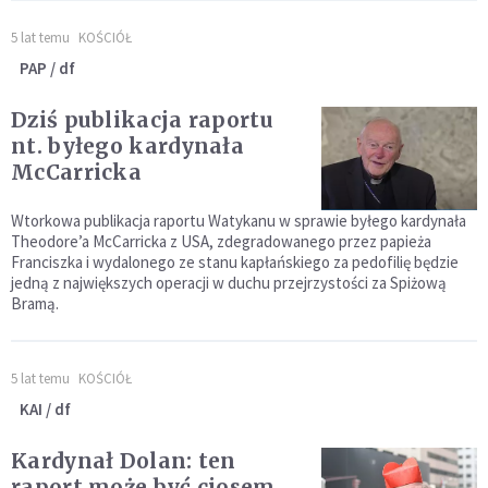
5 lat temu
KOŚCIÓŁ
PAP / df
Dziś publikacja raportu
nt. byłego kardynała
McCarricka
Wtorkowa publikacja raportu Watykanu w sprawie byłego kardynała
Theodore’a McCarricka z USA, zdegradowanego przez papieża
Franciszka i wydalonego ze stanu kapłańskiego za pedofilię będzie
jedną z największych operacji w duchu przejrzystości za Spiżową
Bramą.
5 lat temu
KOŚCIÓŁ
KAI / df
Kardynał Dolan: ten
raport może być ciosem