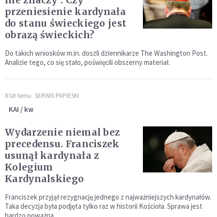
nie znaczy". Czy
przeniesienie kardynała
do stanu świeckiego jest
obrazą świeckich?
Do takich wniosków m.in. doszli dziennikarze The Washington Post.
Analizie tego, co się stało, poświęcili obszerny materiał.
8 lat temu
SERWIS PAPIESKI
KAI / kw
Wydarzenie niemal bez
precedensu. Franciszek
usunął kardynała z
Kolegium
Kardynalskiego
Franciszek przyjął rezygnację jednego z najważniejszych kardynałów.
Taka decyzja była podjęta tylko raz w historii Kościoła. Sprawa jest
bardzo poważna.