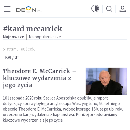
Przejdź do menu głównego
Przejdź do treści
#kard mccarrick
Najnowsze
Najpopularniejsze
5 lat temu
KOŚCIÓŁ
KAI / df
Theodore E. McCarrick –
kluczowe wydarzenia z
jego życia
10 listopada 2020 roku Stolica Apostolska opublikuje raport
dotyczący sprawy byłego arcybiskupa Waszyngtonu, 90-letniego
obecnie Theodore E. McCarricka, wobec którego 16 lutego ub. roku
orzeczono karę wydalenia z kapłaństwa. Poniżej przedstawiamy
kluczowe wydarzenia z jego życia.