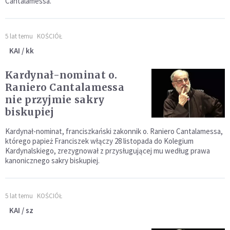
Cantalamessa.
5 lat temu
KOŚCIÓŁ
KAI / kk
Kardynał-nominat o.
Raniero Cantalamessa
nie przyjmie sakry
biskupiej
Kardynał-nominat, franciszkański zakonnik o. Raniero Cantalamessa,
którego papież Franciszek włączy 28 listopada do Kolegium
Kardynalskiego, zrezygnował z przysługującej mu według prawa
kanonicznego sakry biskupiej.
5 lat temu
KOŚCIÓŁ
KAI / sz