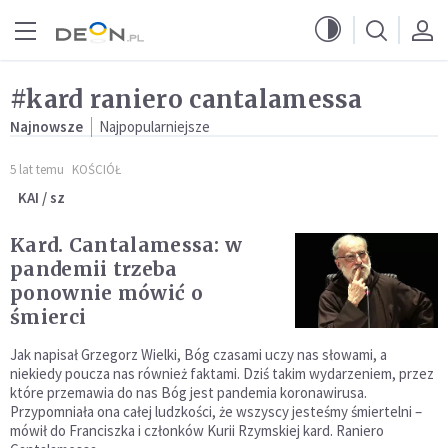
Przejdź do menu głównego
Przejdź do treści
#kard raniero cantalamessa
Najnowsze
Najpopularniejsze
5 lat temu
KOŚCIÓŁ
KAI / sz
Kard. Cantalamessa: w
pandemii trzeba
ponownie mówić o
śmierci
Jak napisał Grzegorz Wielki, Bóg czasami uczy nas słowami, a
niekiedy poucza nas również faktami. Dziś takim wydarzeniem, przez
które przemawia do nas Bóg jest pandemia koronawirusa.
Przypomniała ona całej ludzkości, że wszyscy jesteśmy śmiertelni –
mówił do Franciszka i członków Kurii Rzymskiej kard. Raniero