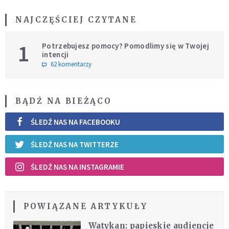
NAJCZĘŚCIEJ CZYTANE
1
Potrzebujesz pomocy? Pomodlimy się w Twojej
intencji
62 komentarzy
BĄDŹ NA BIEŻĄCO
ŚLEDŹ NAS NA FACEBOOKU
ŚLEDŹ NAS NA TWITTERZE
ŚLEDŹ NAS NA INSTAGRAMIE
POWIĄZANE ARTYKUŁY
Watykan: papieskie audiencje