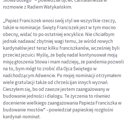
Słowa Bożego” – powiedział ojciec Cantalamessa w
rozmowie z Radiem Watykańskim.
„Papież Franciszek wnosi swój styl we wszystkie rzeczy,
także w nominacje. Święty Franciszek jest w tym mocno
obecny, widać to po ostatniej encyklice. Nie chciałbym
jednak nadawać zbytniej wagi temu, że wśród nowych
kardynałów jest teraz kilku franciszkanów, wcześniej byli
przecież jezuici. Myślę, że będę nadal kontynuował moją
misję głoszenia Słowa i mam nadzieję, że pandemia pozwoli
na to, bym mógł to zrobić dla Ojca Świętego w
nadchodzącym Adwencie. Po mojej nominacji otrzymałem
wiele gratulacji także od chrześcijan innych wyznań.
Cieszyłem się, bo od zawsze jestem zaangażowany w
budowanie jedności i dialogu. Te życzenia to również
docenienie wielkiego zaangażowania Papieża Franciszka w
budowanie mostów“ –powiedział papieskiej rozgłośni
kardynał-nominat.