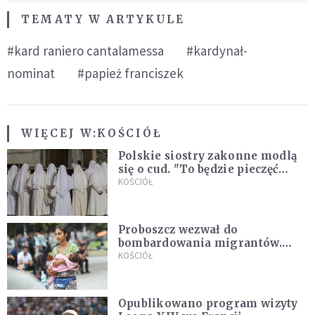
TEMATY W ARTYKULE
#kard raniero cantalamessa
#kardynał-
nominat
#papież franciszek
WIĘCEJ W:
KOŚCIÓŁ
Polskie siostry zakonne modlą
się o cud. "To będzie pieczęć
Pana Boga dla naszej wiary"
KOŚCIÓŁ
Proboszcz wezwał do
bombardowania migrantów.
"Masowy ogień przeciwko
KOŚCIÓŁ
najeźdźcom!"
Opublikowano program wizyty