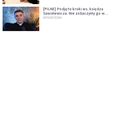
[PILNE] Podjęto kroki ws. księdza
Sawielewicza. Nie zobaczymy go w
mediach
WYDARZENIA