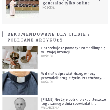
generalne tylko online
KOŚCIÓŁ
REKOMENDOWANE DLA CIEBIE /
POLECANE ARTYKUŁY
Potrzebujesz pomocy? Pomodlimy się
w Twojej intencji
KOŚCIÓŁ
W dzień odprawiał Mszę, w nocy
prowadził drugie życie. Przełożony
kazał mu opuścić zakon
KOŚCIÓŁ
[PILNE] Nie żyje polski biskup. Jeszcze
tego samego dnia spowiadał i
sprawował Mszę świętą
WYDARZENIA