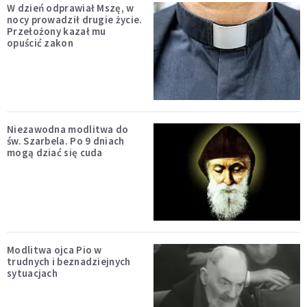
W dzień odprawiał Mszę, w
nocy prowadził drugie życie.
Przełożony kazał mu
opuścić zakon
Niezawodna modlitwa do
św. Szarbela. Po 9 dniach
mogą dziać się cuda
Modlitwa ojca Pio w
trudnych i beznadziejnych
sytuacjach