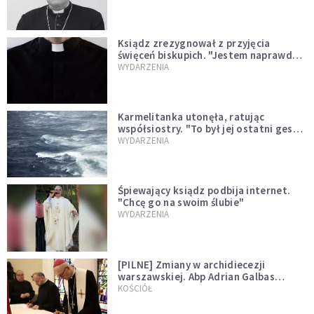
Ksiądz zrezygnował z przyjęcia
święceń biskupich. "Jestem naprawdę
niegodny"
WYDARZENIA
Karmelitanka utonęła, ratując
współsiostry. "To był jej ostatni gest
miłości"
WYDARZENIA
Śpiewający ksiądz podbija internet.
"Chcę go na swoim ślubie"
WYDARZENIA
[PILNE] Zmiany w archidiecezji
warszawskiej. Abp Adrian Galbas
wręczył dekrety nowym proboszczom
KOŚCIÓŁ