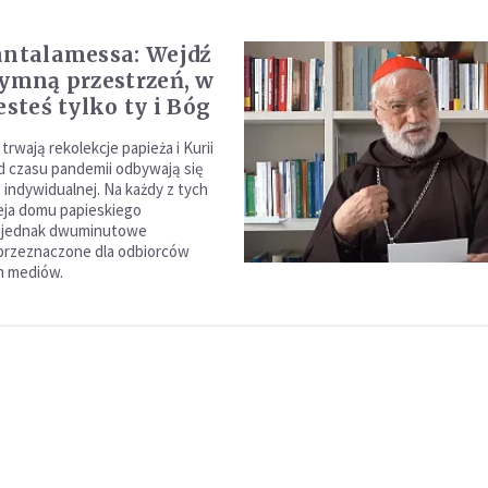
antalamessa: Wejdź
tymną przestrzeń, w
esteś tylko ty i Bóg
rwają rekolekcje papieża i Kurii
d czasu pandemii odbywają się
 indywidualnej. Na każdy z tych
eja domu papieskiego
 jednak dwuminutowe
przeznaczone dla odbiorców
h mediów.