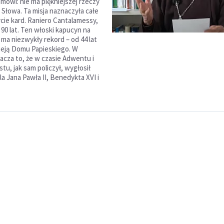
mówi: nie ma piękniejszej rzeczy
 Słowa. Ta misja naznaczyła całe
ycie kard. Raniero Cantalamessy,
 90 lat. Ten włoski kapucyn na
ma niezwykły rekord – od 44 lat
ieją Domu Papieskiego. W
acza to, że w czasie Adwentu i
tu, jak sam policzył, wygłosił
la Jana Pawła II, Benedykta XVI i