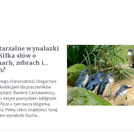
tarzalne wynalazki
Kilka słów o
ach, zebrach i…
h?
nego różnorodność i bogactwo
ekolekcjami dla pracowników
ej kard. Raniero Cantalamessy,
 innymi poetyckimi i biblijnymi
 Pisze o tym nasza blogerka,
a. Pełny tekst znajdziesz tutaj:
ne wynalazki Ducha...