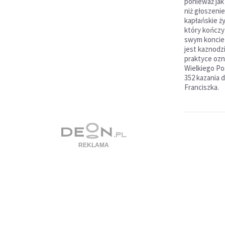
ponieważ jak 
niż głoszenie
kapłańskie ż
który kończy
swym koncie 
jest kaznodz
praktyce ozn
Wielkiego Pos
352 kazania d
Franciszka.