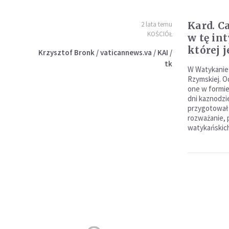
Kard. C
2 lata temu
KOŚCIÓŁ
w tę in
której j
Krzysztof Bronk / vaticannews.va / KAI /
tk
W Watykanie t
Rzymskiej. O
one w formie
dni kaznodzi
przygotował
rozważanie, 
watykańskic