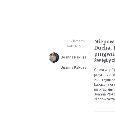
Niepow
2 lata temu
KOMENTARZE
Ducha. 
pingwin
Joanna Pakuza
świętyc
Joanna Pakuza
Co ma wspól
przyrody z r
Kurii rzymski
kapucyna oraz
inspiracjami.
Joanna Pakuz
Niepowtarzal