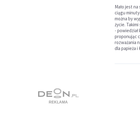
Mało jest na 
ciągu minuty 
można by wyp
życie. Takim
- powiedział
proponując 
rozważania n
dla papieża i 