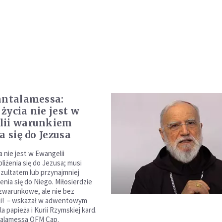
antalamessa:
życia nie jest w
lii warunkiem
a się do Jezusa
a nie jest w Ewangelii
liżenia się do Jezusa; musi
ezultatem lub przynajmniej
żenia się do Niego. Miłosierdzie
zwarunkowe, ale nie bez
i! – wskazał w adwentowym
a papieża i Kurii Rzymskiej kard.
talamessa OFM Cap.