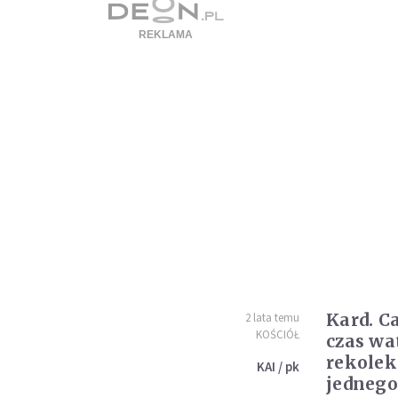
Kard. C
2 lata temu
KOŚCIÓŁ
czas wa
rekolek
KAI / pk
jedneg