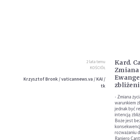
Kard. C
2 lata temu
KOŚCIÓŁ
Zmiana 
Ewange
Krzysztof Bronk / vaticannews.va / KAI /
zbliżeni
tk
- Zmiana życi
warunkiem zb
jednak być r
intencją zbli
Boże jest be
konsekwencj
rozważaniu dl
Raniero Can