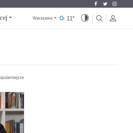
11
°
cej
Warszawa
opularniejsze