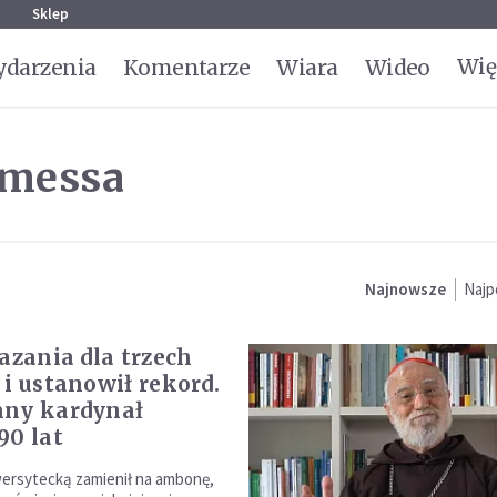
g
Sklep
Wię
darzenia
Komentarze
Wiara
Wideo
amessa
Najnowsze
Najp
kazania dla trzech
 i ustanowił rekord.
mny kardynał
90 lat
ersytecką zamienił na ambonę,