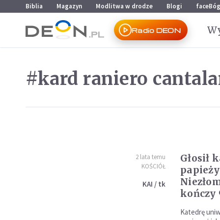
Przejdź do menu głównego
Przejdź do treści
Biblia
Magazyn
Modlitwa w drodze
Blogi
faceBó
Wy
Radio DEON
#kard raniero cantal
Głosił 
2 lata temu
KOŚCIÓŁ
papieży
Niezło
KAI / tk
kończy 
Katedrę uniw