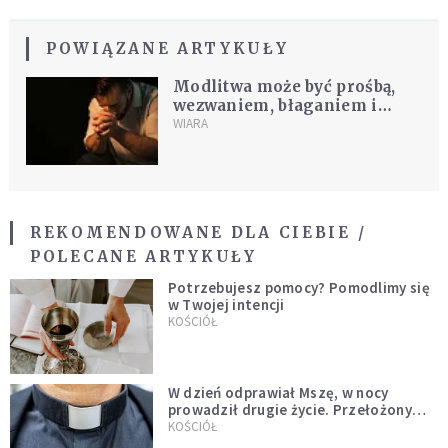
POWIĄZANE ARTYKUŁY
Modlitwa może być prośbą,
wezwaniem, błaganiem i
dziękczynieniem. Co to
WIARA
oznacza?
REKOMENDOWANE DLA CIEBIE /
POLECANE ARTYKUŁY
Potrzebujesz pomocy? Pomodlimy się
w Twojej intencji
KOŚCIÓŁ
W dzień odprawiał Mszę, w nocy
prowadził drugie życie. Przełożony
kazał mu opuścić zakon
KOŚCIÓŁ