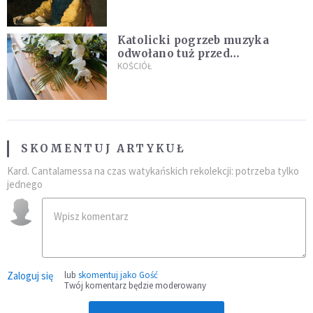
Katolicki pogrzeb muzyka
odwołano tuż przed
uroczystością. Powodem była
KOŚCIÓŁ
przynależność do masonerii
SKOMENTUJ ARTYKUŁ
Kard. Cantalamessa na czas watykańskich rekolekcji: potrzeba tylko
jednego
Zaloguj się
lub
skomentuj jako Gość
Twój komentarz będzie moderowany