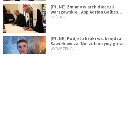
[PILNE] Zmiany w archidiecezji
warszawskiej. Abp Adrian Galbas
wręczył dekrety nowym proboszczom
KOŚCIÓŁ
[PILNE] Podjęto kroki ws. księdza
Sawielewicza. Nie zobaczymy go w
mediach
WYDARZENIA