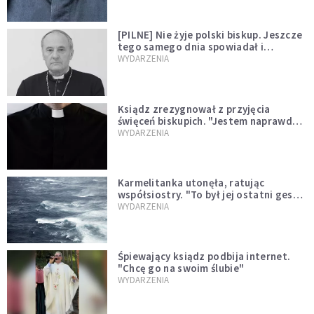
[PILNE] Nie żyje polski biskup. Jeszcze
tego samego dnia spowiadał i
sprawował Mszę świętą
WYDARZENIA
Ksiądz zrezygnował z przyjęcia
święceń biskupich. "Jestem naprawdę
niegodny"
WYDARZENIA
Karmelitanka utonęła, ratując
współsiostry. "To był jej ostatni gest
miłości"
WYDARZENIA
Śpiewający ksiądz podbija internet.
"Chcę go na swoim ślubie"
WYDARZENIA