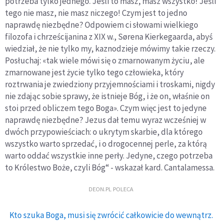
potrzeba tylko jednego. Jeśli to masz, masz wszystko! Jeśli
tego nie masz, nie masz niczego! Czym jest to jedno
naprawdę niezbędne? Odpowiem ci słowami wielkiego
filozofa i chrześcijanina z XIX w., Sørena Kierkegaarda, abyś
wiedział, że nie tylko my, kaznodzieje mówimy takie rzeczy.
Posłuchaj: «tak wiele mówi się o zmarnowanym życiu, ale
zmarnowane jest życie tylko tego człowieka, który
roztrwania je zwiedziony przyjemnościami i troskami, nigdy
nie zdając sobie sprawy, że istnieje Bóg, i że on, właśnie on
stoi przed obliczem tego Boga». Czym więc jest to jedyne
naprawdę niezbędne? Jezus dał temu wyraz wcześniej w
dwóch przypowieściach: o ukrytym skarbie, dla którego
wszystko warto sprzedać, i o drogocennej perle, za którą
warto oddać wszystkie inne perły. Jedyne, czego potrzeba
to Królestwo Boże, czyli Bóg“ - wskazał kard. Cantalamessa.
DEON.PL POLECA
Kto szuka Boga, musi się zwrócić całkowicie do wewnątrz.