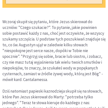
Wczoraj skupił się pytaniu, które Jezus skierował do
uczniów: "Czego szukacie?". To pytanie, jakie powinien
sobie postawić każdy z nas, choć jest oczywiste, że wszyscy
szukamy szczęścia. U podstaw tych poszukiwań znajduje się
to, co św. Augustyn ujął w zaledwie kilku słowach:
"niespokojne jest serce nasze, dopóki w Tobie nie
spocznie". "Przyjrzyj się sobie, bracie lub siostro, i zobacz,
czy nie masz tutaj wyjaśnienia tak wielu twoich smutków i
niepokojów, to znaczy, że szukałeś wody w popękanych
cysternach, zamiast w źródle żywej wody, którą jest Bóg" -
mówił kard. Cantalamessa.
Dziś natomiast papieski kaznodzieja skupił się na słowach,
które Pan Jezus skierował do Marty: "potrzeba tylko
jednego". "Teraz te słowa kieruje do każdego z nas: