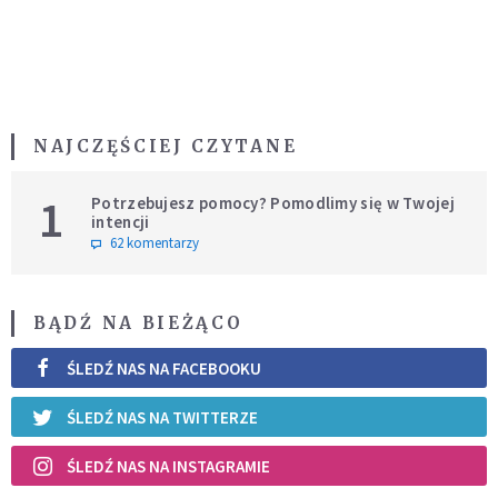
NAJCZĘŚCIEJ CZYTANE
1
Potrzebujesz pomocy? Pomodlimy się w Twojej
intencji
62 komentarzy
BĄDŹ NA BIEŻĄCO
ŚLEDŹ NAS NA FACEBOOKU
ŚLEDŹ NAS NA TWITTERZE
ŚLEDŹ NAS NA INSTAGRAMIE