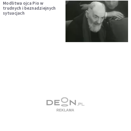
Modlitwa ojca Pio w
trudnych i beznadziejnych
sytuacjach