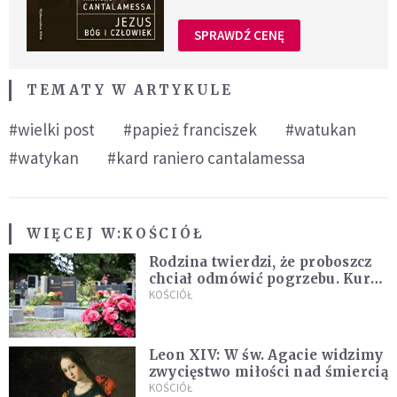
SPRAWDŹ CENĘ
TEMATY W ARTYKULE
#wielki post
#papież franciszek
#watukan
#watykan
#kard raniero cantalamessa
WIĘCEJ W:
KOŚCIÓŁ
Rodzina twierdzi, że proboszcz
chciał odmówić pogrzebu. Kuria
zapowiada wyjaśnienia
KOŚCIÓŁ
Leon XIV: W św. Agacie widzimy
zwycięstwo miłości nad śmiercią
KOŚCIÓŁ