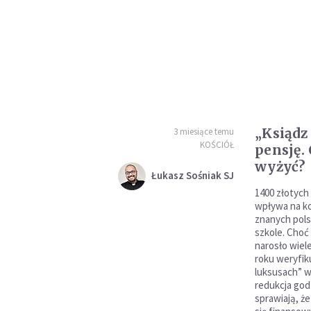
„Ksiądz
3 miesiące temu
KOŚCIÓŁ
pensję. 
wyżyć?
Łukasz Sośniak SJ
1400 złotych 
wpływa na ko
znanych pol
szkole. Cho
narosło wiel
roku weryfik
luksusach” w
redukcja god
sprawiają, że