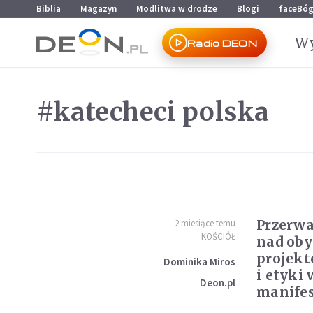
Przejdź do menu głównego
Przejdź do treści
Biblia
Magazyn
Modlitwa w drodze
Blogi
faceBó
Wy
Radio DEON
#katecheci polska
Przerwa
2 miesiące temu
KOŚCIÓŁ
nad ob
projekt
Dominika Miros
i etyki 
Deon.pl
manifes