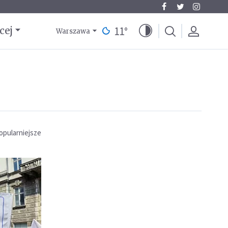
11
°
cej
Warszawa
opularniejsze