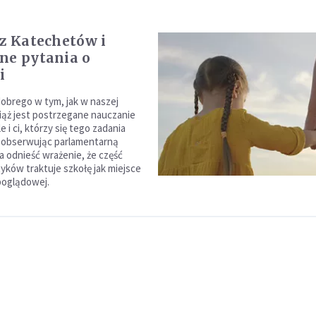
sz Katechetów i
ne pytania o
i
dobrego w tym, jak w naszej
iąż jest postrzegane nauczanie
le i ci, którzy się tego zadania
 obserwując parlamentarną
 odnieść wrażenie, że część
tyków traktuje szkołę jak miejsce
poglądowej.