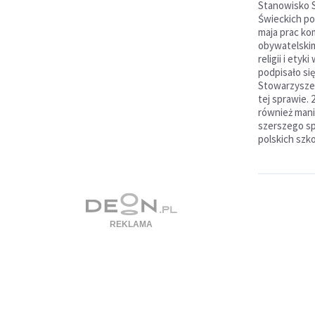
Stanowisko 
Świeckich po
maja prac ko
obywatelskim
religii i ety
podpisało si
Stowarzysze
tej sprawie. 
również mani
szerszego s
polskich szkoł