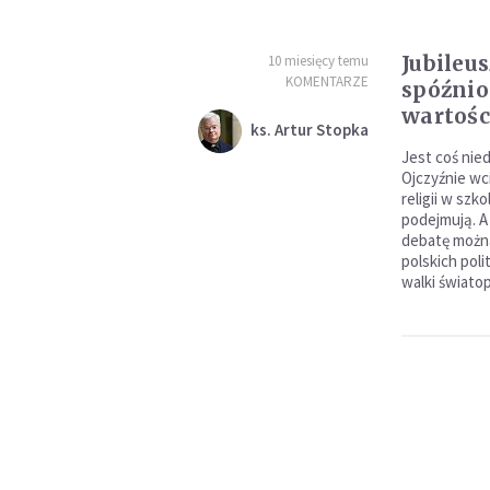
Jubileu
10 miesięcy temu
KOMENTARZE
spóźnio
wartośc
ks. Artur Stopka
Jest coś nie
Ojczyźnie wc
religii w szko
podejmują. A
debatę można
polskich poli
walki świato