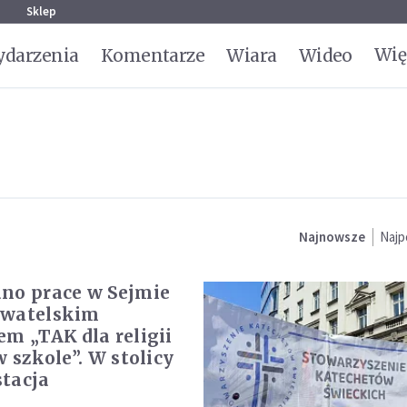
g
Sklep
Wię
darzenia
Komentarze
Wiara
Wideo
Najnowsze
Najp
no prace w Sejmie
ywatelskim
em „TAK dla religii
w szkole”. W stolicy
tacja