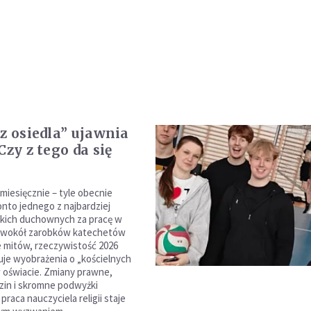
 z osiedla” ujawnia
Czy z tego da się
miesięcznie – tyle obecnie
nto jednego z najbardziej
skich duchownych za pracę w
ć wokół zarobków katechetów
e mitów, rzeczywistość 2026
uje wyobrażenia o „kościelnych
 oświacie. Zmiany prawne,
zin i skromne podwyżki
 praca nauczyciela religii staje