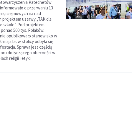
Stowarzyszenia Katechetów
informowało o przerwaniu 13
misji sejmowych na nad
 projektem ustawy „TAK dla
ki w szkole”. Pod projektem
ę ponad 500 tys. Polaków.
nie opublikowało stanowisko w
20 maja br. w stolicy odbyła się
festacja. Sprawa jest częścią
poru dotyczącego obecności w
ach religii i etyki.