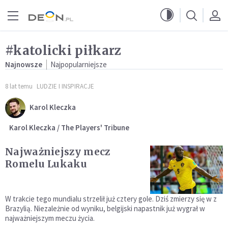
Przejdź do menu głównego
Przejdź do treści
#katolicki piłkarz
Najnowsze
Najpopularniejsze
8 lat temu
LUDZIE I INSPIRACJE
Karol Kleczka
Karol Kleczka / The Players' Tribune
Najważniejszy mecz
Romelu Lukaku
W trakcie tego mundialu strzelił już cztery gole. Dziś zmierzy się w z
Brazylią. Niezależnie od wyniku, belgijski napastnik już wygrał w
najważniejszym meczu życia.