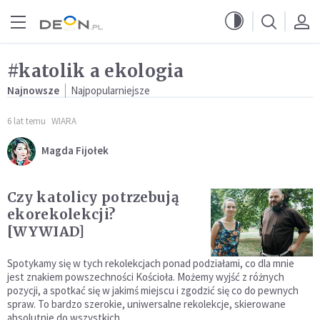
Przejdź do menu głównego
Przejdź do treści
#katolik a ekologia
Najnowsze
Najpopularniejsze
6 lat temu
WIARA
Magda Fijołek
Czy katolicy potrzebują
ekorekolekcji?
[WYWIAD]
Spotykamy się w tych rekolekcjach ponad podziałami, co dla mnie
jest znakiem powszechności Kościoła. Możemy wyjść z różnych
pozycji, a spotkać się w jakimś miejscu i zgodzić się co do pewnych
spraw. To bardzo szerokie, uniwersalne rekolekcje, skierowane
absolutnie do wszystkich.