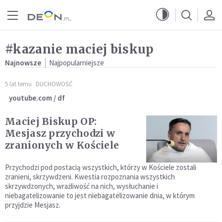
Przejdź do menu głównego
Przejdź do treści
#kazanie maciej biskup
Najnowsze
Najpopularniejsze
5 lat temu
DUCHOWOŚĆ
youtube.com / df
Maciej Biskup OP:
Mesjasz przychodzi w
zranionych w Kościele
Przychodzi pod postacią wszystkich, którzy w Kościele zostali
zranieni, skrzywdzeni. Kwestia rozpoznania wszystkich
skrzywdzonych, wrażliwość na nich, wysłuchanie i
niebagatelizowanie to jest niebagatelizowanie dnia, w którym
przyjdzie Mesjasz.