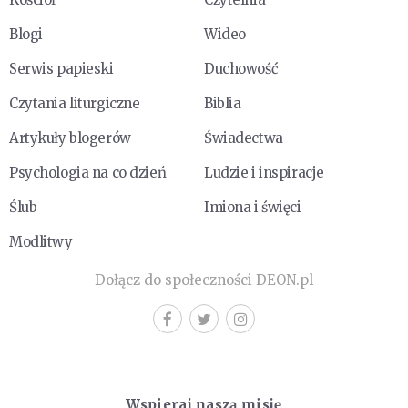
Blogi
Wideo
Serwis papieski
Duchowość
Czytania liturgiczne
Biblia
Artykuły blogerów
Świadectwa
Psychologia na co dzień
Ludzie i inspiracje
Ślub
Imiona i święci
Modlitwy
Dołącz do społeczności DEON.pl
Wspieraj naszą misję