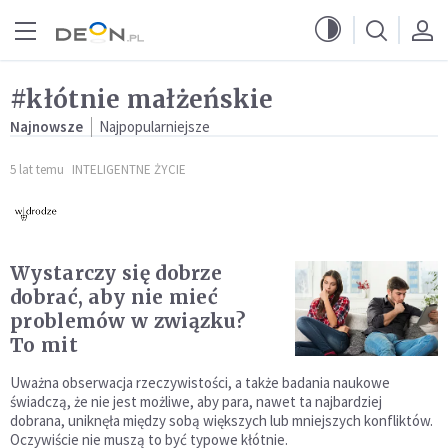
Przejdź do menu głównego
Przejdź do treści
#kłótnie małżeńskie
Najnowsze
Najpopularniejsze
5 lat temu
INTELIGENTNE ŻYCIE
Wystarczy się dobrze
dobrać, aby nie mieć
problemów w związku?
To mit
Uważna obserwacja rzeczywistości, a także badania naukowe
świadczą, że nie jest możliwe, aby para, nawet ta najbardziej
dobrana, uniknęła między sobą większych lub mniejszych konfliktów.
Oczywiście nie muszą to być typowe kłótnie.