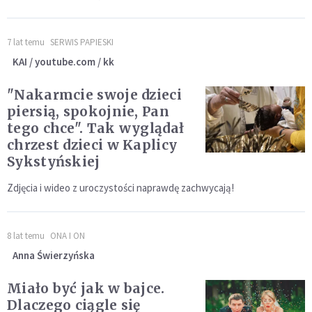
7 lat temu
SERWIS PAPIESKI
KAI / youtube.com / kk
"Nakarmcie swoje dzieci
piersią, spokojnie, Pan
tego chce". Tak wyglądał
chrzest dzieci w Kaplicy
Sykstyńskiej
Zdjęcia i wideo z uroczystości naprawdę zachwycają!
8 lat temu
ONA I ON
Anna Świerzyńska
Miało być jak w bajce.
Dlaczego ciągle się