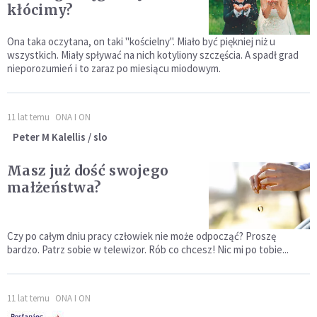
kłócimy?
Ona taka oczytana, on taki "kościelny". Miało być piękniej niż u
wszystkich. Miały spływać na nich kotyliony szczęścia. A spadł grad
nieporozumień i to zaraz po miesiącu miodowym.
11 lat temu
ONA I ON
Peter M Kalellis / slo
Masz już dość swojego
małżeństwa?
Czy po całym dniu pracy człowiek nie może odpocząć? Proszę
bardzo. Patrz sobie w telewizor. Rób co chcesz! Nic mi po tobie...
11 lat temu
ONA I ON