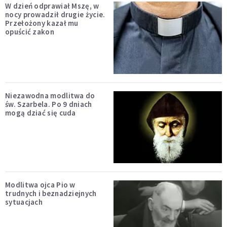
W dzień odprawiał Mszę, w
nocy prowadził drugie życie.
Przełożony kazał mu
opuścić zakon
Niezawodna modlitwa do
św. Szarbela. Po 9 dniach
mogą dziać się cuda
Modlitwa ojca Pio w
trudnych i beznadziejnych
sytuacjach