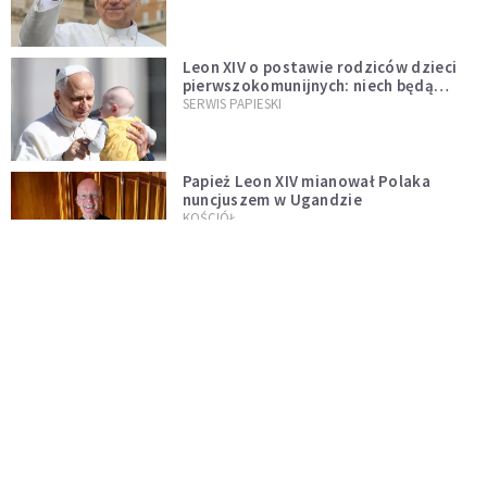
Leon XIV o postawie rodziców dzieci
pierwszokomunijnych: niech będą
przykładem
SERWIS PAPIESKI
Papież Leon XIV mianował Polaka
nuncjuszem w Ugandzie
KOŚCIÓŁ
Neapol: Cud św. Januarego dopełniony
na oczach papieża w rocznicę
pontyfikatu!
KOŚCIÓŁ
Papież Leon nie zniesie ograniczeń
nałożonych na odprawianie Mszy
trydenckiej. „Traditionis custodes”
KOŚCIÓŁ
zostaje w mocy