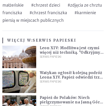
małżeńskie
#chrzest dzieci
#zdjęcia ze chrztu
franciszka
#chrzest franciszka
#karmienie
piersią w miejscach publicznych
WIĘCEJ W:
SERWIS PAPIESKI
Leon XIV: Modlitwa jest czymś
więcej niż techniką. "Odkryjmy
ją na nowo"
SERWIS PAPIESKI
Watykan ogłosił kolejną podróż
Leona XIV. Papież odwiedzi trzy
kraje Ameryki Południowej
SERWIS PAPIESKI
Papież do Polaków: Niech
pielgrzymowanie na Jasną Górę