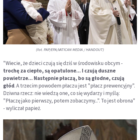
(fot. PAP/EPA/VATICAN MEDIA / HANDOUT)
"Wiecie, że dzieci czują się dziś w środowisku obcym -
trochę za ciepło, są opatulone... I czują duszne
powietrze... Następnie płaczą, bo są głodne, czują
głód
. A trzecim powodem płaczu jest "płacz prewencyjny".
Dziwna rzecz: nie wiedzą one, co się wydarzy i myślą:
"Płaczę jako pierwszy, potem zobaczymy...". To jest obrona"
- wyliczał papież.