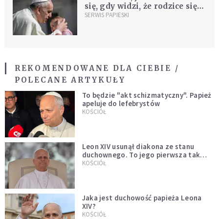
się, gdy widzi, że rodzice się
kłócą". Papież w Kaplicy
SERWIS PAPIESKI
Sykstyńskiej ochrzcił 27
niemowląt
REKOMENDOWANE DLA CIEBIE /
POLECANE ARTYKUŁY
To będzie "akt schizmatyczny". Papież
apeluje do lefebrystów
KOŚCIÓŁ
Leon XIV usunął diakona ze stanu
duchownego. To jego pierwsza tak
bezprecedensowa decyzja
KOŚCIÓŁ
Jaka jest duchowość papieża Leona
XIV?
KOŚCIÓŁ