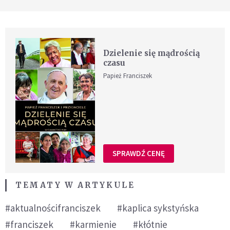
Dzielenie się mądrością
czasu
Papież Franciszek
SPRAWDŹ CENĘ
TEMATY W ARTYKULE
#aktualnościfranciszek
#kaplica sykstyńska
#franciszek
#karmienie
#kłótnie