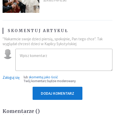
umocni wiarę i nadzieję
SERWIS PAPIESKI
SKOMENTUJ ARTYKUŁ
"Nakarmcie swoje dzieci piersią, spokojnie, Pan tego chce". Tak
wyglądał chrzest dzieci w Kaplicy Sykstyńskiej
Zaloguj się
lub
skomentuj jako Gość
Twój komentarz będzie moderowany
DODAJ KOMENTARZ
Komentarze (
)