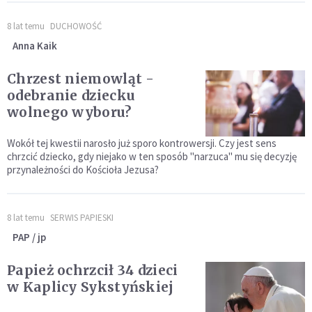
8 lat temu
DUCHOWOŚĆ
Anna Kaik
Chrzest niemowląt -
odebranie dziecku
wolnego wyboru?
Wokół tej kwestii narosło już sporo kontrowersji. Czy jest sens
chrzcić dziecko, gdy niejako w ten sposób "narzuca" mu się decyzję
przynależności do Kościoła Jezusa?
8 lat temu
SERWIS PAPIESKI
PAP / jp
Papież ochrzcił 34 dzieci
w Kaplicy Sykstyńskiej