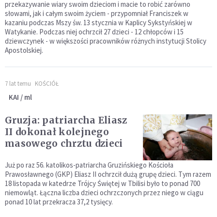
przekazywanie wiary swoim dzieciom i macie to robić zarówno
słowami, jak i całym swoim życiem - przypomniał Franciszek w
kazaniu podczas Mszy św. 13 stycznia w Kaplicy Sykstyńskiej w
Watykanie. Podczas niej ochrzcił 27 dzieci - 12 chłopców i 15
dziewczynek - w większości pracowników różnych instytucji Stolicy
Apostolskiej.
7 lat temu
KOŚCIÓŁ
KAI / ml
Gruzja: patriarcha Eliasz
II dokonał kolejnego
masowego chrztu dzieci
Już po raz 56. katolikos-patriarcha Gruzińskiego Kościoła
Prawosławnego (GKP) Eliasz II ochrzcił dużą grupę dzieci. Tym razem
18 listopada w katedrze Trójcy Świętej w Tbilisi było to ponad 700
niemowląt. Łączna liczba dzieci ochrzczonych przez niego w ciągu
ponad 10 lat przekracza 37,2 tysięcy.