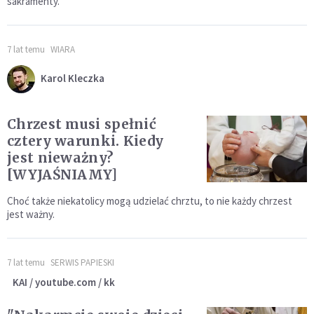
sakramenty.
7 lat temu
WIARA
Karol Kleczka
Chrzest musi spełnić
cztery warunki. Kiedy
jest nieważny?
[WYJAŚNIAMY]
Choć także niekatolicy mogą udzielać chrztu, to nie każdy chrzest
jest ważny.
7 lat temu
SERWIS PAPIESKI
KAI / youtube.com / kk