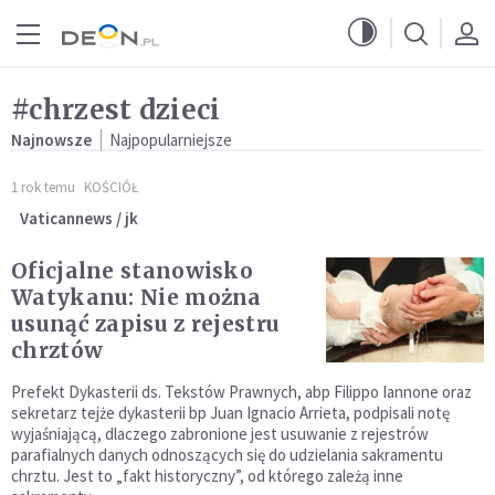
Przejdź do menu głównego
Przejdź do treści
#chrzest dzieci
Najnowsze
Najpopularniejsze
1 rok temu
KOŚCIÓŁ
Vaticannews / jk
Oficjalne stanowisko
Watykanu: Nie można
usunąć zapisu z rejestru
chrztów
Prefekt Dykasterii ds. Tekstów Prawnych, abp Filippo Iannone oraz
sekretarz tejże dykasterii bp Juan Ignacio Arrieta, podpisali notę
wyjaśniającą, dlaczego zabronione jest usuwanie z rejestrów
parafialnych danych odnoszących się do udzielania sakramentu
chrztu. Jest to „fakt historyczny”, od którego zależą inne