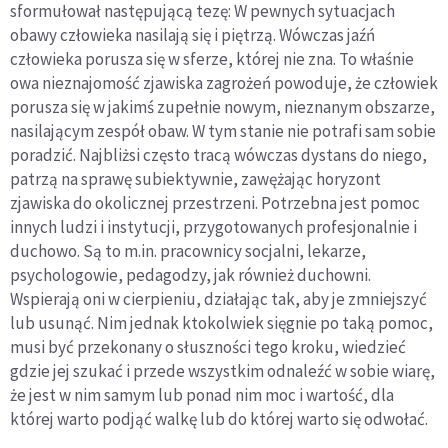
sformułował następującą tezę: W pewnych sytuacjach
obawy człowieka nasilają się i piętrzą. Wówczas jaźń
człowieka porusza się w sferze, której nie zna. To właśnie
owa nieznajomość zjawiska zagrożeń powoduje, że człowiek
porusza się w jakimś zupełnie nowym, nieznanym obszarze,
nasilającym zespół obaw. W tym stanie nie potrafi sam sobie
poradzić. Najbliżsi często tracą wówczas dystans do niego,
patrzą na sprawę subiektywnie, zawężając horyzont
zjawiska do okolicznej przestrzeni. Potrzebna jest pomoc
innych ludzi i instytucji, przygotowanych profesjonalnie i
duchowo. Są to m.in. pracownicy socjalni, lekarze,
psychologowie, pedagodzy, jak również duchowni.
Wspierają oni w cierpieniu, działając tak, aby je zmniejszyć
lub usunąć. Nim jednak ktokolwiek sięgnie po taką pomoc,
musi być przekonany o słuszności tego kroku, wiedzieć
gdzie jej szukać i przede wszystkim odnaleźć w sobie wiarę,
że jest w nim samym lub ponad nim moc i wartość, dla
której warto podjąć walkę lub do której warto się odwołać.