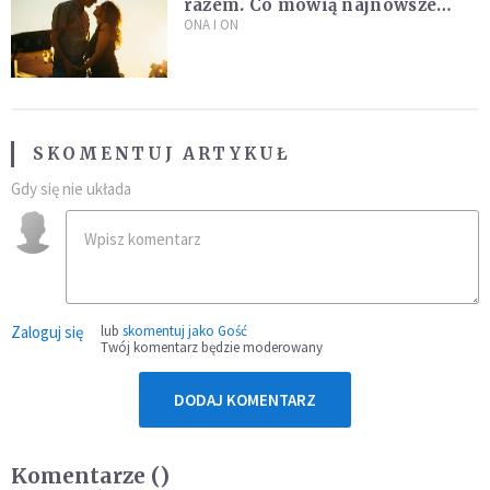
razem. Co mówią najnowsze
badania ISKK?
ONA I ON
SKOMENTUJ ARTYKUŁ
Gdy się nie układa
Zaloguj się
lub
skomentuj jako Gość
Twój komentarz będzie moderowany
DODAJ KOMENTARZ
Komentarze (
)