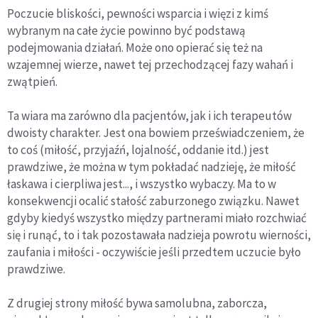
Poczucie bliskości, pewności wsparcia i więzi z kimś
wybranym na całe życie powinno być podstawą
podejmowania działań. Może ono opierać się też na
wzajemnej wierze, nawet tej przechodzącej fazy wahań i
zwątpień.
Ta wiara ma zarówno dla pacjentów, jak i ich terapeutów
dwoisty charakter. Jest ona bowiem przeświadczeniem, że
to coś (miłość, przyjaźń, lojalność, oddanie itd.) jest
prawdziwe, że można w tym pokładać nadzieję, że miłość
łaskawa i cierpliwa jest..., i wszystko wybaczy. Ma to w
konsekwencji ocalić stałość zaburzonego związku. Nawet
gdyby kiedyś wszystko między partnerami miało rozchwiać
się i runąć, to i tak pozostawała nadzieja powrotu wierności,
zaufania i miłości - oczywiście jeśli przedtem uczucie było
prawdziwe.
Z drugiej strony miłość bywa samolubna, zaborcza,