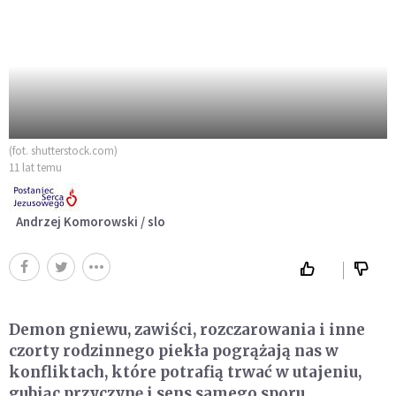
(fot. shutterstock.com)
11 lat temu
Andrzej Komorowski / slo
Demon gniewu, zawiści, rozczarowania i inne
czorty rodzinnego piekła pogrążają nas w
konfliktach, które potrafią trwać w utajeniu,
gubiąc przyczynę i sens samego sporu.