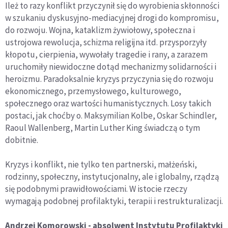
Ileż to razy konflikt przyczynił się do wyrobienia skłonności
w szukaniu dyskusyjno-mediacyjnej drogi do kompromisu,
do rozwoju. Wojna, kataklizm żywiołowy, społeczna i
ustrojowa rewolucja, schizma religijna itd. przysporzyły
kłopotu, cierpienia, wywołały tragedie i rany, a zarazem
uruchomiły niewidoczne dotąd mechanizmy solidarności i
heroizmu. Paradoksalnie kryzys przyczynia się do rozwoju
ekonomicznego, przemysłowego, kulturowego,
społecznego oraz wartości humanistycznych. Losy takich
postaci, jak choćby o. Maksymilian Kolbe, Oskar Schindler,
Raoul Wallenberg, Martin Luther King świadczą o tym
dobitnie.
Kryzys i konflikt, nie tylko ten partnerski, małżeński,
rodzinny, społeczny, instytucjonalny, ale i globalny, rządzą
się podobnymi prawidłowościami. W istocie rzeczy
wymagają podobnej profilaktyki, terapii i restrukturalizacji.
Andrzej Komorowski - absolwent Instytutu Profilaktyki