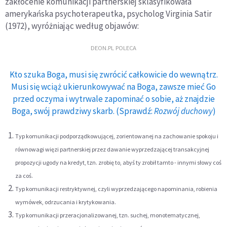
zakłócenie komunikacji partnerskiej sklasyfikowała
amerykańska psychoterapeutka, psycholog Virginia Satir
(1972), wyróżniając według objawów:
DEON.PL POLECA
Kto szuka Boga, musi się zwrócić całkowicie do wewnątrz.
Musi się wciąż ukierunkowywać na Boga, zawsze mieć Go
przed oczyma i wytrwale zapominać o sobie, aż znajdzie
Boga, swój prawdziwy skarb. (Sprawdź:
Rozwój duchowy
)
Typ komunikacji podporządkowującej, zorientowanej na zachowanie spokoju i
równowagi więzi partnerskiej przez dawanie wyprzedzającej transakcyjnej
propozycji ugody na kredyt, tzn. zrobię to, abyś ty zrobił tamto - innymi słowy coś
za coś.
Typ komunikacji restryktywnej, czyli wyprzedzającego napominania, robienia
wymówek, odrzucania i krytykowania.
Typ komunikacji przeracjonalizowanej, tzn. suchej, monotematycznej,