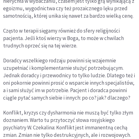
nierychła w wybaczaniu, czasem jest tylko grą wynikającą z
egoizmu, wygodnictwa czy też prozaicznego lęku przed
samotnością, której unika się nawet za bardzo wielką cenę.
Często w terapii sięgamy również do sfery religijności
pacjenta. Jeśli ktoś wierzy w Boga, to może w chwilach
trudnych oprzeć się na tej wierze.
Doradcy wszelkiego rodzaju powinni się wzajemnie
uzupełniać i komplementarnie służyć potrzebującym.
Jednak doradcy i przewodnicy to tylko ludzie. Dlatego też i
oni pokornie powinni prosić o wsparcie innych specjalistów,
a i sami służyć im w potrzebie. Pacjent i doradca powinni
ciągle pytać samych siebie i innych: po co? jak? dlaczego?
Konflikt, kryzys czy dysharmonia nie muszą być tylko złym
doznaniem. Warto tu przytoczyć słowa rosyjskiego
psychiatry W. Czekalina: Konflikt jest immanentną cechą
zmian. Zmian nie tylko destrukcyjnych, ale i rozwojowych.