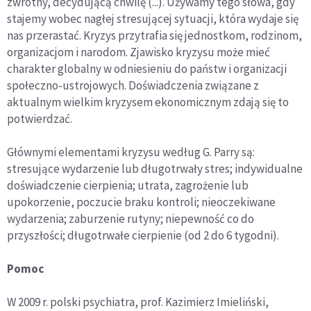
zwrotny, decydującą chwilę (...). Używamy tego słowa, gdy
stajemy wobec nagłej stresującej sytuacji, która wydaje się
nas przerastać. Kryzys przytrafia się jednostkom, rodzinom,
organizacjom i narodom. Zjawisko kryzysu może mieć
charakter globalny w odniesieniu do państw i organizacji
społeczno-ustrojowych. Doświadczenia związane z
aktualnym wielkim kryzysem ekonomicznym zdają się to
potwierdzać.
Głównymi elementami kryzysu według G. Parry są:
stresujące wydarzenie lub długotrwały stres; indywidualne
doświadczenie cierpienia; utrata, zagrożenie lub
upokorzenie, poczucie braku kontroli; nieoczekiwane
wydarzenia; zaburzenie rutyny; niepewność co do
przyszłości; długotrwałe cierpienie (od 2 do 6 tygodni).
Pomoc
W 2009 r. polski psychiatra, prof. Kazimierz Imieliński,