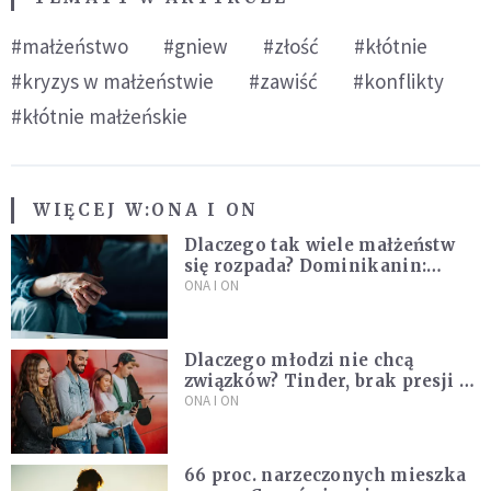
#małżeństwo
#gniew
#złość
#kłótnie
#kryzys w małżeństwie
#zawiść
#konflikty
#kłótnie małżeńskie
WIĘCEJ W:
ONA I ON
Dlaczego tak wiele małżeństw
się rozpada? Dominikanin:
Dążymy do dziecięcego
ONA I ON
pragnienia
Dlaczego młodzi nie chcą
związków? Tinder, brak presji i
nowe podejście do miłości
ONA I ON
66 proc. narzeczonych mieszka