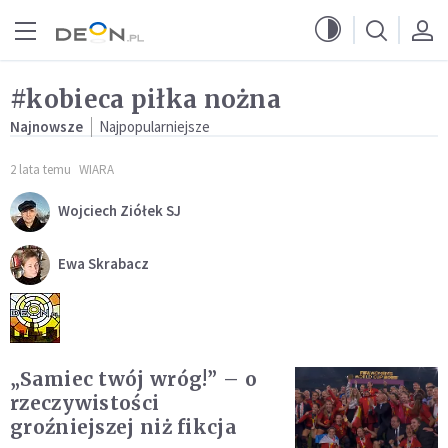
Przejdź do menu głównego
Przejdź do treści
#kobieca piłka nożna
Najnowsze
Najpopularniejsze
2 lata temu
WIARA
Wojciech Ziółek SJ
Ewa Skrabacz
„Samiec twój wróg!” – o
rzeczywistości
groźniejszej niż fikcja