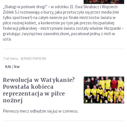
„Dialogi w połowie drogi” – w odcinku 21. Ewa Skrabacz i Wojciech
Ziółek SJ rozmawiają o burzy, jaka przetoczyła się przez media (nie
tylko sportowe!) na całym świecie po finale mistrzostw świata w
piłce nożnej kobiet, a konkretnie po tym jak prezes hiszpańskiej
federacji piłkarskiej – mistrzyniami świata zostały właśnie Hiszpanki –
gratulując zwycięstwa zawodniczkom, pocałował jedną z nich w
usta.
7 lat temu
SERWIS PAPIESKI
KAI / kw
Rewolucja w Watykanie?
Powstała kobieca
reprezentacja w piłce
nożnej
Pierwszy mecz odbędzie się już w czerwcu.