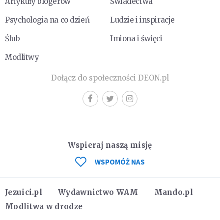
Artykuły blogerów
Świadectwa
Psychologia na co dzień
Ludzie i inspiracje
Ślub
Imiona i święci
Modlitwy
Dołącz do społeczności DEON.pl
Wspieraj naszą misję
WSPOMÓŻ NAS
Jezuici.pl
Wydawnictwo WAM
Mando.pl
Modlitwa w drodze