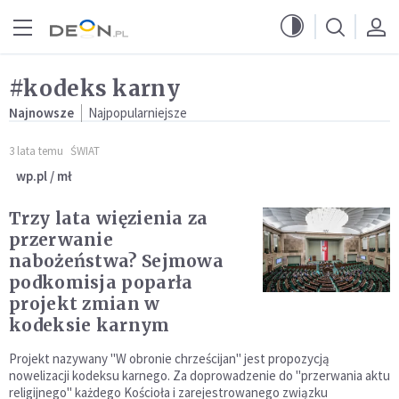
Przejdź do menu głównego
Przejdź do treści
#kodeks karny
Najnowsze
Najpopularniejsze
3 lata temu
ŚWIAT
wp.pl / mł
Trzy lata więzienia za
przerwanie
nabożeństwa? Sejmowa
podkomisja poparła
projekt zmian w
kodeksie karnym
Projekt nazywany "W obronie chrześcijan" jest propozycją
nowelizacji kodeksu karnego. Za doprowadzenie do "przerwania aktu
religijnego" każdego Kościoła i zarejestrowanego związku