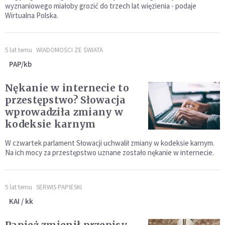
wyznaniowego miałoby grozić do trzech lat więzienia - podaje
Wirtualna Polska.
5 lat temu
WIADOMOŚCI ZE ŚWIATA
PAP/kb
Nękanie w internecie to
przestępstwo? Słowacja
wprowadziła zmiany w
kodeksie karnym
W czwartek parlament Słowacji uchwalił zmiany w kodeksie karnym.
Na ich mocy za przestępstwo uznane zostało nękanie w internecie.
5 lat temu
SERWIS PAPIESKI
KAI / kk