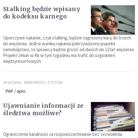
Stalking będzie wpisany
do kodeksu karnego
Uporczywe nękanie, czyli stalking, będzie zagrożony karą do trzech
lat więzienia. Jeśli w wyniku nękania pokrzywdzony popełni
samobójstwo, to sprawcy będzie grozić od dwóch do 12 lat więzienia.
Projekt zmian w Kk w tym tygodniu ma trafić do uzgodnień
międzyresortowych.
16 lat temu
WIADOMOŚCI Z POLSKI
PAP / apio
Ujawnianie informacji ze
śledztwa możliwe?
Ograniczenie karalności za rozpowszechnianie bez zezwolenia