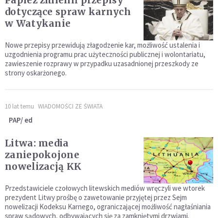
Papież zmienił przepisy
dotyczące spraw karnych
w Watykanie
Nowe przepisy przewidują złagodzenie kar, możliwość ustalenia i
uzgodnienia programu prac użyteczności publicznej i wolontariatu,
zawieszenie rozprawy w przypadku uzasadnionej przeszkody ze
strony oskarżonego.
10 lat temu
WIADOMOŚCI ZE ŚWIATA
PAP/ ed
Litwa: media
zaniepokojone
nowelizacją KK
Przedstawiciele czołowych litewskich mediów wręczyli we wtorek
prezydent Litwy prośbę o zawetowanie przyjętej przez Sejm
nowelizacji Kodeksu Karnego, ograniczającej możliwość nagłaśniania
spraw sądowych, odbywających się za zamkniętymi drzwiami.