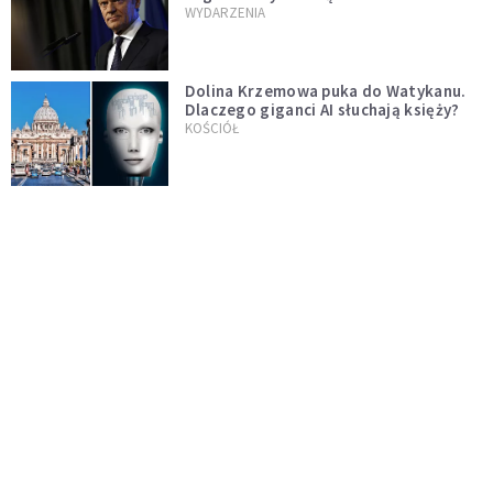
jednopłciowych. "Państwo oblało ten
WYDARZENIA
test"
Dolina Krzemowa puka do Watykanu.
Dlaczego giganci AI słuchają księży?
KOŚCIÓŁ