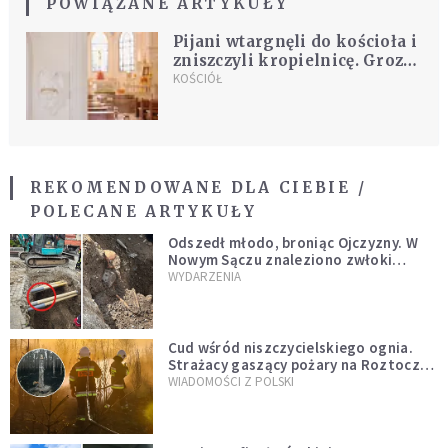
POWIĄZANE ARTYKUŁY
Pijani wtargnęli do kościoła i
zniszczyli kropielnicę. Grozi
im do 5 lat więzienia
KOŚCIÓŁ
REKOMENDOWANE DLA CIEBIE /
POLECANE ARTYKUŁY
Odszedł młodo, broniąc Ojczyzny. W
Nowym Sączu znaleziono zwłoki
mężczyzny z czasów potopu
WYDARZENIA
szwedzkiego
Cud wśród niszczycielskiego ognia.
Strażacy gaszący pożary na Roztoczu
opublikowali niezwykłe zdjęcie
WIADOMOŚCI Z POLSKI