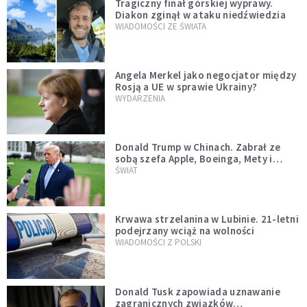
Tragiczny finał górskiej wyprawy.
Diakon zginął w ataku niedźwiedzia
WIADOMOŚCI ZE ŚWIATA
Angela Merkel jako negocjator między
Rosją a UE w sprawie Ukrainy?
WYDARZENIA
Donald Trump w Chinach. Zabrał ze
sobą szefa Apple, Boeinga, Mety i
Muska
ŚWIAT
Krwawa strzelanina w Lubinie. 21-letni
podejrzany wciąż na wolności
WIADOMOŚCI Z POLSKI
Donald Tusk zapowiada uznawanie
zagranicznych związków