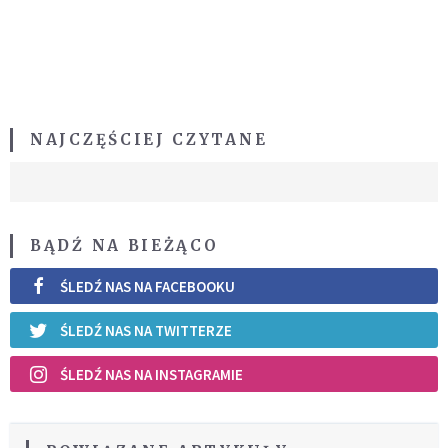
NAJCZĘŚCIEJ CZYTANE
BĄDŹ NA BIEŻĄCO
ŚLEDŹ NAS NA FACEBOOKU
ŚLEDŹ NAS NA TWITTERZE
ŚLEDŹ NAS NA INSTAGRAMIE