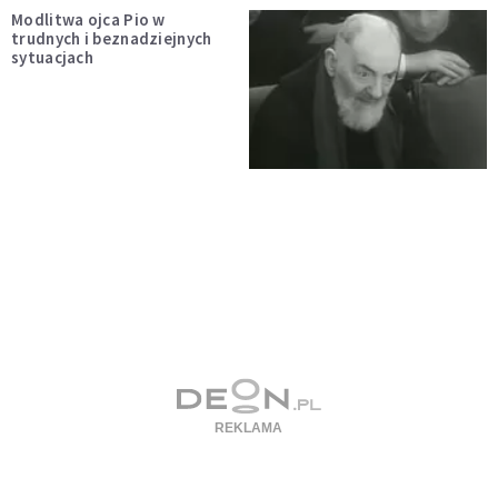
Modlitwa ojca Pio w
trudnych i beznadziejnych
sytuacjach