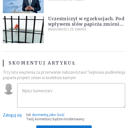
Plus"
Uczestniczył w egzekucjach. Pod
wpływem słów papieża zmienił
zdanie
WIADOMOŚCI ZE ŚWIATA
SKOMENTUJ ARTYKUŁ
Trzy lata więzienia za przerwanie nabożeństwa? Sejmowa podkomisja
poparła projekt zmian w kodeksie karnym
Zaloguj się
lub
skomentuj jako Gość
Twój komentarz będzie moderowany