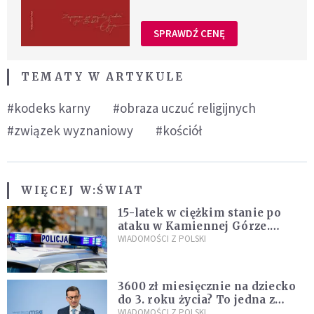
SPRAWDŹ CENĘ
TEMATY W ARTYKULE
#kodeks karny
#obraza uczuć religijnych
#związek wyznaniowy
#kościół
WIĘCEJ W:
ŚWIAT
15-latek w ciężkim stanie po
ataku w Kamiennej Górze.
Policja zatrzymała dwóch
WIADOMOŚCI Z POLSKI
nastolatków
3600 zł miesięcznie na dziecko
do 3. roku życia? To jedna z
propozycji programu "Rozwój
WIADOMOŚCI Z POLSKI