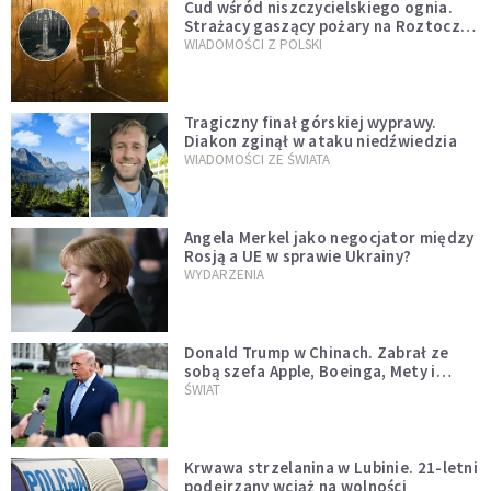
Cud wśród niszczycielskiego ognia.
Strażacy gaszący pożary na Roztoczu
opublikowali niezwykłe zdjęcie
WIADOMOŚCI Z POLSKI
Tragiczny finał górskiej wyprawy.
Diakon zginął w ataku niedźwiedzia
WIADOMOŚCI ZE ŚWIATA
Angela Merkel jako negocjator między
Rosją a UE w sprawie Ukrainy?
WYDARZENIA
Donald Trump w Chinach. Zabrał ze
sobą szefa Apple, Boeinga, Mety i
Muska
ŚWIAT
Krwawa strzelanina w Lubinie. 21-letni
podejrzany wciąż na wolności