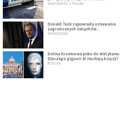
WIADOMOŚCI Z POLSKI
Donald Tusk zapowiada uznawanie
zagranicznych związków
jednopłciowych. "Państwo oblało ten
WYDARZENIA
test"
Dolina Krzemowa puka do Watykanu.
Dlaczego giganci AI słuchają księży?
KOŚCIÓŁ