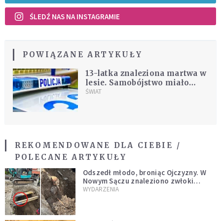
ŚLEDŹ NAS NA INSTAGRAMIE
POWIĄZANE ARTYKUŁY
13-latka znaleziona martwa w
lesie. Samobójstwo miało
zostać upozorowane przez 15-
ŚWIAT
latka
REKOMENDOWANE DLA CIEBIE /
POLECANE ARTYKUŁY
Odszedł młodo, broniąc Ojczyzny. W
Nowym Sączu znaleziono zwłoki
mężczyzny z czasów potopu
WYDARZENIA
szwedzkiego