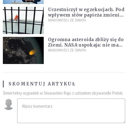
Uczestniczył w egzekucjach. Pod
wpływem słów papieża zmienił
zdanie
WIADOMOŚCI ZE ŚWIATA
Ogromna asteroida zbliży się do
Ziemi. NASA uspokaja: nie ma
zagrożenia
WIADOMOŚCI ZE ŚWIATA
SKOMENTUJ ARTYKUŁ
Śmiertelny wypadek w Słowackim Raju z udziałem obywatelki Polski