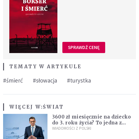
SPRAWDŹ CENĘ
TEMATY W ARTYKULE
#śmierć
#słowacja
#turystka
WIĘCEJ W:
ŚWIAT
3600 zł miesięcznie na dziecko
do 3. roku życia? To jedna z
propozycji programu "Rozwój
WIADOMOŚCI Z POLSKI
Plus"