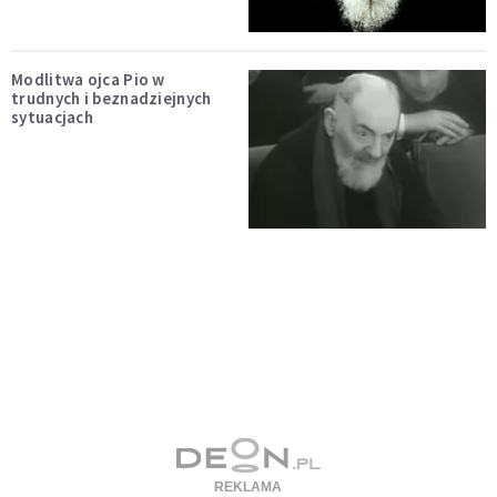
Modlitwa ojca Pio w
trudnych i beznadziejnych
sytuacjach