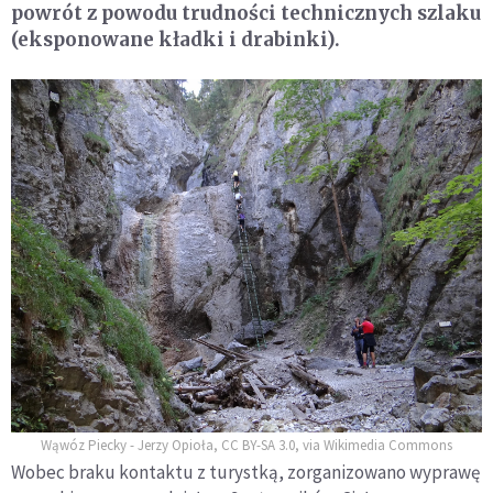
powrót z powodu trudności technicznych szlaku
(eksponowane kładki i drabinki).
Wąwóz Piecky - Jerzy Opioła, CC BY-SA 3.0, via Wikimedia Commons
Wobec braku kontaktu z turystką, zorganizowano wyprawę