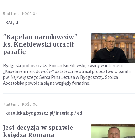
5 lat temu
KOŚCIÓŁ
KAI / df
"Kapelan narodowców"
ks. Kneblewski utracił
parafię
Bydgoski proboszcz ks. Roman Kneblewski, zwany w internecie
„Kapelanem narodowców” ostatecznie utracił probostwo w parafii
pw. Najświętszego Serca Pana Jezusa w Bydgoszczy. Stolica
Apostolska powołała się na względy formalne.
7 lat temu
KOŚCIÓŁ
katolicka.bydgoszcz.pl/ interia.pl/ ed
Jest decyzja w sprawie
księdza Romana