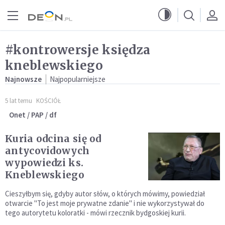
Przejdź do menu głównego
Przejdź do treści
#kontrowersje księdza
kneblewskiego
Najnowsze
Najpopularniejsze
5 lat temu
KOŚCIÓŁ
Onet / PAP / df
Kuria odcina się od
antycovidowych
wypowiedzi ks.
Kneblewskiego
Cieszyłbym się, gdyby autor słów, o których mówimy, powiedział
otwarcie "To jest moje prywatne zdanie" i nie wykorzystywał do
tego autorytetu koloratki - mówi rzecznik bydgoskiej kurii.