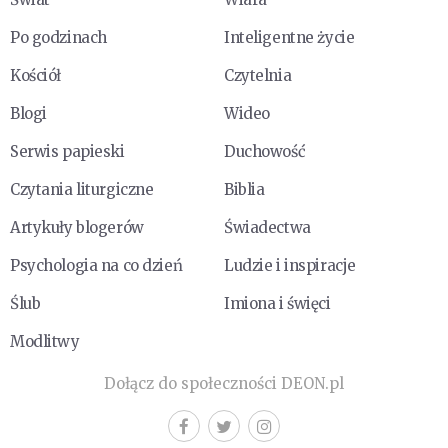
Po godzinach
Inteligentne życie
Kościół
Czytelnia
Blogi
Wideo
Serwis papieski
Duchowość
Czytania liturgiczne
Biblia
Artykuły blogerów
Świadectwa
Psychologia na co dzień
Ludzie i inspiracje
Ślub
Imiona i święci
Modlitwy
Dołącz do społeczności DEON.pl