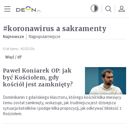
Przejdź do menu głównego
Przejdź do treści
#koronawirus a sakramenty
Najnowsze
Najpopularniejsze
6 lat temu
KOŚCIÓŁ
Więź / df
Paweł Koniarek OP: jak
być Kościołem, gdy
kościół jest zamknięty?
Dominikanin z gdańskiego klasztoru, którego kościół kilka miesięcy
temu został zamknięty, wskazuje, jak trudniejsza jest dzisiejsza
sytuacja katolików i podaje kilka propozycji, jak odkrywać bliskość z
Kościołem.