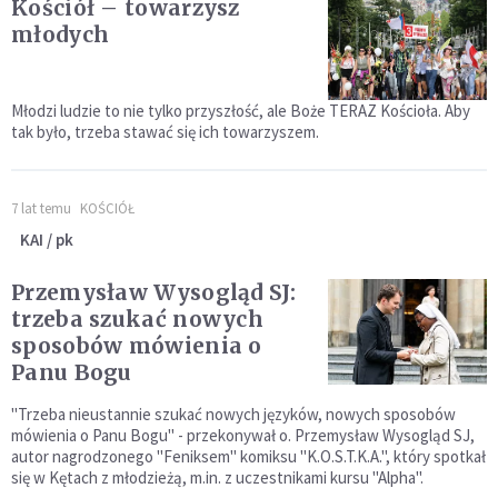
Kościół – towarzysz
młodych
Młodzi ludzie to nie tylko przyszłość, ale Boże TERAZ Kościoła. Aby
tak było, trzeba stawać się ich towarzyszem.
7 lat temu
KOŚCIÓŁ
KAI / pk
Przemysław Wysogląd SJ:
trzeba szukać nowych
sposobów mówienia o
Panu Bogu
"Trzeba nieustannie szukać nowych języków, nowych sposobów
mówienia o Panu Bogu" - przekonywał o. Przemysław Wysogląd SJ,
autor nagrodzonego "Feniksem" komiksu "K.O.S.T.K.A.", który spotkał
się w Kętach z młodzieżą, m.in. z uczestnikami kursu "Alpha".