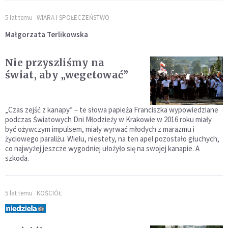
5 lat temu
WIARA I SPOŁECZEŃSTWO
Małgorzata Terlikowska
Nie przyszliśmy na
świat, aby „wegetować”
„Czas zejść z kanapy” – te słowa papieża Franciszka wypowiedziane
podczas Światowych Dni Młodzieży w Krakowie w 2016 roku miały
być ożywczym impulsem, miały wyrwać młodych z marazmu i
życiowego paraliżu. Wielu, niestety, na ten apel pozostało głuchych,
co najwyżej jeszcze wygodniej ułożyło się na swojej kanapie. A
szkoda.
5 lat temu
KOŚCIÓŁ