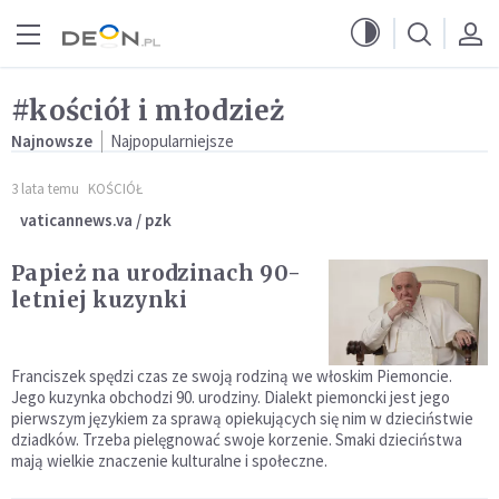
Przejdź do menu głównego
Przejdź do treści
#kościół i młodzież
Najnowsze
Najpopularniejsze
3 lata temu
KOŚCIÓŁ
vaticannews.va / pzk
Papież na urodzinach 90-
letniej kuzynki
Franciszek spędzi czas ze swoją rodziną we włoskim Piemoncie.
Jego kuzynka obchodzi 90. urodziny. Dialekt piemoncki jest jego
pierwszym językiem za sprawą opiekujących się nim w dzieciństwie
dziadków. Trzeba pielęgnować swoje korzenie. Smaki dzieciństwa
mają wielkie znaczenie kulturalne i społeczne.