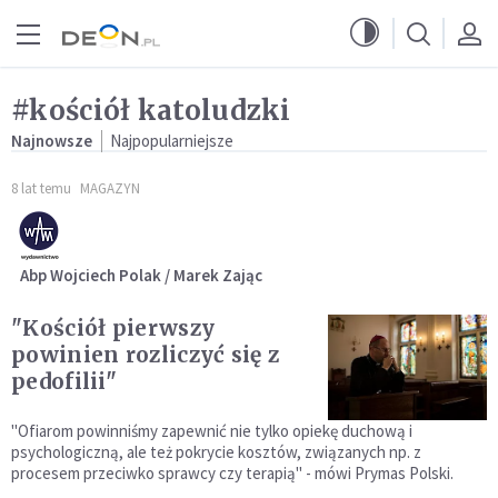
Przejdź do menu głównego
Przejdź do treści
#kościół katoludzki
Najnowsze
Najpopularniejsze
8 lat temu
MAGAZYN
Abp Wojciech Polak / Marek Zając
"Kościół pierwszy
powinien rozliczyć się z
pedofilii"
"Ofiarom powinniśmy zapewnić nie tylko opiekę duchową i
psychologiczną, ale też pokrycie kosztów, związanych np. z
procesem przeciwko sprawcy czy terapią" - mówi Prymas Polski.