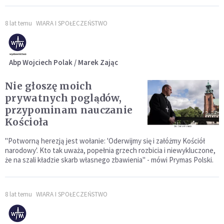
8 lat temu
WIARA I SPOŁECZEŃSTWO
Abp Wojciech Polak / Marek Zając
Nie głoszę moich
prywatnych poglądów,
przypominam nauczanie
Kościoła
"Potworną herezją jest wołanie: 'Oderwijmy się i załóżmy Kościół
narodowy'. Kto tak uważa, popełnia grzech rozbicia i niewykluczone,
że na szali kładzie skarb własnego zbawienia" - mówi Prymas Polski.
8 lat temu
WIARA I SPOŁECZEŃSTWO