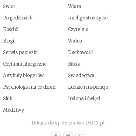
Świat
Wiara
Po godzinach
Inteligentne życie
Kościół
Czytelnia
Blogi
Wideo
Serwis papieski
Duchowość
Czytania liturgiczne
Biblia
Artykuły blogerów
Świadectwa
Psychologia na co dzień
Ludzie i inspiracje
Ślub
Imiona i święci
Modlitwy
Dołącz do społeczności DEON.pl