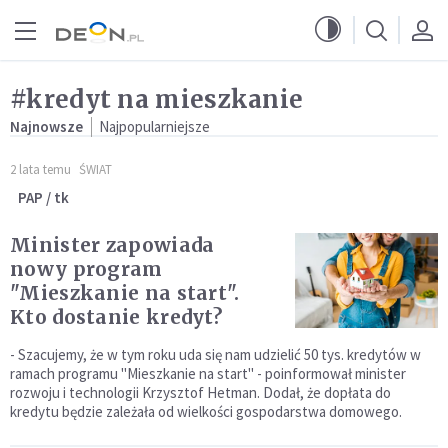
Przejdź do menu głównego
Przejdź do treści
#kredyt na mieszkanie
Najnowsze
Najpopularniejsze
2 lata temu
ŚWIAT
PAP / tk
Minister zapowiada
nowy program
"Mieszkanie na start".
Kto dostanie kredyt?
- Szacujemy, że w tym roku uda się nam udzielić 50 tys. kredytów w
ramach programu "Mieszkanie na start" - poinformował minister
rozwoju i technologii Krzysztof Hetman. Dodał, że dopłata do
kredytu będzie zależała od wielkości gospodarstwa domowego.