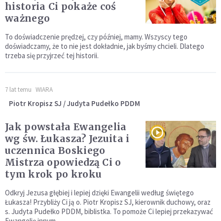
historia Ci pokaże coś
ważnego
To doświadczenie prędzej, czy później, mamy. Wszyscy tego
doświadczamy, że to nie jest dokładnie, jak byśmy chcieli. Dlatego
trzeba się przyjrzeć tej historii.
7 lat temu
WIARA
Piotr Kropisz SJ / Judyta Pudełko PDDM
Jak powstała Ewangelia
wg św. Łukasza? Jezuita i
uczennica Boskiego
Mistrza opowiedzą Ci o
tym krok po kroku
Odkryj Jezusa głębiej i lepiej dzięki Ewangelii według świętego
Łukasza! Przybliży Ci ją o. Piotr Kropisz SJ, kierownik duchowy, oraz
s. Judyta Pudełko PDDM, biblistka. To pomoże Ci lepiej przekazywać
Ewangelię innym.