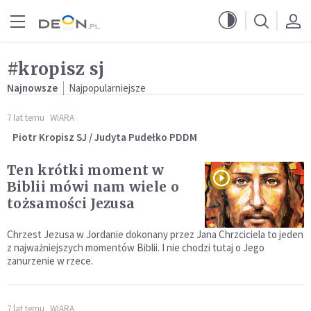
Przejdź do menu głównego
Przejdź do treści
#kropisz sj
Najnowsze
Najpopularniejsze
7 lat temu
WIARA
Piotr Kropisz SJ / Judyta Pudełko PDDM
Ten krótki moment w
Biblii mówi nam wiele o
tożsamości Jezusa
Chrzest Jezusa w Jordanie dokonany przez Jana Chrzciciela to jeden
z najważniejszych momentów Biblii. I nie chodzi tutaj o Jego
zanurzenie w rzece.
7 lat temu
WIARA