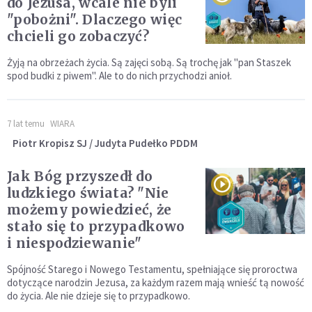
do Jezusa, wcale nie byli
"pobożni". Dlaczego więc
chcieli go zobaczyć?
Żyją na obrzeżach życia. Są zajęci sobą. Są trochę jak "pan Staszek
spod budki z piwem". Ale to do nich przychodzi anioł.
7 lat temu
WIARA
Piotr Kropisz SJ / Judyta Pudełko PDDM
Jak Bóg przyszedł do
ludzkiego świata? "Nie
możemy powiedzieć, że
stało się to przypadkowo
i niespodziewanie"
Spójność Starego i Nowego Testamentu, spełniające się proroctwa
dotyczące narodzin Jezusa, za każdym razem mają wnieść tą nowość
do życia. Ale nie dzieje się to przypadkowo.