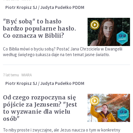
Piotr Kropisz SJ / Judyta Pudełko PDDM
"Być sobą" to hasło
bardzo popularne hasło.
Co oznacza w Biblii?
Co Biblia mówi o byciu sobą? Postać Jana Chrzciciela w Ewangelii
według świętego Łukasza daje na ten temat jasne światło.
7 lat temu
WIARA
Piotr Kropisz SJ / Judyta Pudełko PDDM
Od czego rozpoczyna się
pójście za Jezusem? "Jest
to wyzwanie dla wielu
osób"
To niby proste i zwyczajne, ale Jezus naucza o tym w konkretny