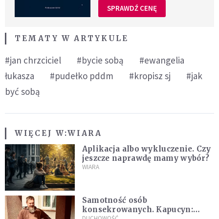
SPRAWDŹ CENĘ
TEMATY W ARTYKULE
#jan chrzciciel
#bycie sobą
#ewangelia
łukasza
#pudełko pddm
#kropisz sj
#jak
być sobą
WIĘCEJ W:
WIARA
Aplikacja albo wykluczenie. Czy
jeszcze naprawdę mamy wybór?
WIARA
Samotność osób
konsekrowanych. Kapucyn:
Życie w pojedynkę rzadko jest
DUCHOWOŚĆ