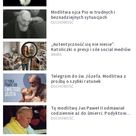
Modlitwa ojca Pio w trudnych i
beznadziejnych sytuacjach
DUCHOWOŚĆ
„Autentyczność się nie niesie”.
Katoliczki o presji i sile social mediów
WIARA
Telegram do św. Józefa. Modlitwa z
prośbą o szybki ratunek
DUCHOWOŚĆ
Tę modlitwę Jan Paweł II odmawiał
codziennie aż do śmierci. Podyktował
mu ją ojciec
DUCHOWOŚĆ