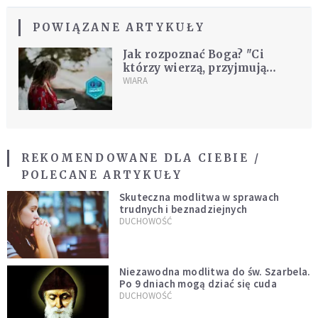
POWIĄZANE ARTYKUŁY
Jak rozpoznać Boga? "Ci
którzy wierzą, przyjmują
Jezusa z radością"
WIARA
REKOMENDOWANE DLA CIEBIE /
POLECANE ARTYKUŁY
Skuteczna modlitwa w sprawach
trudnych i beznadziejnych
DUCHOWOŚĆ
Niezawodna modlitwa do św. Szarbela.
Po 9 dniach mogą dziać się cuda
DUCHOWOŚĆ