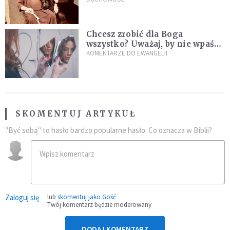
sielanką
Chcesz zrobić dla Boga
wszystko? Uważaj, by nie wpaść
w groźną pułapkę
KOMENTARZE DO EWANGELII
SKOMENTUJ ARTYKUŁ
"Być sobą" to hasło bardzo popularne hasło. Co oznacza w Biblii?
Zaloguj się
lub
skomentuj jako Gość
Twój komentarz będzie moderowany
DODAJ KOMENTARZ