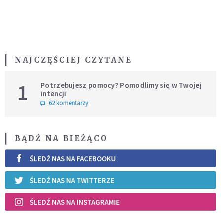
NAJCZĘŚCIEJ CZYTANE
1
Potrzebujesz pomocy? Pomodlimy się w Twojej
intencji
62 komentarzy
BĄDŹ NA BIEŻĄCO
ŚLEDŹ NAS NA FACEBOOKU
ŚLEDŹ NAS NA TWITTERZE
ŚLEDŹ NAS NA INSTAGRAMIE