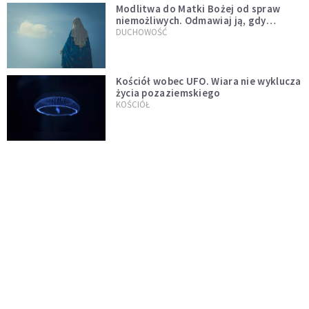
Modlitwa do Matki Bożej od spraw
niemożliwych. Odmawiaj ją, gdy
wszystko idzie źle
DUCHOWOŚĆ
Kościół wobec UFO. Wiara nie wyklucza
życia pozaziemskiego
KOŚCIÓŁ