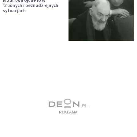
Modlitwa ojca Pio w
trudnych i beznadziejnych
sytuacjach