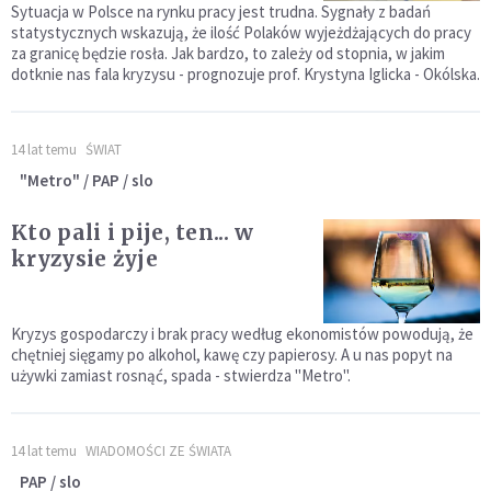
Sytuacja w Polsce na rynku pracy jest trudna. Sygnały z badań
statystycznych wskazują, że ilość Polaków wyjeżdżających do pracy
za granicę będzie rosła. Jak bardzo, to zależy od stopnia, w jakim
dotknie nas fala kryzysu - prognozuje prof. Krystyna Iglicka - Okólska.
14 lat temu
ŚWIAT
"Metro" / PAP / slo
Kto pali i pije, ten... w
kryzysie żyje
Kryzys gospodarczy i brak pracy według ekonomistów powodują, że
chętniej sięgamy po alkohol, kawę czy papierosy. A u nas popyt na
używki zamiast rosnąć, spada - stwierdza "Metro".
14 lat temu
WIADOMOŚCI ZE ŚWIATA
PAP / slo