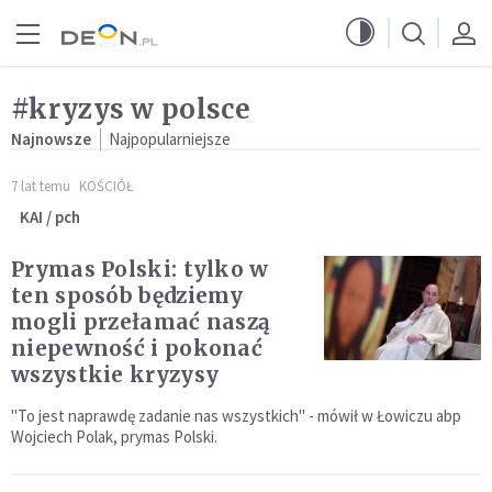
Przejdź do menu głównego
Przejdź do treści
#kryzys w polsce
Najnowsze
Najpopularniejsze
7 lat temu
KOŚCIÓŁ
KAI / pch
Prymas Polski: tylko w
ten sposób będziemy
mogli przełamać naszą
niepewność i pokonać
wszystkie kryzysy
"To jest naprawdę zadanie nas wszystkich" - mówił w Łowiczu abp
Wojciech Polak, prymas Polski.