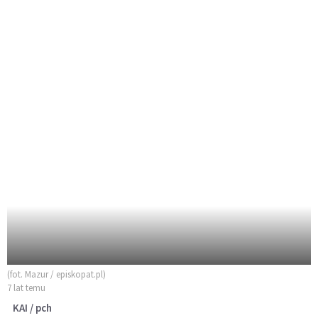
(fot. Mazur / episkopat.pl)
7 lat temu
KAI / pch