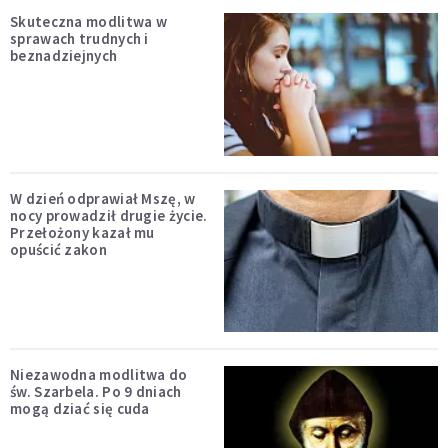
Skuteczna modlitwa w
sprawach trudnych i
beznadziejnych
W dzień odprawiał Mszę, w
nocy prowadził drugie życie.
Przełożony kazał mu
opuścić zakon
Niezawodna modlitwa do
św. Szarbela. Po 9 dniach
mogą dziać się cuda