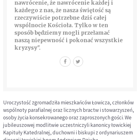
nawrócenie, że nawrócenie każdej i
każdego z nas, że nasza świętość są
rzeczywiście potrzebne dziś całej
wspólnocie Kościoła. Tylko w ten
sposób będziemy mogli przełamać
naszą niepewność i pokonać wszystkie
kryzysy".
Uroczystość zgromadziła mieszkańców Łowicza, członków
wspólnoty parafialnej oraz licznych bractw i stowarzyszeń,
osoby życia konsekrowanego oraz zaproszonych gości. We
jubileuszowej modlitwie uczestniczyli kanonicy łowickiej
Kapituły Katedralnej, duchowni i biskupi z ordynariuszem
diecezji łowickiej bpem Andrzejem Dziubą.