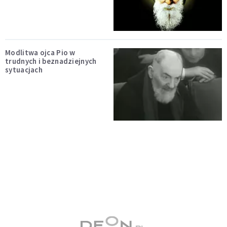
Modlitwa ojca Pio w
trudnych i beznadziejnych
sytuacjach