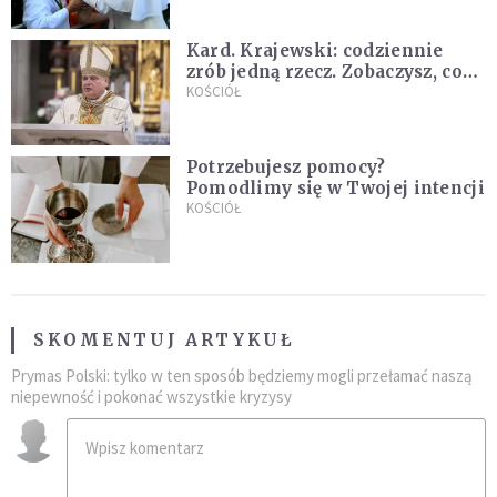
Kard. Krajewski: codziennie
zrób jedną rzecz. Zobaczysz, co
stanie się z twoim życiem
KOŚCIÓŁ
Potrzebujesz pomocy?
Pomodlimy się w Twojej intencji
KOŚCIÓŁ
SKOMENTUJ ARTYKUŁ
Prymas Polski: tylko w ten sposób będziemy mogli przełamać naszą
niepewność i pokonać wszystkie kryzysy