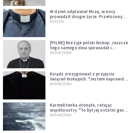
W dzień odprawiał Mszę, w nocy
prowadził drugie życie. Przełożony
kazał mu opuścić zakon
KOŚCIÓŁ
[PILNE] Nie żyje polski biskup. Jeszcze
tego samego dnia spowiadał i
sprawował Mszę świętą
WYDARZENIA
Ksiądz zrezygnował z przyjęcia
święceń biskupich. "Jestem naprawdę
niegodny"
WYDARZENIA
Karmelitanka utonęła, ratując
współsiostry. "To był jej ostatni gest
miłości"
WYDARZENIA