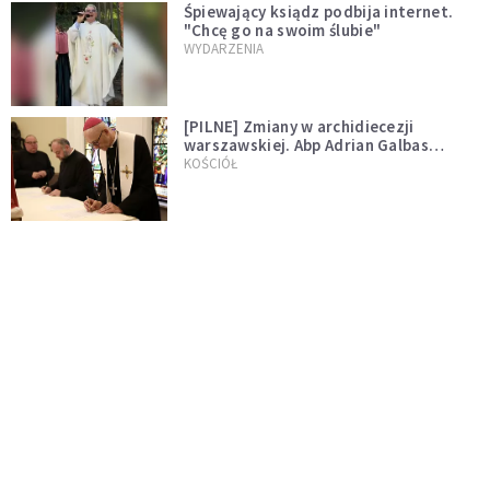
Śpiewający ksiądz podbija internet.
"Chcę go na swoim ślubie"
WYDARZENIA
[PILNE] Zmiany w archidiecezji
warszawskiej. Abp Adrian Galbas
wręczył dekrety nowym proboszczom
KOŚCIÓŁ
[PILNE] Podjęto kroki ws. księdza
Sawielewicza. Nie zobaczymy go w
mediach
WYDARZENIA