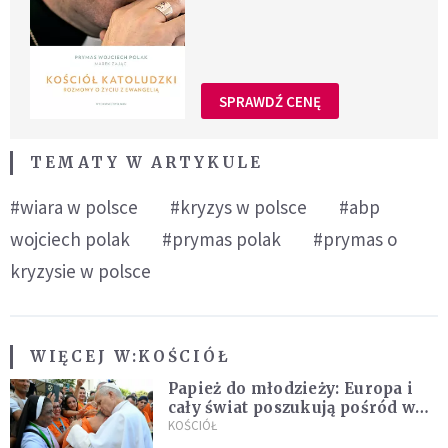
SPRAWDŹ CENĘ
TEMATY W ARTYKULE
#wiara w polsce
#kryzys w polsce
#abp
wojciech polak
#prymas polak
#prymas o
kryzysie w polsce
WIĘCEJ W:
KOŚCIÓŁ
Papież do młodzieży: Europa i
cały świat poszukują pośród was
nowych świętych
KOŚCIÓŁ