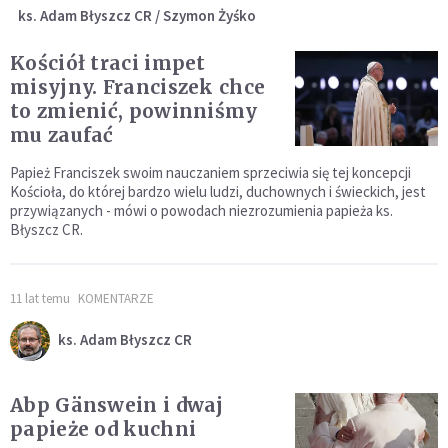
ks. Adam Błyszcz CR / Szymon Żyśko
Kościół traci impet
misyjny. Franciszek chce
to zmienić, powinniśmy
mu zaufać
Papież Franciszek swoim nauczaniem sprzeciwia się tej koncepcji
Kościoła, do której bardzo wielu ludzi, duchownych i świeckich, jest
przywiązanych - mówi o powodach niezrozumienia papieża ks.
Błyszcz CR.
11 lat temu
KOMENTARZE
ks. Adam Błyszcz CR
Abp Gänswein i dwaj
papieże od kuchni