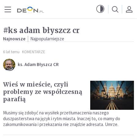
Przejdź do menu głównego
Przejdź do treści
#ks adam błyszcz cr
Najnowsze
Najpopularniejsze
6 lat temu
KOMENTARZE
ks. Adam Błyszcz CR
Wieś w mieście, czyli
problemy ze współczesną
parafią
Musimy się zdobyć na wysiłek przetłumaczenia naszego
duszpasterstwa na język i rytm miasta. Inaczej to, co mamy do
zakomunikowania i przekazania nie znajdzie adresata. Umrze.