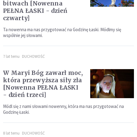
bitwach [Nowenna
PEŁNA ŁASKI - dzień
czwarty]
Ta nowenna ma nas przygotować na Godzinę Łaski. Módlmy się
wspólnie jej słowami.
7 lat temu
DUCHOWOŚĆ
W Maryi Bóg zawarł moc,
która przewyższa siły zła
[Nowenna PEŁNA ŁASKI
- dzień trzeci]
Módl się z nami słowami nowenny, która ma nas przygotować na
Godzinę Łaski.
8 lat temu
DUCHOWOŚĆ