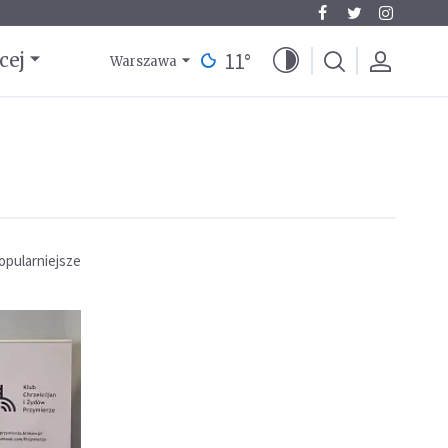
11
°
cej
Warszawa
opularniejsze