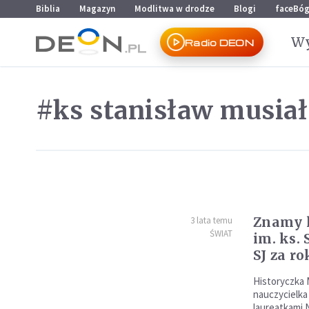
Przejdź do menu głównego
Przejdź do treści
Biblia
Magazyn
Modlitwa w drodze
Blogi
faceBó
Wy
Radio DEON
#ks stanisław musiał
Znamy 
3 lata temu
ŚWIAT
im. ks.
SJ za ro
Historyczka 
nauczycielka
laureatkami 