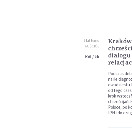
Kraków:
7 lat temu
KOŚCIÓŁ
chrześc
dialogu
KAI / kk
relacja
Podczas deba
na ile diagno
dwudziestu l
od tego czas
krok wstecz? 
chrześcijańs
Polsce, po k
IPN i do cze