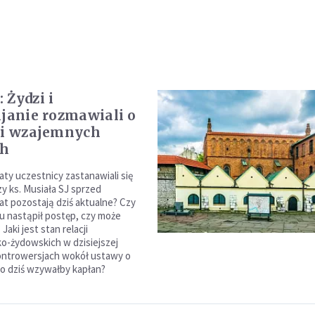
 Żydzi i
ijanie rozmawiali o
 i wzajemnych
ch
ty uczestnicy zastanawiali się
zy ks. Musiała SJ sprzed
at pozostają dziś aktualne? Czy
u nastąpił postęp, czy może
Jaki jest stan relacji
ko-żydowskich w dzisiejszej
ontrowersjach wokół ustawy o
go dziś wzywałby kapłan?