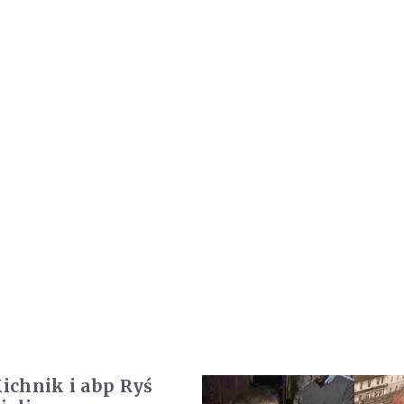
chnik i abp Ryś