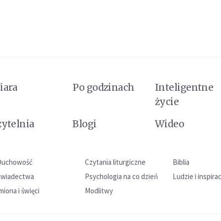
iara
Po godzinach
Inteligentne
życie
zytelnia
Blogi
Wideo
Duchowość
Czytania liturgiczne
Biblia
Świadectwa
Psychologia na co dzień
Ludzie i inspira
miona i święci
Modlitwy