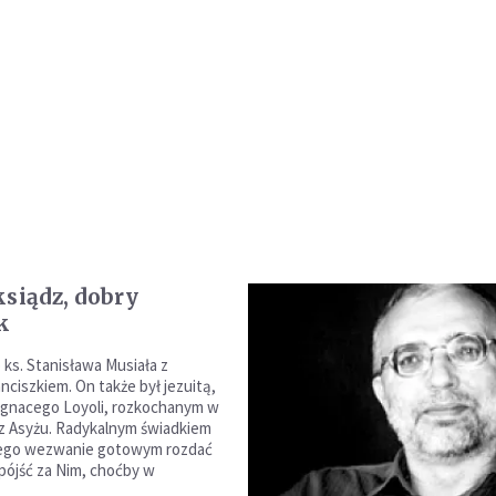
ksiądz, dobry
k
 ks. Stanisława Musiała z
nciszkiem. On także był jezuitą,
Ignacego Loyoli, rozkochanym w
z Asyżu. Radykalnym świadkiem
Jego wezwanie gotowym rozdać
 pójść za Nim, choćby w