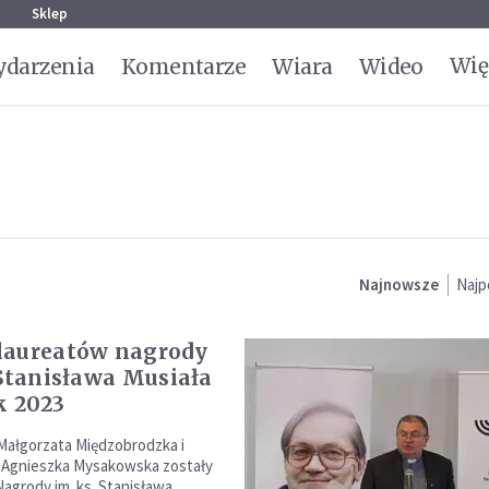
g
Sklep
Wię
darzenia
Komentarze
Wiara
Wideo
Najnowsze
Najp
laureatów nagrody
 Stanisława Musiała
k 2023
Małgorzata Międzobrodzka i
 Agnieszka Mysakowska zostały
Nagrody im. ks. Stanisława