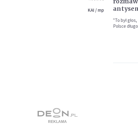
rozmawi
antyse
KAI / mp
"To był głos,
Polsce długo