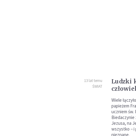
Ludzki 
13 lat temu
ŚWIAT
człowie
Wiele łączyło
papieżem Fra
uczniem św. 
Biedaczynie 
Jezusa, na 
wszystko − i
nieznane.