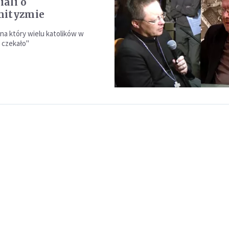
ali o
mityzmie
 na który wielu katolików w
 czekało"