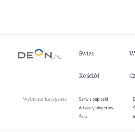
Świat
W
Kościół
C
Wybrane kategorie
Serwis papieski
Artykuły blogerów
Ślub
I