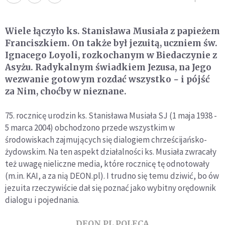
Wiele łączyło ks. Stanisława Musiała z papieżem
Franciszkiem. On także był jezuitą, uczniem św.
Ignacego Loyoli, rozkochanym w Biedaczynie z
Asyżu. Radykalnym świadkiem Jezusa, na Jego
wezwanie gotowym rozdać wszystko − i pójść
za Nim, choćby w nieznane.
75. rocznicę urodzin ks. Stanisława Musiała SJ (1 maja 1938 -
5 marca 2004) obchodzono przede wszystkim w
środowiskach zajmujących się dialogiem chrześcijańsko-
żydowskim. Na ten aspekt działalności ks. Musiała zwracały
też uwagę nieliczne media, które rocznicę tę odnotowały
(m.in. KAI, a za nią DEON.pl). I trudno się temu dziwić, bo ów
jezuita rzeczywiście dał się poznać jako wybitny orędownik
dialogu i pojednania.
DEON.PL POLECA