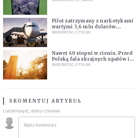
poszukiwania
Pilot zatrzymany z narkotykami
wartymi 3,6 mln dolarów.
Śledczy podejrzewają, że latał
WIADOMOŚCI Z POLSKI
pod ich wpływem
Nawet 40 stopni w cieniu. Przed
Polską fala skrajnych upałów i
gwałtowne burze
WIADOMOŚCI Z POLSKI
SKOMENTUJ ARTYKUŁ
Ludzki ksiądz, dobry człowiek