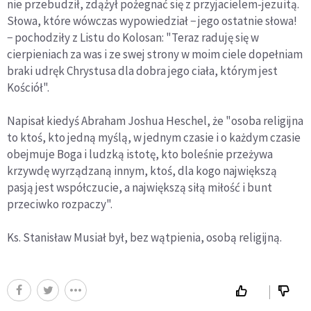
nie przebudził, zdążył pożegnać się z przyjacielem-jezuitą.
Słowa, które wówczas wypowiedział − jego ostatnie słowa!
− pochodziły z Listu do Kolosan: "Teraz raduję się w
cierpieniach za was i ze swej strony w moim ciele dopełniam
braki udręk Chrystusa dla dobra jego ciała, którym jest
Kościół".
Napisał kiedyś Abraham Joshua Heschel, że "osoba religijna
to ktoś, kto jedną myślą, w jednym czasie i o każdym czasie
obejmuje Boga i ludzką istotę, kto boleśnie przeżywa
krzywdę wyrządzaną innym, ktoś, dla kogo największą
pasją jest współczucie, a największą siłą miłość i bunt
przeciwko rozpaczy".
Ks. Stanisław Musiał był, bez wątpienia, osobą religijną.