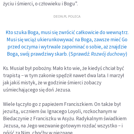
życiu i śmierci, o człowieku i Bogu".
DEON.PL POLECA
Kto szuka Boga, musi się zwrócić całkowicie do wewnątrz.
Musi się wciąż ukierunkowywać na Boga, zawsze mieć Go
przed oczyma i wytrwale zapominać o sobie, aż znajdzie
Boga, swój prawdziwy skarb. (Sprawdź:
Rozwój duchowy
)
Ks. Musiał był pobożny. Mało kto wie, że kiedyś chciał być
trapistą − w tym zakonie spędził nawet dwa lata. I marzył
jak jakiś mistyk, że w godzinie śmierci zobaczy
uśmiechającego się doń Jezusa.
Wiele łączyło go z papieżem Franciszkiem. On także był
jezuitą, uczniem św. Ignacego Loyoli, rozkochanym w
Biedaczynie z Franciszku w Asyżu. Radykalnym świadkiem
Jezusa, na Jego wezwanie gotowym rozdać wszystko − i
pójść za Nim, choćby w nieznane.