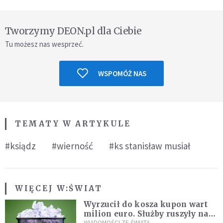
Tworzymy DEON.pl dla Ciebie
Tu możesz nas wesprzeć.
WSPOMÓŻ NAS
TEMATY W ARTYKULE
#ksiądz
#wierność
#ks stanisław musiał
WIĘCEJ W:
ŚWIAT
Wyrzucił do kosza kupon wart
milion euro. Służby ruszyły na
WIADOMOŚCI ZE ŚWIATA