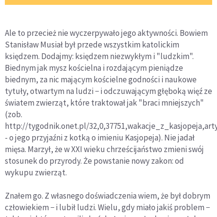
Ale to przecież nie wyczerpywało jego aktywności. Bowiem
Stanisław Musiał był przede wszystkim katolickim
księdzem. Dodajmy: księdzem niezwykłym i "ludzkim".
Biednym jak mysz kościelna i rozdającym pieniądze
biednym, za nic mającym kościelne godności i naukowe
tytuły, otwartym na ludzi − i odczuwającym głęboką więź ze
światem zwierząt, które traktował jak "braci mniejszych"
(zob.
http://tygodnik.onet.pl/32,0,37751,wakacje_z_kasjopeja,art
- o jego przyjaźni z kotką o imieniu Kasjopeja). Nie jadał
mięsa. Marzył, że w XXI wieku chrześcijaństwo zmieni swój
stosunek do przyrody. Że powstanie nowy zakon: od
wykupu zwierząt.
Znałem go. Z własnego doświadczenia wiem, że był dobrym
człowiekiem − i lubił ludzi. Wielu, gdy miało jakiś problem −