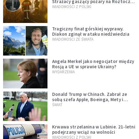
Strażacy gaszący pożary na Roztoczu
opublikowali niezwykłe zdjęcie
WIADOMOŚCI Z POLSKI
Tragiczny finał górskiej wyprawy.
Diakon zginął w ataku niedźwiedzia
WIADOMOŚCI ZE ŚWIATA
Angela Merkel jako negocjator między
Rosją a UE w sprawie Ukrainy?
WYDARZENIA
Donald Trump w Chinach. Zabrał ze
sobą szefa Apple, Boeinga, Mety i
Muska
ŚWIAT
Krwawa strzelanina w Lubinie. 21-letni
podejrzany wciąż na wolności
WIADOMOŚCI Z POLSKI