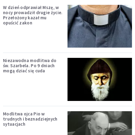
W dzień odprawiał Mszę, w
nocy prowadził drugie życie.
Przełożony kazał mu
opuścić zakon
Niezawodna modlitwa do
św. Szarbela. Po 9 dniach
mogą dziać się cuda
Modlitwa ojca Pio w
trudnych i beznadziejnych
sytuacjach