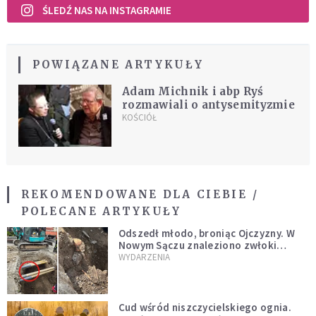
ŚLEDŹ NAS NA INSTAGRAMIE
POWIĄZANE ARTYKUŁY
Adam Michnik i abp Ryś
rozmawiali o antysemityzmie
KOŚCIÓŁ
REKOMENDOWANE DLA CIEBIE /
POLECANE ARTYKUŁY
Odszedł młodo, broniąc Ojczyzny. W
Nowym Sączu znaleziono zwłoki
mężczyzny z czasów potopu
WYDARZENIA
szwedzkiego
Cud wśród niszczycielskiego ognia.