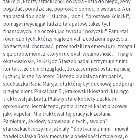
także ci, którzy stracili chęć do życia − szło do niego, żeby
pogadać, poradzić się, poprosić o pomoc, o wsparcie. A on
zapraszał do siebie - i słuchał, radził, "prostował ścieżki",
pomagał i wyciągał ludzi z tarapatów, także tych
finansowych, nie oczekując zwrotu "pożyczki". Pamiętał
również o tych, którzy nagle znikali z codziennego życia −
bo zaczynali chorować, przechodzili na emeryturę, zmagali
się z problemem, z którym uciekali w samotność… I nagle
okazywało się, że Ksiądz Staszek nadal utrzymuje z nimi
kontakt, że do nich zagląda, że czasem jest ostatnią nicią
łączącą ich ze światem. Dlatego płakała za nim pani A,
słuchaczka Radia Maryja, dla której był duchową podporą i
przyjacielem. Płakał pan B., krakowski kloszard, którego
traktował jak brata. Płakały stare kobiety z zakładu
opiekuńczo-leczniczego, gdzie przez kilka lat pracował
jako kapelan. Nie traktował tej pracy jak zesłania.
Pamiętam, że kiedy opowiadał o tych ,,swoich"
staruszkach, oczy mu jaśniały. "Spotkania z nimi − mówił −
to wielka łaska Boża: medytacja o wielkości człowieka, o