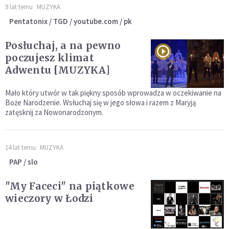
9 lat temu
MUZYKA
Pentatonix / TGD / youtube.com / pk
Posłuchaj, a na pewno
poczujesz klimat
Adwentu [MUZYKA]
Mało który utwór w tak piękny sposób wprowadza w oczekiwanie na
Boże Narodzenie. Wsłuchaj się w jego słowa i razem z Maryją
zatęsknij za Nowonarodzonym.
14 lat temu
MUZYKA
PAP / slo
"My Faceci" na piątkowe
wieczory w Łodzi