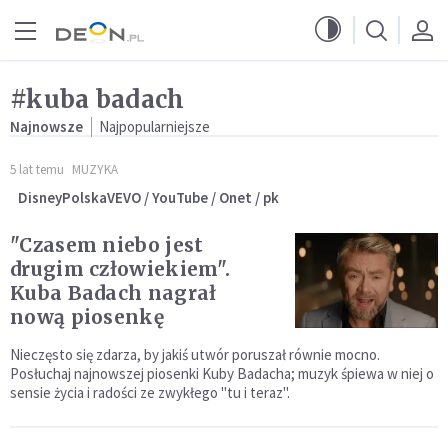
Przejdź do menu głównego
Przejdź do treści
#kuba badach
Najnowsze
Najpopularniejsze
5 lat temu
MUZYKA
DisneyPolskaVEVO / YouTube / Onet / pk
"Czasem niebo jest
drugim człowiekiem".
Kuba Badach nagrał
nową piosenkę
Nieczęsto się zdarza, by jakiś utwór poruszał równie mocno.
Posłuchaj najnowszej piosenki Kuby Badacha; muzyk śpiewa w niej o
sensie życia i radości ze zwykłego "tu i teraz".