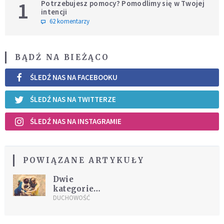
1
Potrzebujesz pomocy? Pomodlimy się w Twojej
intencji
62 komentarzy
BĄDŹ NA BIEŻĄCO
ŚLEDŹ NAS NA FACEBOOKU
ŚLEDŹ NAS NA TWITTERZE
ŚLEDŹ NAS NA INSTAGRAMIE
POWIĄZANE ARTYKUŁY
Dwie
kategorie
dobra
DUCHOWOŚĆ