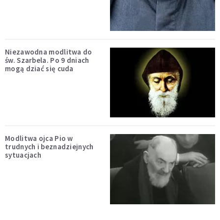
Niezawodna modlitwa do
św. Szarbela. Po 9 dniach
mogą dziać się cuda
Modlitwa ojca Pio w
trudnych i beznadziejnych
sytuacjach