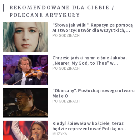
REKOMENDOWANE DLA CIEBIE /
POLECANE ARTYKUŁY
"Słowa jak wilki". Kapucyn za pomocą
AI stworzył utwór dla wszystkich,
którzy doświadczają hejtu
PO GODZINACH
Chrześcijański hymn o śnie Jakuba.
„Nearer, My God, to Thee” w
wykonaniu André Rieu [WIDEO]
PO GODZINACH
"Obiecany". Posłuchaj nowego utworu
Mate.O
PO GODZINACH
Kiedyś śpiewała w kościele, teraz
będzie reprezentować Polskę na
Eurowizji. Zobaczcie jej występ
MUZYKA