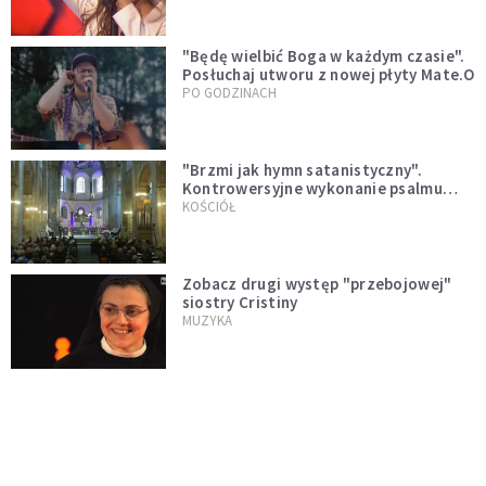
"Będę wielbić Boga w każdym czasie".
Posłuchaj utworu z nowej płyty Mate.O
PO GODZINACH
"Brzmi jak hymn satanistyczny".
Kontrowersyjne wykonanie psalmu
podczas mszy w Kolonii rozsierdziło
KOŚCIÓŁ
internautów
Zobacz drugi występ "przebojowej"
siostry Cristiny
MUZYKA