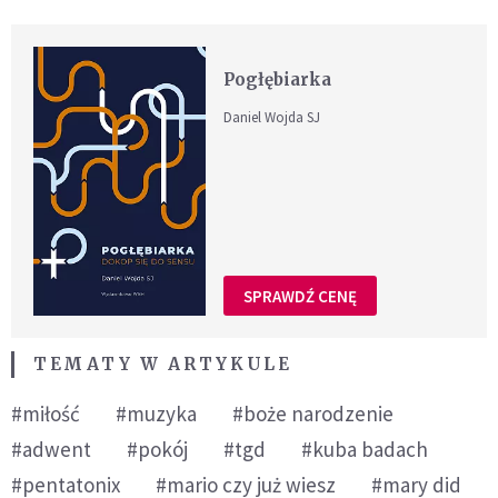
Pogłębiarka
Daniel Wojda SJ
SPRAWDŹ CENĘ
TEMATY W ARTYKULE
#miłość
#muzyka
#boże narodzenie
#adwent
#pokój
#tgd
#kuba badach
#pentatonix
#mario czy już wiesz
#mary did