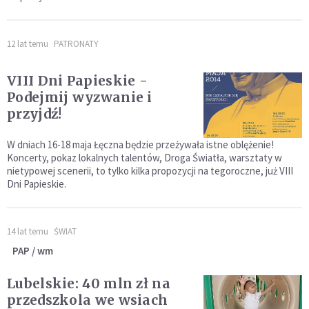
12 lat temu
PATRONATY
VIII Dni Papieskie -
Podejmij wyzwanie i
przyjdź!
W dniach 16-18 maja Łęczna będzie przeżywała istne oblężenie!
Koncerty, pokaz lokalnych talentów, Droga Światła, warsztaty w
nietypowej scenerii, to tylko kilka propozycji na tegoroczne, już VIII
Dni Papieskie.
14 lat temu
ŚWIAT
PAP / wm
Lubelskie: 40 mln zł na
przedszkola we wsiach