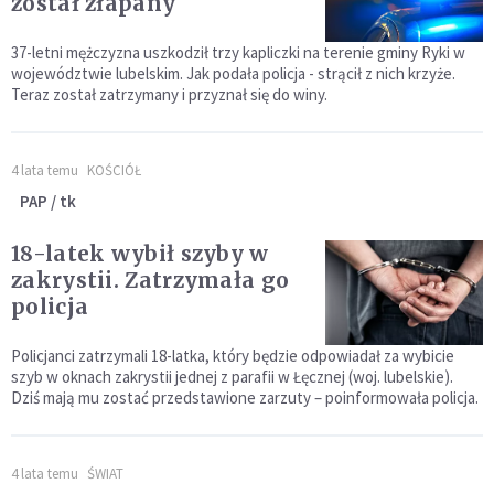
został złapany
37-letni mężczyzna uszkodził trzy kapliczki na terenie gminy Ryki w
województwie lubelskim. Jak podała policja - strącił z nich krzyże.
Teraz został zatrzymany i przyznał się do winy.
4 lata temu
KOŚCIÓŁ
PAP / tk
18-latek wybił szyby w
zakrystii. Zatrzymała go
policja
Policjanci zatrzymali 18-latka, który będzie odpowiadał za wybicie
szyb w oknach zakrystii jednej z parafii w Łęcznej (woj. lubelskie).
Dziś mają mu zostać przedstawione zarzuty – poinformowała policja.
4 lata temu
ŚWIAT