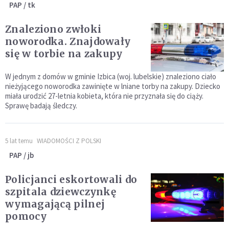
PAP / tk
Znaleziono zwłoki
noworodka. Znajdowały
się w torbie na zakupy
W jednym z domów w gminie Izbica (woj. lubelskie) znaleziono ciało
nieżyjącego noworodka zawinięte w lniane torby na zakupy. Dziecko
miała urodzić 27-letnia kobieta, która nie przyznała się do ciąży.
Sprawę badają śledczy.
5 lat temu
WIADOMOŚCI Z POLSKI
PAP / jb
Policjanci eskortowali do
szpitala dziewczynkę
wymagającą pilnej
pomocy