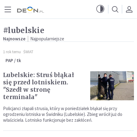
Przejdź do menu głównego
Przejdź do treści
#lubelskie
Najnowsze
Najpopularniejsze
1 rok temu
ŚWIAT
PAP / tk
Lubelskie: Struś błąkał
się przed lotniskiem.
"Szedł w stronę
terminala"
Policjanci złapali strusia, który w poniedziałek błąkał się przy
ogrodzeniu lotniska w Świdniku (Lubelskie). Zbieg wrócił już do
właściciela. Lotnisko funkcjonuje bez zakłóceń.