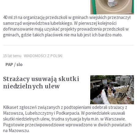
40 ml zł na organizację przedszkoli w gminach wiejskich przeznaczył
samorząd województwa lubelskiego. W pierwszej kolejności
dofinansowanie mają uzyskać projekty prowadzenia przedszkoli w
gminach, gdzie takich placówek nie ma lub jest ich bardzo mało.
15 lat temu
WIADOMOŚCI Z POLSKI
PAP / slo
Strażacy usuwają skutki
niedzielnych ulew
Kilkaset zgłoszeń związanych z podtopieniami odebrali strażacy z
Mazowsza, Lubelszczyzny i Podkarpacia. W poniedziałek usuwali
skutki niedzielnych ulew, trudna sytuacja była m.in. w Warszawie.
Pogotowie przeciwpowodziowe wprowadzono w dwóch powiatach
na Mazowszu.