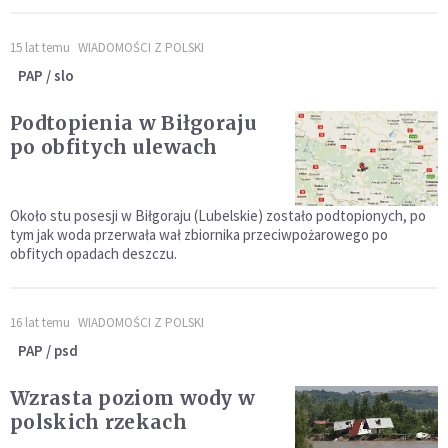
15 lat temu
WIADOMOŚCI Z POLSKI
PAP / slo
Podtopienia w Biłgoraju
po obfitych ulewach
Około stu posesji w Biłgoraju (Lubelskie) zostało podtopionych, po
tym jak woda przerwała wał zbiornika przeciwpożarowego po
obfitych opadach deszczu.
16 lat temu
WIADOMOŚCI Z POLSKI
PAP / psd
Wzrasta poziom wody w
polskich rzekach