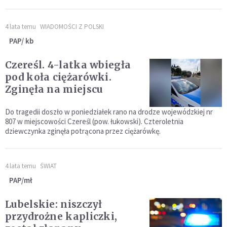
4 lata temu
WIADOMOŚCI Z POLSKI
PAP/ kb
Czereśl. 4-latka wbiegła
pod koła ciężarówki.
Zginęła na miejscu
Do tragedii doszło w poniedziałek rano na drodze wojewódzkiej nr
807 w miejscowości Czereśl (pow. łukowski). Czteroletnia
dziewczynka zginęła potrącona przez ciężarówkę.
4 lata temu
ŚWIAT
PAP/mł
Lubelskie: niszczył
przydrożne kapliczki,