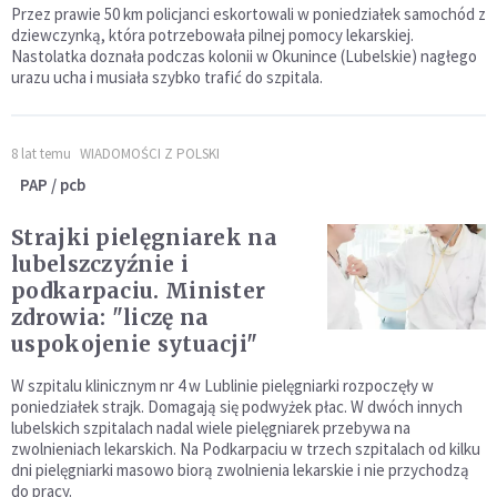
Przez prawie 50 km policjanci eskortowali w poniedziałek samochód z
dziewczynką, która potrzebowała pilnej pomocy lekarskiej.
Nastolatka doznała podczas kolonii w Okunince (Lubelskie) nagłego
urazu ucha i musiała szybko trafić do szpitala.
8 lat temu
WIADOMOŚCI Z POLSKI
PAP / pcb
Strajki pielęgniarek na
lubelszczyźnie i
podkarpaciu. Minister
zdrowia: "liczę na
uspokojenie sytuacji"
W szpitalu klinicznym nr 4 w Lublinie pielęgniarki rozpoczęły w
poniedziałek strajk. Domagają się podwyżek płac. W dwóch innych
lubelskich szpitalach nadal wiele pielęgniarek przebywa na
zwolnieniach lekarskich. Na Podkarpaciu w trzech szpitalach od kilku
dni pielęgniarki masowo biorą zwolnienia lekarskie i nie przychodzą
do pracy.