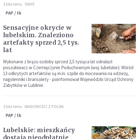
3 lata temu
ŚWIAT
PAP / tk
Sensacyjne okrycie w
lubelskim. Znaleziono
artefakty sprzed 2,5 tys.
lat
Wykonane z brązu ozdoby sprzed 2,5 tysiąca lat odnalazł
poszukiwacz w Czernięczynie Poduchownym (woj. lubelskie). Wśród
13 odkrytych artefaktów są m.in. szpile do mocowania na odzieży,
nagolenniki i bransolety - poinformował Wojewódzki Urząd Ochrony
Zabytków w Lublinie.
3 lata temu
WIADOMOŚCI Z POLSKI
PAP / tk
Lubelskie: mieszkańcy
dostają nieodpłatnie