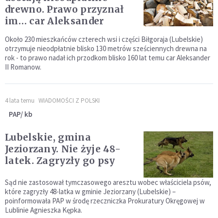
drewno. Prawo przyznał
im… car Aleksander
Około 230 mieszkańców czterech wsi i części Biłgoraja (Lubelskie)
otrzymuje nieodpłatnie blisko 130 metrów sześciennych drewna na
rok - to prawo nadał ich przodkom blisko 160 lat temu car Aleksander
II Romanow.
4 lata temu
WIADOMOŚCI Z POLSKI
PAP/ kb
Lubelskie, gmina
Jeziorzany. Nie żyje 48-
latek. Zagryzły go psy
Sąd nie zastosował tymczasowego aresztu wobec właściciela psów,
które zagryzły 48-latka w gminie Jeziorzany (Lubelskie) –
poinformowała PAP w środę rzeczniczka Prokuratury Okręgowej w
Lublinie Agnieszka Kępka.