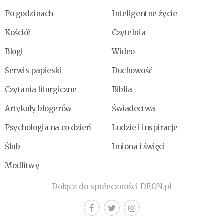
Po godzinach
Inteligentne życie
Kościół
Czytelnia
Blogi
Wideo
Serwis papieski
Duchowość
Czytania liturgiczne
Biblia
Artykuły blogerów
Świadectwa
Psychologia na co dzień
Ludzie i inspiracje
Ślub
Imiona i święci
Modlitwy
Dołącz do społeczności DEON.pl