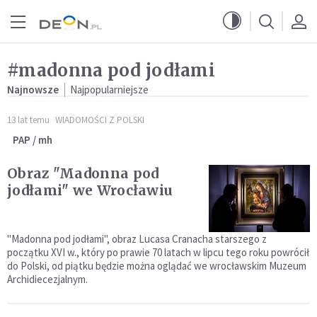
Przejdź do menu głównego
Przejdź do treści
#madonna pod jodłami
Najnowsze
Najpopularniejsze
13 lat temu
WIADOMOŚCI Z POLSKI
PAP / mh
Obraz "Madonna pod
jodłami" we Wrocławiu
"Madonna pod jodłami", obraz Lucasa Cranacha starszego z
początku XVI w., który po prawie 70 latach w lipcu tego roku powrócił
do Polski, od piątku będzie można oglądać we wrocławskim Muzeum
Archidiecezjalnym.