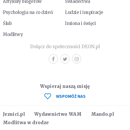
Artykuły blogerów
Świadectwa
Psychologia na co dzień
Ludzie i inspiracje
Ślub
Imiona i święci
Modlitwy
Dołącz do społeczności DEON.pl
Wspieraj naszą misję
WSPOMÓŻ NAS
Jezuici.pl
Wydawnictwo WAM
Mando.pl
Modlitwa w drodze