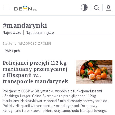
Przejdź do menu głównego
Przejdź do treści
#mandarynki
Najnowsze
Najpopularniejsze
7 lat temu
WIADOMOŚCI Z POLSKI
PAP / pch
Policjanci przejęli 112 kg
marihuany przemycanej
z Hiszpanii w...
transporcie mandarynek
Policjanci z CBŚP w Białymstoku wspólnie z funkcjonariuszami
Łódzkiego Urzędu Celno-Skarbowego przejęli ponad 112 kg
marihuany. Narkotyki warte ponad 3 mln zł zostały przemycone do
Polski z Hiszpanii w transporcie z mandarynkami. Do sprawy
zatrzymano i aresztowano kierowcę samochodu transportowego.