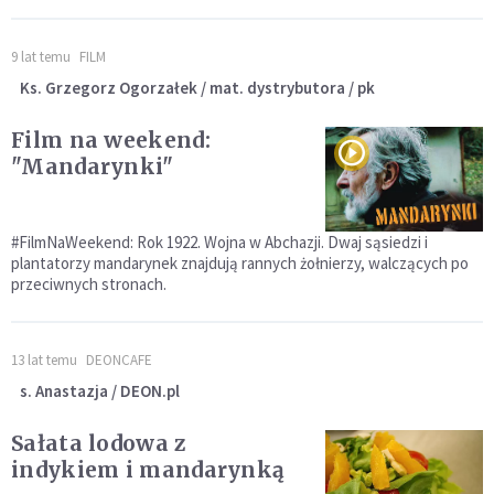
9 lat temu
FILM
Ks. Grzegorz Ogorzałek / mat. dystrybutora / pk
Film na weekend:
"Mandarynki"
#FilmNaWeekend: Rok 1922. Wojna w Abchazji. Dwaj sąsiedzi i
plantatorzy mandarynek znajdują rannych żołnierzy, walczących po
przeciwnych stronach.
13 lat temu
DEONCAFE
s. Anastazja / DEON.pl
Sałata lodowa z
indykiem i mandarynką