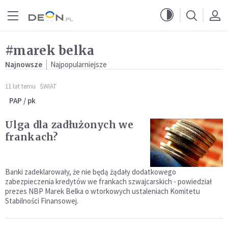
Przejdź do menu głównego
Przejdź do treści
#marek belka
Najnowsze
Najpopularniejsze
11 lat temu
ŚWIAT
PAP / pk
Ulga dla zadłużonych we
frankach?
Banki zadeklarowały, że nie będą żądały dodatkowego
zabezpieczenia kredytów we frankach szwajcarskich - powiedział
prezes NBP Marek Belka o wtorkowych ustaleniach Komitetu
Stabilności Finansowej.