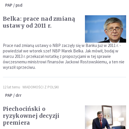
PAP / psd
Belka: prace nad zmianą
ustawy od 2011 r.
Prace nad zmianą ustawy o NBP zaczęły się w Banku już w 2011 r. -
powiedział we wtorek szef NBP Marek Belka. Jak mówił, bodaj w
marcu 2013 r. przekazał notatkę z propozycjami w tej sprawie
ówczesnemu ministrowi finansów Jackowi Rostowskiemu, a ten nie
wyraził sprzeciwu.
12 lat temu
WIADOMOŚCI Z POLSKI
PAP / drr
Piechociński o
ryzykownej decyzji
premiera