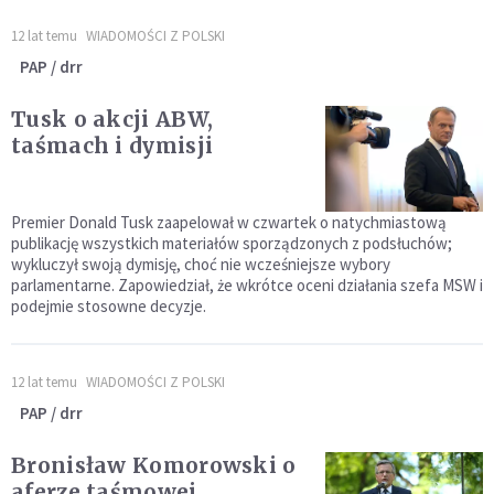
12 lat temu
WIADOMOŚCI Z POLSKI
PAP / drr
Tusk o akcji ABW,
taśmach i dymisji
Premier Donald Tusk zaapelował w czwartek o natychmiastową
publikację wszystkich materiałów sporządzonych z podsłuchów;
wykluczył swoją dymisję, choć nie wcześniejsze wybory
parlamentarne. Zapowiedział, że wkrótce oceni działania szefa MSW i
podejmie stosowne decyzje.
12 lat temu
WIADOMOŚCI Z POLSKI
PAP / drr
Bronisław Komorowski o
aferze taśmowej