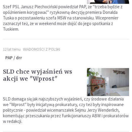
Szef PSL Janusz Piechociński powiedział PAP, że "trzeba będzie z
opóźnieniem korygować" ryzykowną decyzję premiera Donalda
Tuska o pozostawieniu szefa MSW na stanowisku. Wicepremier
zaznaczył też, że w weekend może dojść do jego spotkania z
Tuskiem.
12 lat temu
WIADOMOŚCI Z POLSKI
PAP / drr
SLD chce wyjaśnień ws
akcji we "Wprost"
SLD domaga się jak najszybszych wyjaśnień, czy środowe działania
we "Wprost" były inicjatywą prokuratury, czy też były inspirowane
politycznie - powiedział wicemarszałek Sejmu Jerzy Wenderlich,
komentując przeszukania przez funkcjonariuszy ABW i prokuratorów
w redakcji.