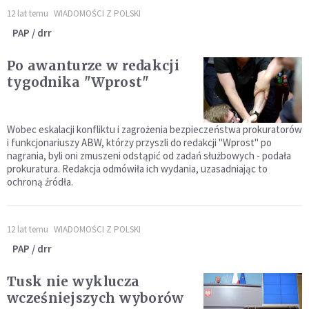
12 lat temu
WIADOMOŚCI Z POLSKI
PAP / drr
Po awanturze w redakcji
tygodnika "Wprost"
Wobec eskalacji konfliktu i zagrożenia bezpieczeństwa prokuratorów
i funkcjonariuszy ABW, którzy przyszli do redakcji "Wprost" po
nagrania, byli oni zmuszeni odstąpić od zadań służbowych - podała
prokuratura. Redakcja odmówiła ich wydania, uzasadniając to
ochroną źródła.
12 lat temu
WIADOMOŚCI Z POLSKI
PAP / drr
Tusk nie wyklucza
wcześniejszych wyborów