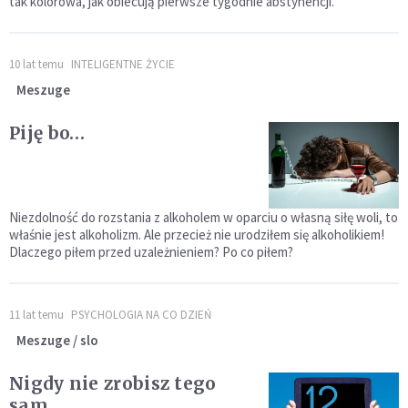
tak kolorowa, jak obiecują pierwsze tygodnie abstynencji.
10 lat temu
INTELIGENTNE ŻYCIE
Meszuge
Piję bo…
Niezdolność do rozstania z alkoholem w oparciu o własną siłę woli, to
właśnie jest alkoholizm. Ale przecież nie urodziłem się alkoholikiem!
Dlaczego piłem przed uzależnieniem? Po co piłem?
11 lat temu
PSYCHOLOGIA NA CO DZIEŃ
Meszuge / slo
Nigdy nie zrobisz tego
sam