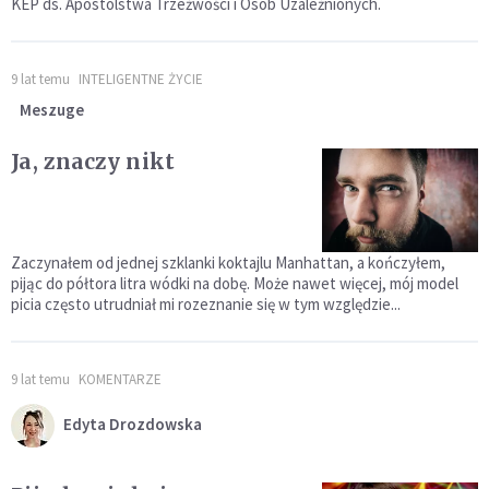
KEP ds. Apostolstwa Trzeźwości i Osób Uzależnionych.
9 lat temu
INTELIGENTNE ŻYCIE
Meszuge
Ja, znaczy nikt
Zaczynałem od jednej szklanki koktajlu Manhattan, a kończyłem,
pijąc do półtora litra wódki na dobę. Może nawet więcej, mój model
picia często utrudniał mi rozeznanie się w tym względzie...
9 lat temu
KOMENTARZE
Edyta Drozdowska