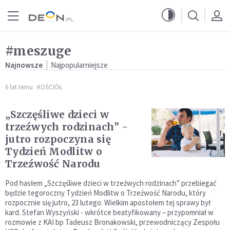
Przejdź do menu głównego
Przejdź do treści
#meszuge
Najnowsze
Najpopularniejsze
6 lat temu
KOŚCIÓŁ
„Szczęśliwe dzieci w
trzeźwych rodzinach” -
jutro rozpoczyna się
Tydzień Modlitw o
Trzeźwość Narodu
Pod hasłem „Szczęśliwe dzieci w trzeźwych rodzinach” przebiegać
będzie tegoroczny Tydzień Modlitw o Trzeźwość Narodu, który
rozpocznie się jutro, 23 lutego. Wielkim apostołem tej sprawy był
kard. Stefan Wyszyński - wkrótce beatyfikowany – przypomniał w
rozmowie z KAI bp Tadeusz Bronakowski, przewodniczący Zespołu