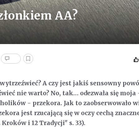
członkiem AA?
wytrzeźwieć? A czy jest jakiś sensowny powó
wieć nie warto? No, tak… odezwała się moja 
holików - przekora. Jak to zaobserwowało w
ekora jest rzucającą się w oczy cechą znaczne
Kroków i 12 Tradycji" s. 33).