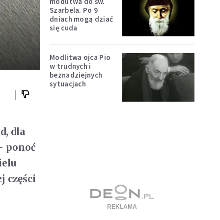
modlitwa do św.
Szarbela. Po 9
dniach mogą dziać
się cuda
Modlitwa ojca Pio
w trudnych i
beznadziejnych
sytuacjach
d, dla
- ponoć
ielu
j części