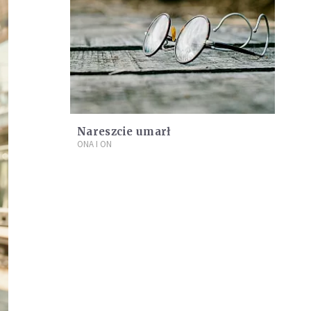
Nareszcie umarł
ONA I ON