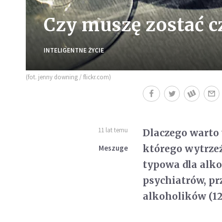
Czy muszę zostać 
INTELIGENTNE ŻYCIE
(fot. jenny downing / flickr.com)
11 lat temu
Dlaczego warto 
którego wytrzeź
Meszuge
typowa dla alko
psychiatrów, prz
alkoholików (12 