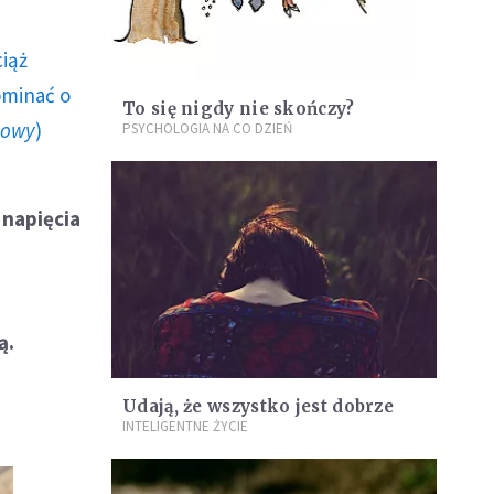
ciąż
ominać o
To się nigdy nie skończy?
howy
)
PSYCHOLOGIA NA CO DZIEŃ
 napięcia
ą.
Udają, że wszystko jest dobrze
INTELIGENTNE ŻYCIE