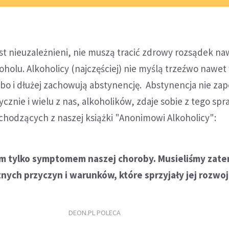
est nieuzależnieni, nie muszą tracić zdrowy rozsądek na
lkoholu. Alkoholicy (najczęściej) nie myślą trzeźwo nawet
albo i dłużej zachowują abstynencję. Abstynencja nie za
cznie i wielu z nas, alkoholików, zdaje sobie z tego spr
chodzących z naszej książki "Anonimowi Alkoholicy":
em tylko symptomem naszej choroby. Musieliśmy zat
otnych przyczyn i warunków, które sprzyjały jej rozwo
DEON.PL POLECA