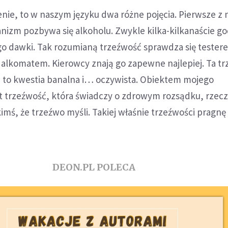
nie, to w naszym języku dwa różne pojęcia. Pierwsze z n
nizm pozbywa się alkoholu. Zwykle kilka-kilkanaście go
ego dawki. Tak rozumianą trzeźwość sprawdza się tester
alkomatem. Kierowcy znają go zapewne najlepiej. Ta t
, to kwestia banalna i… oczywista. Obiektem mojego
st trzeźwość, która świadczy o zdrowym rozsądku, rzec
ś, że trzeźwo myśli. Takiej właśnie trzeźwości pragnę 
DEON.PL POLECA