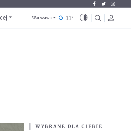
11
°
cej
Warszawa
WYBRANE DLA CIEBIE