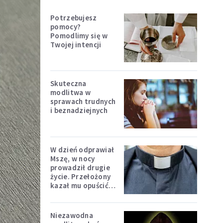
Potrzebujesz
pomocy?
Pomodlimy się w
Twojej intencji
Skuteczna
modlitwa w
sprawach trudnych
i beznadziejnych
W dzień odprawiał
Mszę, w nocy
prowadził drugie
życie. Przełożony
kazał mu opuścić
zakon
Niezawodna