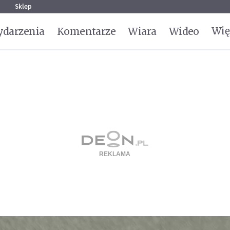
g
Sklep
Wię
darzenia
Komentarze
Wiara
Wideo