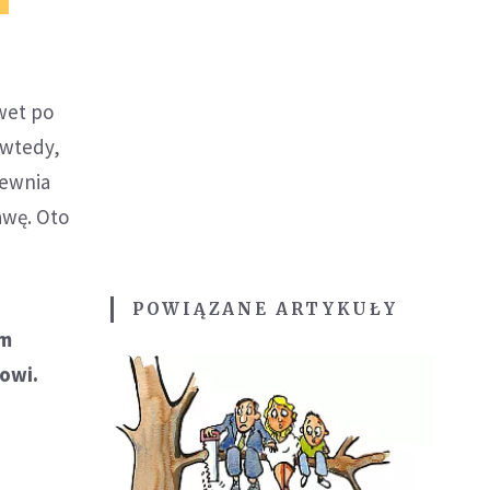
wet po
 wtedy,
pewnia
awę. Oto
POWIĄZANE ARTYKUŁY
em
jowi.