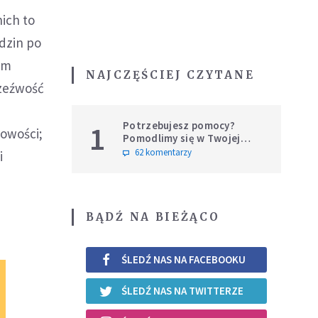
ich to
dzin po
em
NAJCZĘŚCIEJ CZYTANE
rzeźwość
Potrzebujesz pomocy?
1
zowości;
Pomodlimy się w Twojej
intencji
62 komentarzy
i
BĄDŹ NA BIEŻĄCO
ŚLEDŹ NAS NA FACEBOOKU
ŚLEDŹ NAS NA TWITTERZE