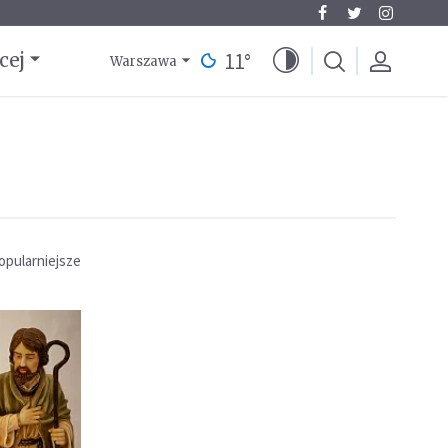
11
°
cej
Warszawa
opularniejsze