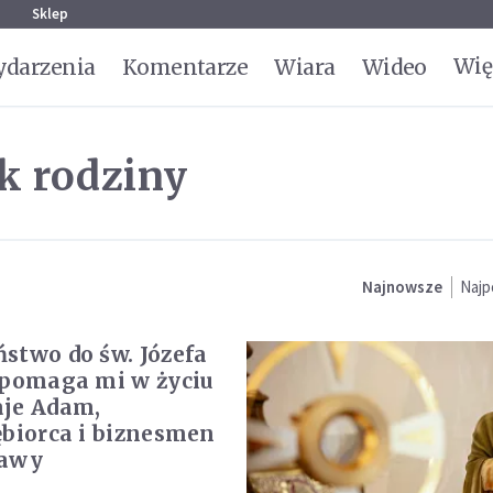
g
Sklep
Wię
darzenia
Komentarze
Wiara
Wideo
k rodziny
Najnowsze
Najp
stwo do św. Józefa
 pomaga mi w życiu
je Adam,
ębiorca i biznesmen
zawy