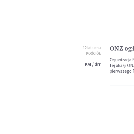
ONZ ogł
12 lat temu
KOŚCIÓŁ
Organizacja 
KAI / drr
tej okazji O
pierwszego 