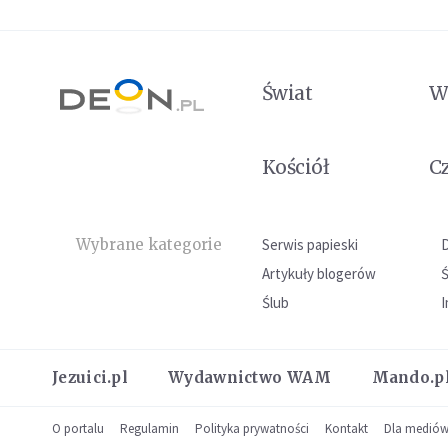
Świat
W
Kościół
C
Wybrane kategorie
Serwis papieski
Artykuły blogerów
Ślub
I
Jezuici.pl
Wydawnictwo WAM
Mando.p
O portalu
Regulamin
Polityka prywatności
Kontakt
Dla medió