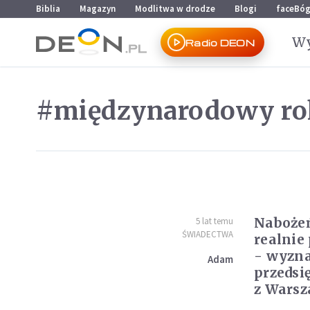
Przejdź do menu głównego
Przejdź do treści
Biblia
Magazyn
Modlitwa w drodze
Blogi
faceBó
Wy
Radio DEON
#międzynarodowy ro
Nabożeń
5 lat temu
ŚWIADECTWA
realnie
- wyzna
Adam
przedsi
z Wars