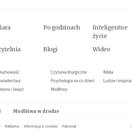
iara
Po godzinach
Inteligentne
życie
zytelnia
Blogi
Wideo
Duchowość
Czytania liturgiczne
Biblia
Świadectwa
Psychologia na co dzień
Ludzie i inspira
miona i święci
Modlitwy
l
Modlitwa w drodze
w
Reklama
Informacje o cookies
Patronat