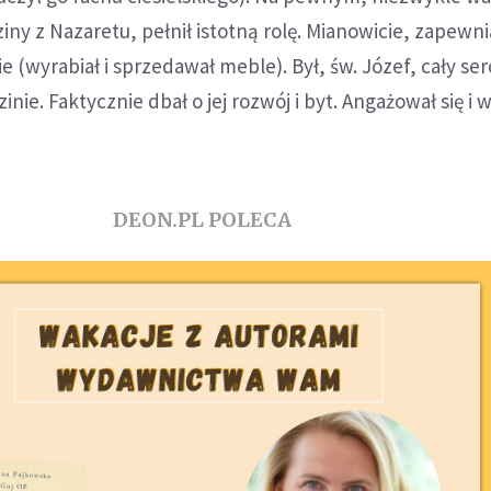
ny z Nazaretu, pełnił istotną rolę. Mianowicie, zapewnia
e (wyrabiał i sprzedawał meble). Był, św. Józef, cały se
nie. Faktycznie dbał o jej rozwój i byt. Angażował się i 
DEON.PL POLECA