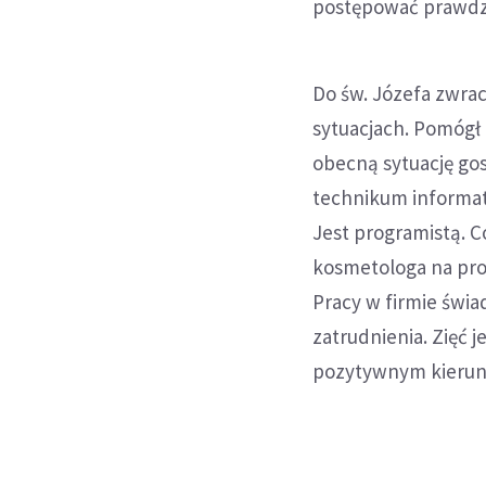
postępować prawdzi
Do św. Józefa zwra
sytuacjach. Pomógł 
obecną sytuację go
technikum informaty
Jest programistą. C
kosmetologa na pro
Pracy w firmie świ
zatrudnienia. Zięć j
pozytywnym kierun