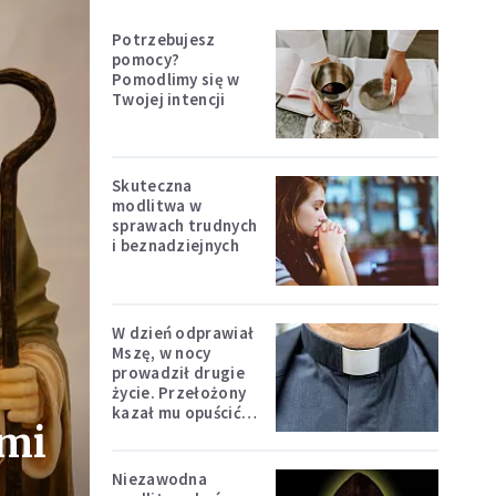
Potrzebujesz
pomocy?
Pomodlimy się w
Twojej intencji
Skuteczna
modlitwa w
sprawach trudnych
i beznadziejnych
W dzień odprawiał
Mszę, w nocy
prowadził drugie
życie. Przełożony
kazał mu opuścić
 mi
zakon
Niezawodna