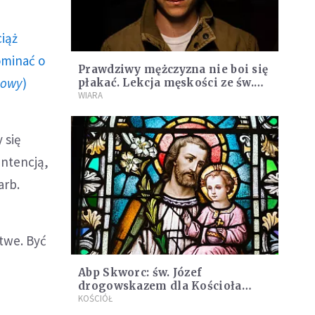
ciąż
ominać o
Prawdziwy mężczyzna nie boi się
howy
)
płakać. Lekcja męskości ze św.
Józefem
WIARA
 się
intencją,
arb.
atwe. Być
Abp Skworc: św. Józef
drogowskazem dla Kościoła
dzisiaj
KOŚCIÓŁ