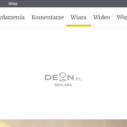
g
Sklep
Wię
darzenia
Komentarze
Wiara
Wideo