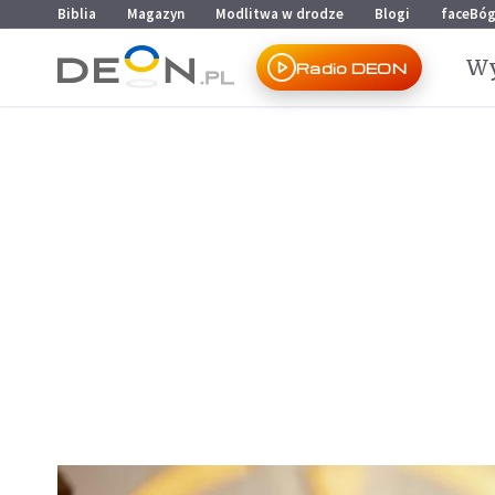
Przejdź do menu głównego
Przejdź do treści
Biblia
Magazyn
Modlitwa w drodze
Blogi
faceBó
Wy
Radio DEON