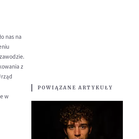
ło nas na
eniu
 zawodzie.
ikowania z
Urząd
POWIĄZANE ARTYKUŁY
ie w