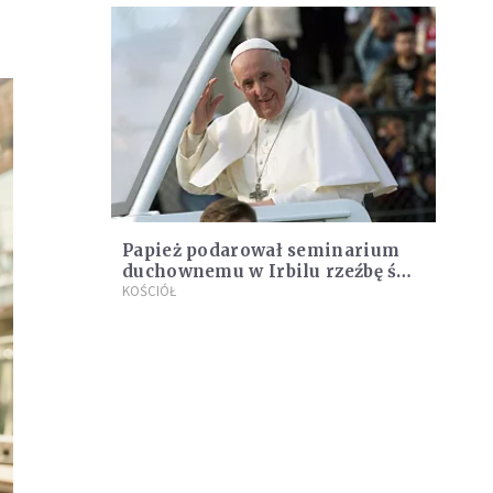
Papież podarował seminarium
duchownemu w Irbilu rzeźbę św.
Józefa. "Każdy powinien marzyć
KOŚCIÓŁ
jak młodzi"