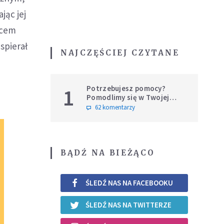
jąc jej
rcem
wspierał
NAJCZĘŚCIEJ CZYTANE
Potrzebujesz pomocy?
1
Pomodlimy się w Twojej
intencji
62 komentarzy
BĄDŹ NA BIEŻĄCO
ŚLEDŹ NAS NA FACEBOOKU
ŚLEDŹ NAS NA TWITTERZE