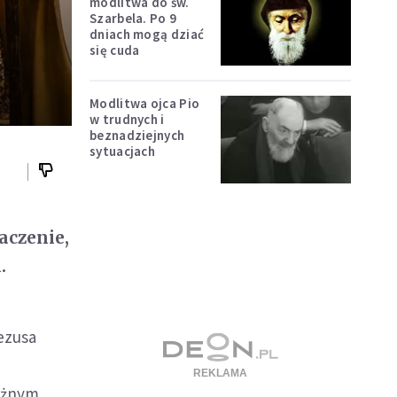
modlitwa do św.
Szarbela. Po 9
dniach mogą dziać
się cuda
Modlitwa ojca Pio
w trudnych i
beznadziejnych
sytuacjach
aczenie,
.
Jezusa
ażnym,