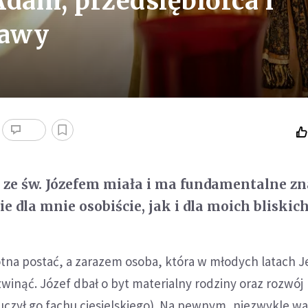
Adam, przedsiębiorca i
zawy
a ze św. Józefem miała i ma fundamentalne zn
 dla mnie osobiście, jak i dla moich bliskich
totna postać, a zarazem osoba, która w młodych latach 
zwinąć. Józef dbał o byt materialny rodziny oraz rozwój
czył go fachu ciesielskiego). Na pewnym, niezwykle w