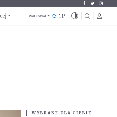
11
°
cej
Warszawa
WYBRANE DLA CIEBIE