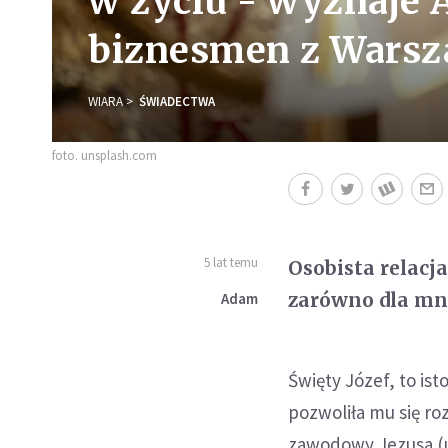
w życiu - wyznaje 
biznesmen z Wars
WIARA
ŚWIADECTWA
foto. unsplash.com
5 lat temu
Osobista relacj
zarówno dla mnie
Adam
Święty Józef, to is
pozwoliła mu się ro
zawodowy Jezusa (u