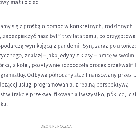
wy mąż i ojciec.
camy się z prośbą o pomoc w konkretnych, rodzinnych
„zabezpieczyć nasz byt” trzy lata temu, co przygotowa
spodarczą wynikającą z pandemii. Syn, zaraz po ukończ
cznego, znalazł – jako jedyny z klasy – pracę w swoim
órka, z kolei, pozytywnie rozpoczęła proces przekwalif
gramistkę. Odbywa półroczny staż finansowany przez 
adczącej usługi programowania, z realną perspektywą
est w trakcie przekwalifikowania i wszystko, póki co, idz
ku.
DEON.PL POLECA