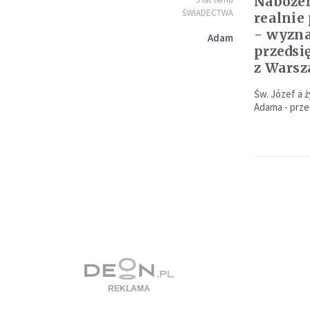
Nabożeń
ŚWIADECTWA
realnie
- wyzna
Adam
przedsi
z Wars
Św. Józef a 
Adama - prze