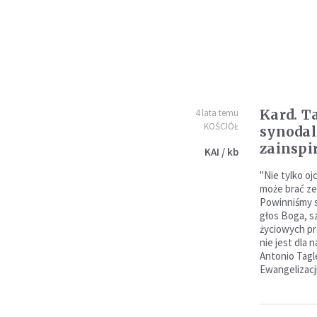
Kard. T
4 lata temu
KOŚCIÓŁ
synodal
zainspi
KAI / kb
"Nie tylko o
może brać ze
Powinniśmy s
głos Boga, s
życiowych pr
nie jest dla 
Antonio Tagl
Ewangelizacj