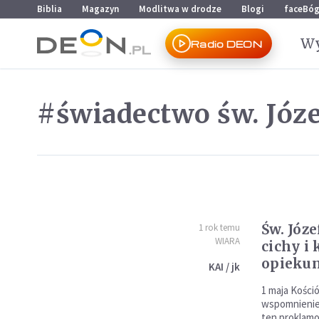
Przejdź do menu głównego
Przejdź do treści
Biblia
Magazyn
Modlitwa w drodze
Blogi
faceBó
Wy
Radio DEON
#świadectwo św. Józe
Św. Józef rzemieślnik –
1 rok temu
WIARA
cichy i
opiekun
KAI / jk
1 maja Kośció
wspomnienie 
ten proklamo