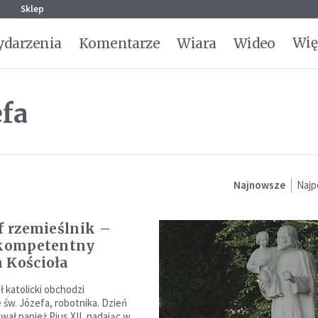
g
Sklep
Wię
darzenia
Komentarze
Wiara
Wideo
fa
Najnowsze
Najp
 kompetentny
 Kościoła
ł katolicki obchodzi
św. Józefa, robotnika. Dzień
wał papież Pius XII, nadając w