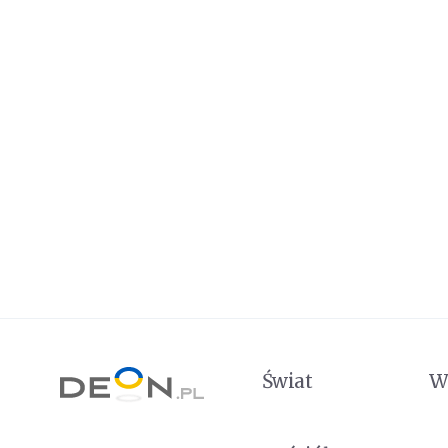
Świat
W