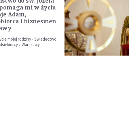
stwo do św. Józefa
 pomaga mi w życiu
je Adam,
ębiorca i biznesmen
zawy
życie mojej rodziny - Świadectwo
dsiębiorcy z Warszawy