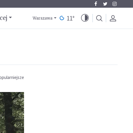
11
°
cej
Warszawa
opularniejsze