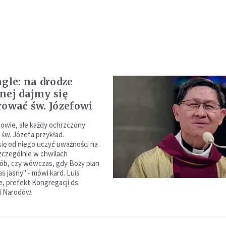
agle: na drodze
nej dajmy się
rować św. Józefowi
jcowie, ale każdy ochrzczony
 św. Józefa przykład.
ię od niego uczyć uważności na
zczególnie w chwilach
ób, czy wówczas, gdy Boży plan
nas jasny" - mówi kard. Luis
e, prefekt Kongregacji ds.
i Narodów.