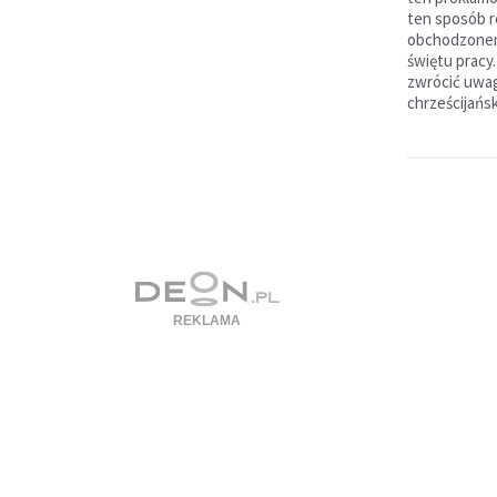
ten sposób r
obchodzonemu
świętu pracy
zwrócić uwag
chrześcijańsk