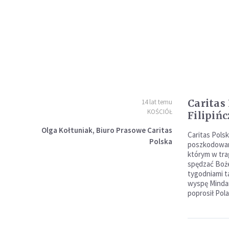
Caritas
14 lat temu
KOŚCIÓŁ
Filipiń
Olga Kołtuniak, Biuro Prasowe Caritas
Caritas Pols
Polska
poszkodowany
którym w tra
spędzać Boż
tygodniami ta
wyspę Minda
poprosił Pol