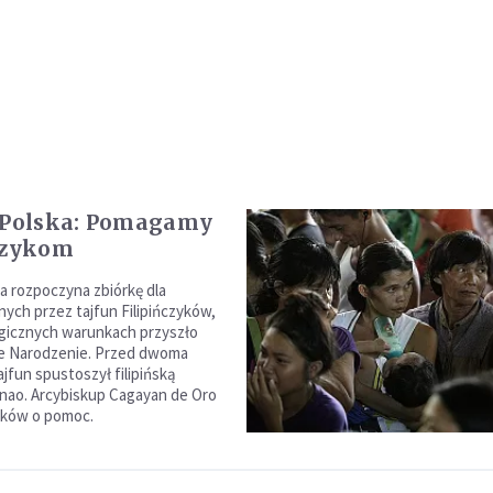
 Polska: Pomagamy
czykom
ka rozpoczyna zbiórkę dla
ch przez tajfun Filipińczyków,
gicznych warunkach przyszło
e Narodzenie. Przed dwoma
jfun spustoszył filipińską
nao. Arcybiskup Cagayan de Oro
aków o pomoc.