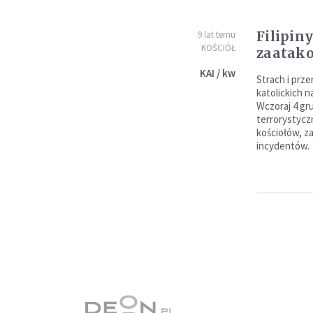
Filipiny
9 lat temu
KOŚCIÓŁ
zaatako
KAI / kw
Strach i prz
katolickich n
Wczoraj 4 gr
terrorystyc
kościołów, z
incydentów.