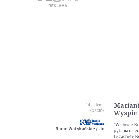
Marian
14 lat temu
KOŚCIÓŁ
Wyspie 
"W słowie B
Radio Watykańskie / slo
pytania o sen
tę zachętę B