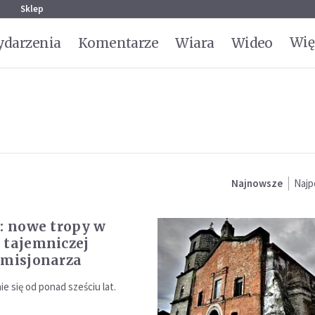
g
Sklep
Wię
darzenia
Komentarze
Wiara
Wideo
Najnowsze
Najp
y: nowe tropy w
 tajemniczej
 misjonarza
e się od ponad sześciu lat.