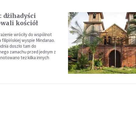
: dżihadyści
wali kościół
erażenie wróciły do wspólnot
a filipińskiej wyspie Mindanao.
udnia doszło tam do
znego zamachu przed jednym z
anotowano też kilka innych