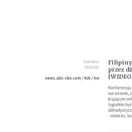
Filipin
9 lat temu
KOŚCIÓŁ
przez d
[WIDEO
news.abs-cbn.com / KAI / kw
Konferencja 
we wtorek, ż
krążącym onl
tygodniu był
dżihadystycz
- mówi ks. S