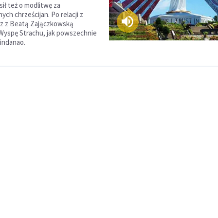
ił też o modlitwę za
ch chrześcijan. Po relacji z
az z Beatą Zajączkowską
Wyspę Strachu, jak powszechnie
indanao.