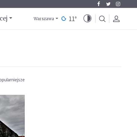
11
°
cej
Warszawa
opularniejsze