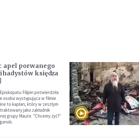
y: apel porwanego
żihadystów księdza
]
Episkopatu Filipin potwierdziła
e osoba występująca w filmie
ine to kapłan, który w zeszłym
 traktowany jako zakładnik
nej grupy Maute. "Chcemy żyć!"
uganob.