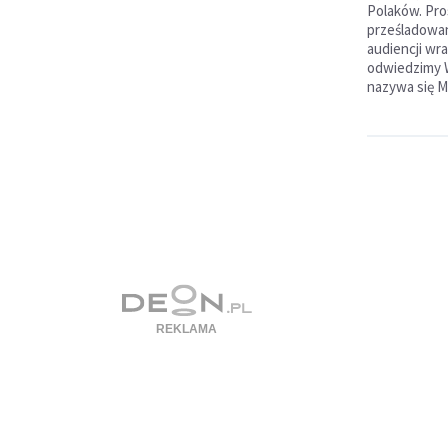
Polaków. Pros
prześladowany
audiencji wr
odwiedzimy 
nazywa się M