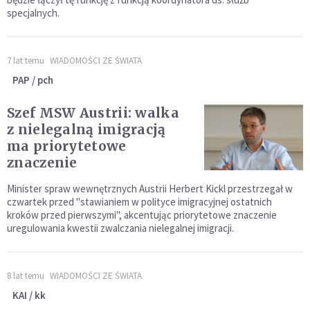
specjalnych.
7 lat temu
WIADOMOŚCI ZE ŚWIATA
PAP / pch
Szef MSW Austrii: walka
z nielegalną imigracją
ma priorytetowe
znaczenie
Minister spraw wewnętrznych Austrii Herbert Kickl przestrzegał w
czwartek przed "stawianiem w polityce imigracyjnej ostatnich
kroków przed pierwszymi", akcentując priorytetowe znaczenie
uregulowania kwestii zwalczania nielegalnej imigracji.
8 lat temu
WIADOMOŚCI ZE ŚWIATA
KAI / kk