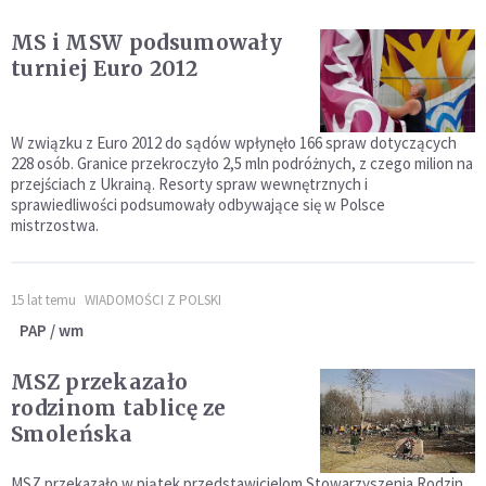
MS i MSW podsumowały
turniej Euro 2012
W związku z Euro 2012 do sądów wpłynęło 166 spraw dotyczących
228 osób. Granice przekroczyło 2,5 mln podróżnych, z czego milion na
przejściach z Ukrainą. Resorty spraw wewnętrznych i
sprawiedliwości podsumowały odbywające się w Polsce
mistrzostwa.
15 lat temu
WIADOMOŚCI Z POLSKI
PAP / wm
MSZ przekazało
rodzinom tablicę ze
Smoleńska
MSZ przekazało w piątek przedstawicielom Stowarzyszenia Rodzin