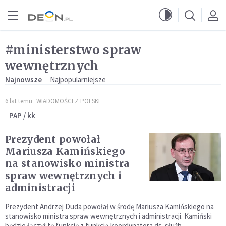
Przejdź do menu głównego
Przejdź do treści
#ministerstwo spraw
wewnętrznych
Najnowsze
Najpopularniejsze
6 lat temu
WIADOMOŚCI Z POLSKI
PAP / kk
Prezydent powołał
Mariusza Kamińskiego
na stanowisko ministra
spraw wewnętrznych i
administracji
Prezydent Andrzej Duda powołał w środę Mariusza Kamińskiego na
stanowisko ministra spraw wewnętrznych i administracji. Kamiński
będzie łączył tę funkcję z funkcją koordynatora ds. służb