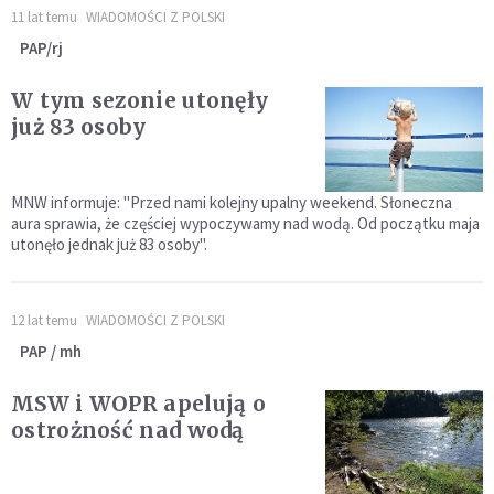
11 lat temu
WIADOMOŚCI Z POLSKI
PAP/rj
W tym sezonie utonęły
już 83 osoby
MNW informuje: "Przed nami kolejny upalny weekend. Słoneczna
aura sprawia, że częściej wypoczywamy nad wodą. Od początku maja
utonęło jednak już 83 osoby".
12 lat temu
WIADOMOŚCI Z POLSKI
PAP / mh
MSW i WOPR apelują o
ostrożność nad wodą