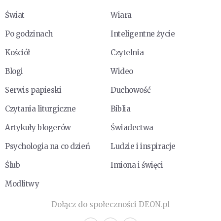
Świat
Wiara
Po godzinach
Inteligentne życie
Kościół
Czytelnia
Blogi
Wideo
Serwis papieski
Duchowość
Czytania liturgiczne
Biblia
Artykuły blogerów
Świadectwa
Psychologia na co dzień
Ludzie i inspiracje
Ślub
Imiona i święci
Modlitwy
Dołącz do społeczności DEON.pl