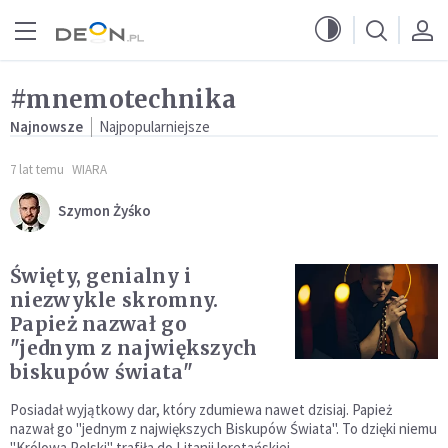
Przejdź do menu głównego
Przejdź do treści
#mnemotechnika
Najnowsze
Najpopularniejsze
7 lat temu
WIARA
Szymon Żyśko
Święty, genialny i
niezwykle skromny.
Papież nazwał go
"jednym z największych
biskupów świata"
Posiadał wyjątkowy dar, który zdumiewa nawet dzisiaj. Papież
nazwał go "jednym z największych Biskupów Świata". To dzięki niemu
"Królowa Polski" trafiła do Litanii loretańskiej.