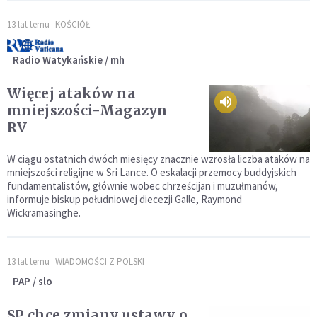
13 lat temu
KOŚCIÓŁ
Radio Watykańskie / mh
Więcej ataków na
mniejszości-Magazyn
RV
W ciągu ostatnich dwóch miesięcy znacznie wzrosła liczba ataków na
mniejszości religijne w Sri Lance. O eskalacji przemocy buddyjskich
fundamentalistów, głównie wobec chrześcijan i muzułmanów,
informuje biskup południowej diecezji Galle, Raymond
Wickramasinghe.
13 lat temu
WIADOMOŚCI Z POLSKI
PAP / slo
SP chce zmiany ustawy o