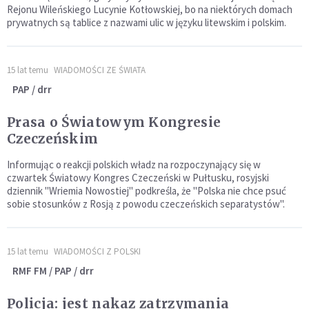
Rejonu Wileńskiego Lucynie Kotłowskiej, bo na niektórych domach
prywatnych są tablice z nazwami ulic w języku litewskim i polskim.
15 lat temu
WIADOMOŚCI ZE ŚWIATA
PAP / drr
Prasa o Światowym Kongresie
Czeczeńskim
Informując o reakcji polskich władz na rozpoczynający się w
czwartek Światowy Kongres Czeczeński w Pułtusku, rosyjski
dziennik "Wriemia Nowostiej" podkreśla, że "Polska nie chce psuć
sobie stosunków z Rosją z powodu czeczeńskich separatystów".
15 lat temu
WIADOMOŚCI Z POLSKI
RMF FM / PAP / drr
Policja: jest nakaz zatrzymania