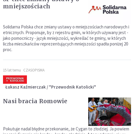
mniejszościach
Solidarna Polska chce zmiany ustawy o mniejszościach narodowych i
etnicznych. Proponuje, by z rejestru gmin, w których używany jest -
jako pomocniczy - język mniejszości, wykreślać te gminy, w których
liczba mieszkańców reprezentujących mniejszości spadła poniżej 20
proc.
15 lat temu
CZASOPISMA
Łukasz Kaźmierczak / "Przewodnik Katolicki"
Nasi bracia Romowie
Pokutuje nadal błędne przekonanie, że Cygan to złodziej. Ja powiem