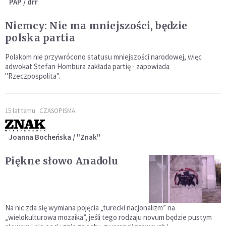
PAP / drr
Niemcy: Nie ma mniejszości, będzie
polska partia
Polakom nie przywrócono statusu mniejszości narodowej, więc
adwokat Stefan Hombura zakłada partię - zapowiada
"Rzeczpospolita".
15 lat temu
CZASOPISMA
Joanna Bocheńska / "Znak"
Piękne słowo Anadolu
Na nic zda się wymiana pojęcia „turecki nacjonalizm” na
„wielokulturowa mozaika”, jeśli tego rodzaju novum będzie pustym