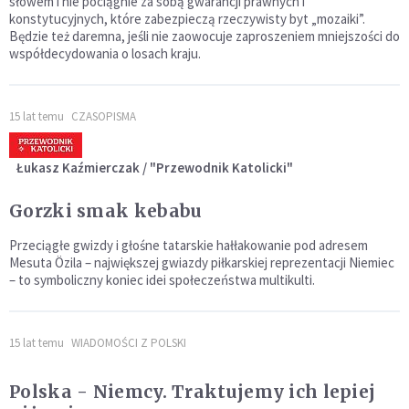
słowem i nie pociągnie za sobą gwarancji prawnych i
konstytucyjnych, które zabezpieczą rzeczywisty byt „mozaiki”.
Będzie też daremna, jeśli nie zaowocuje zaproszeniem mniejszości do
współdecydowania o losach kraju.
15 lat temu
CZASOPISMA
Łukasz Kaźmierczak / "Przewodnik Katolicki"
Gorzki smak kebabu
Przeciągłe gwizdy i głośne tatarskie hałłakowanie pod adresem
Mesuta Özila – największej gwiazdy piłkarskiej reprezentacji Niemiec
– to symboliczny koniec idei społeczeństwa multikulti.
15 lat temu
WIADOMOŚCI Z POLSKI
Polska - Niemcy. Traktujemy ich lepiej