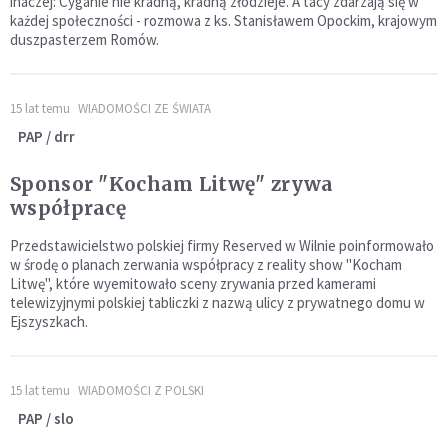
inaczej: Cyganie nie kradną, kradną złodzieje. A tacy zdarzają się w
każdej społeczności - rozmowa z ks. Stanisławem Opockim, krajowym
duszpasterzem Romów.
15 lat temu
WIADOMOŚCI ZE ŚWIATA
PAP / drr
Sponsor "Kocham Litwę" zrywa
współpracę
Przedstawicielstwo polskiej firmy Reserved w Wilnie poinformowało
w środę o planach zerwania współpracy z reality show "Kocham
Litwę", które wyemitowało sceny zrywania przed kamerami
telewizyjnymi polskiej tabliczki z nazwą ulicy z prywatnego domu w
Ejszyszkach.
15 lat temu
WIADOMOŚCI Z POLSKI
PAP / slo