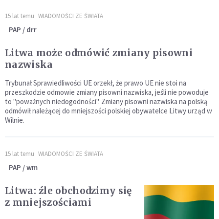
15 lat temu
WIADOMOŚCI ZE ŚWIATA
PAP / drr
Litwa może odmówić zmiany pisowni
nazwiska
Trybunał Sprawiedliwości UE orzekł, że prawo UE nie stoi na
przeszkodzie odmowie zmiany pisowni nazwiska, jeśli nie powoduje
to "poważnych niedogodności". Zmiany pisowni nazwiska na polską
odmówił należącej do mniejszości polskiej obywatelce Litwy urząd w
Wilnie.
15 lat temu
WIADOMOŚCI ZE ŚWIATA
PAP / wm
Litwa: źle obchodzimy się
z mniejszościami