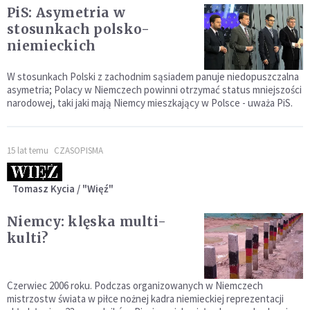
PiS: Asymetria w
stosunkach polsko-
niemieckich
W stosunkach Polski z zachodnim sąsiadem panuje niedopuszczalna
asymetria; Polacy w Niemczech powinni otrzymać status mniejszości
narodowej, taki jaki mają Niemcy mieszkający w Polsce - uważa PiS.
15 lat temu
CZASOPISMA
Tomasz Kycia / "Więź"
Niemcy: klęska multi-
kulti?
Czerwiec 2006 roku. Podczas organizowanych w Niemczech
mistrzostw świata w piłce nożnej kadra niemieckiej reprezentacji