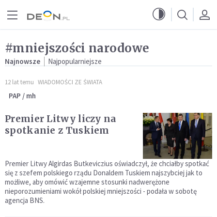
Przejdź do menu głównego
Przejdź do treści
#mniejszości narodowe
Najnowsze
Najpopularniejsze
12 lat temu
WIADOMOŚCI ZE ŚWIATA
PAP / mh
Premier Litwy liczy na
spotkanie z Tuskiem
Premier Litwy Algirdas Butkeviczius oświadczył, że chciałby spotkać
się z szefem polskiego rządu Donaldem Tuskiem najszybciej jak to
możliwe, aby omówić wzajemne stosunki nadwerężone
nieporozumieniami wokół polskiej mniejszości - podała w sobotę
agencja BNS.