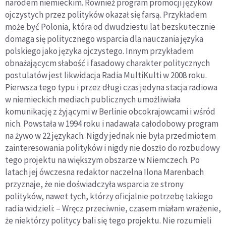
narodem niemieckim. Również program promocji języków
ojczystych przez polityków okazał się farsą. Przykładem
może być Polonia, która od dwudziestu lat bezskutecznie
domaga się politycznego wsparcia dla nauczania języka
polskiego jako języka ojczystego. Innym przykładem
obnażającycm słabość i fasadowy charakter politycznych
postulatów jest likwidacja Radia MultiKulti w 2008 roku.
Pierwsza tego typu i przez długi czas jedyna stacja radiowa
w niemieckich mediach publicznych umożliwiała
komunikację z żyjącymi w Berlinie obcokrajowcami i wśród
nich. Powstała w 1994 roku i nadawała całodobowy program
na żywo w 22 językach. Nigdy jednak nie była przedmiotem
zainteresowania polityków i nigdy nie doszło do rozbudowy
tego projektu na większym obszarze w Niemczech. Po
latach jej ówczesna redaktor naczelna Ilona Marenbach
przyznaje, że nie doświadczyła wsparcia ze strony
polityków, nawet tych, którzy oficjalnie potrzebę takiego
radia widzieli: – Wręcz przeciwnie, czasem miałam wrażenie,
że niektórzy politycy bali się tego projektu. Nie rozumieli