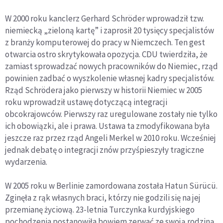
W 2000 roku kanclerz Gerhard Schröder wprowadził tzw.
niemiecką „zieloną kartę” i zaprosił 20 tysięcy specjalistów
z branży komputerowej do pracy w Niemczech. Ten gest
otwarcia ostro skrytykowała opozycja. CDU twierdziła, że
zamiast sprowadzać nowych pracowników do Niemiec, rząd
powinien zadbać o wyszkolenie własnej kadry specjalistów.
Rząd Schrödera jako pierwszy w historii Niemiec w 2005
roku wprowadził ustawę dotyczącą integracji
obcokrajowców. Pierwszy raz uregulowane zostały nie tylko
ich obowiązki, ale i prawa. Ustawa ta zmodyfikowana była
jeszcze raz przez rząd Angeli Merkel w 2010 roku. Wcześniej
jednak debatę o integracji znów przyśpieszyły tragiczne
wydarzenia.
W 2005 roku w Berlinie zamordowana została Hatun Sürücü.
Zginęła z rąk własnych braci, którzy nie godzili się na jej
przemianę życiową. 23-letnia Turczynka kurdyjskiego
pochodzenia postanowiła bowiem zerwać ze swoją rodziną,