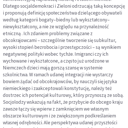
Dlatego socjaldemokraci i Zieloni odrzucają taką koncepcję
i proponują definicję społeczeństwa dzielącego obywateli
według kategorii bogaty–biedny lub wykształcony–
niewykształcony, a nie ze względu na przynależność
etniczną . Ich zdaniem problemy związane z
obcokrajowcami – szczególnie tworzenie się subkultur,
wysoki stopień bezrobocia i przestępczości – są wynikiem
negatywnej polityki wobec tychże. Imigranci czy ich
wychowane i wykształcone, a często już urodzone w
Niemczech dzieci mają gorszą szansę w systemie
szkolnictwa. W ramach udanej integracji nie wystarczy
bowiem żądać od obcokrajowców, by nauczyli się języka
niemieckiego i zaakceptowali konstytucję, należy też
dostrzec ich potencjał kulturowy, który przynoszą ze sobą.
Socjolodzy wskazują na fakt, że przybycie do obcego kraju
zawsze łączy się wpierw z zamknięciem we własnym
obszarze kulturowym i ze zwiększonym podkreślaniem
własnej odrębności. Ale perspektywa udanej przyszłości