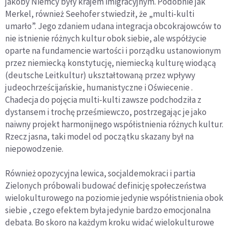
jakoby Niemcy były krajem imigracyjnym. Podobnie jak
Merkel, również Seehofer stwiedził, że „multi-kulti
umarło”. Jego zdaniem udana integracja obcokrajowców to
nie istnienie różnych kultur obok siebie, ale współżycie
oparte na fundamencie wartości i porządku ustanowionym
przez niemiecką konstytucję, niemiecką kulturę wiodącą
(deutsche Leitkultur) ukształtowaną przez wpływy
judeochrześcijańskie, humanistyczne i Oświecenie .
Chadecja do pojęcia multi-kulti zawsze podchodziła z
dystansem i trochę prześmiewczo, postrzegając je jako
naiwny projekt harmonijnego współistnienia różnych kultur.
Rzecz jasna, taki model od początku skazany był na
niepowodzenie.
Również opozycyjna lewica, socjaldemokraci i partia
Zielonych próbowali budować definicję społeczeństwa
wielokulturowego na poziomie jedynie współistnienia obok
siebie , czego efektem była jedynie bardzo emocjonalna
debata. Bo skoro na każdym kroku widać wielokulturowe