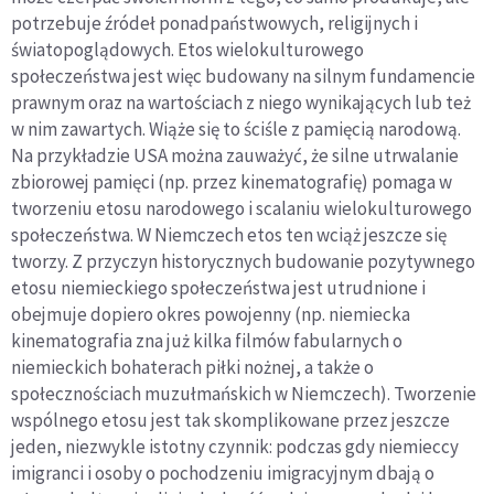
potrzebuje źródeł ponadpaństwowych, religijnych i
światopoglądowych. Etos wielokulturowego
społeczeństwa jest więc budowany na silnym fundamencie
prawnym oraz na wartościach z niego wynikających lub też
w nim zawartych. Wiąże się to ściśle z pamięcią narodową.
Na przykładzie USA można zauważyć, że silne utrwalanie
zbiorowej pamięci (np. przez kinematografię) pomaga w
tworzeniu etosu narodowego i scalaniu wielokulturowego
społeczeństwa. W Niemczech etos ten wciąż jeszcze się
tworzy. Z przyczyn historycznych budowanie pozytywnego
etosu niemieckiego społeczeństwa jest utrudnione i
obejmuje dopiero okres powojenny (np. niemiecka
kinematografia zna już kilka filmów fabularnych o
niemieckich bohaterach piłki nożnej, a także o
społecznościach muzułmańskich w Niemczech). Tworzenie
wspólnego etosu jest tak skomplikowane przez jeszcze
jeden, niezwykle istotny czynnik: podczas gdy niemieccy
imigranci i osoby o pochodzeniu imigracyjnym dbają o