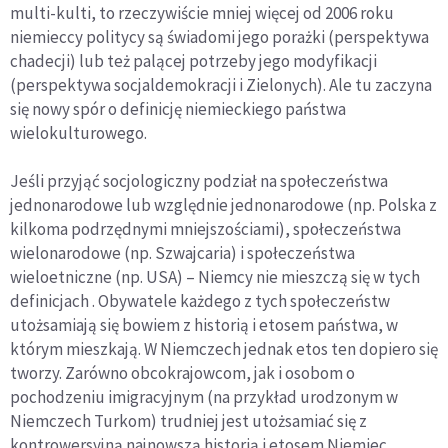
multi-kulti, to rzeczywiście mniej więcej od 2006 roku
niemieccy politycy są świadomi jego porażki (perspektywa
chadecji) lub też palącej potrzeby jego modyfikacji
(perspektywa socjaldemokracji i Zielonych). Ale tu zaczyna
się nowy spór o definicję niemieckiego państwa
wielokulturowego.
Jeśli przyjąć socjologiczny podział na społeczeństwa
jednonarodowe lub względnie jednonarodowe (np. Polska z
kilkoma podrzędnymi mniejszościami), społeczeństwa
wielonarodowe (np. Szwajcaria) i społeczeństwa
wieloetniczne (np. USA) – Niemcy nie mieszczą się w tych
definicjach . Obywatele każdego z tych społeczeństw
utożsamiają się bowiem z historią i etosem państwa, w
którym mieszkają. W Niemczech jednak etos ten dopiero się
tworzy. Zarówno obcokrajowcom, jak i osobom o
pochodzeniu imigracyjnym (na przykład urodzonym w
Niemczech Turkom) trudniej jest utożsamiać się z
kontrowersyjną najnowszą historią i etosem Niemiec.