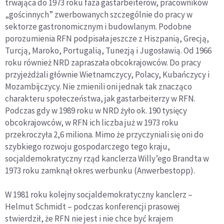
trwająca do 1973 roku faza gastarbeiterów, pracowników
„gościnnych” zwerbowanych szczególnie do pracy w
sektorze gastronomicznym i budowlanym. Podobne
porozumienia RFN podpisała jeszcze z Hiszpanią, Grecją,
Turcją, Maroko, Portugalią, Tunezją i Jugosławią. Od 1966
roku również NRD zapraszała obcokrajowców. Do pracy
przyjeżdżali głównie Wietnamczycy, Polacy, Kubańczycy i
Mozambijczycy. Nie zmienili oni jednak tak znacząco
charakteru społeczeństwa, jak gastarbeiterzy w RFN.
Podczas gdy w 1989 roku w NRD żyło ok. 190 tysięcy
obcokrajowców, w RFN ich liczba już w 1973 roku
przekroczyła 2,6 miliona. Mimo że przyczyniali się oni do
szybkiego rozwoju gospodarczego tego kraju,
socjaldemokratyczny rząd kanclerza Willy’ego Brandta w
1973 roku zamknął okres werbunku (Anwerbestopp).
W 1981 roku kolejny socjaldemokratyczny kanclerz –
Helmut Schmidt – podczas konferencji prasowej
stwierdził, że RFN nie jest i nie chce być krajem