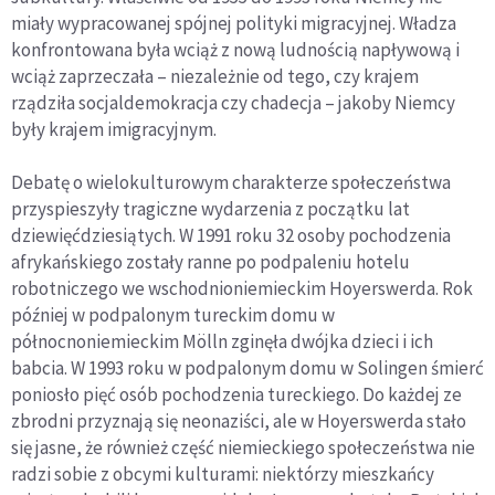
miały wypracowanej spójnej polityki migracyjnej. Władza
konfrontowana była wciąż z nową ludnością napływową i
wciąż zaprzeczała – niezależnie od tego, czy krajem
rządziła socjaldemokracja czy chadecja – jakoby Niemcy
były krajem imigracyjnym.
Debatę o wielokulturowym charakterze społeczeństwa
przyspieszyły tragiczne wydarzenia z początku lat
dziewięćdziesiątych. W 1991 roku 32 osoby pochodzenia
afrykańskiego zostały ranne po podpaleniu hotelu
robotniczego we wschodnioniemieckim Hoyerswerda. Rok
później w podpalonym tureckim domu w
północnoniemieckim Mölln zginęła dwójka dzieci i ich
babcia. W 1993 roku w podpalonym domu w Solingen śmierć
poniosło pięć osób pochodzenia tureckiego. Do każdej ze
zbrodni przyznają się neonaziści, ale w Hoyerswerda stało
się jasne, że również część niemieckiego społeczeństwa nie
radzi sobie z obcymi kulturami: niektórzy mieszkańcy