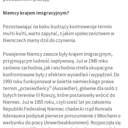
Niemcy krajem imigracyjnym?
Pozostawiając na boku budzący kontrowersje termin
multi-kulti, warto zapytać, z jakim społeczeństwem w
Niemczech mamy dziś do czynienia.
Powojenne Niemcy zawsze były krajem imigracyjnym,
przyjmującym ludność napływową. Już w 1945 roku
zarówno zachodnia, jak i wschodnia strefa okupacyjna
konfrontowane były z efektem wysiedleń i wypędzeń. Do
1993 roku funkcjonował w świetle niemieckiego prawa
termin „przesiedleńcy” (Aussiedler), głównie dla osób z
byłych terenów III Rzeszy, które postanowiły wrócić do
Niemiec. Już w 1955 roku, czyli sześć lat po założeniu
Republiki Federalnej Niemiec chadecki rząd Konrada
Adenauera podpisał pierwsze porozumienie z Włochami o
werbunku do pracy (Anwerbeabkommen). Rozpoczęła się