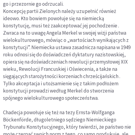
go i przezornie go odrzucali.
Koncepcję partii Zielonych należy uzupełnić również
ideowo. Kto bowiem powołuje się na niemiecką
konstytucję, musi też zaakceptować jej pochodzenie .
Zwraca na to uwagę Angela Merkel w swojej wizji państwa
wielokulturowego, mówiąc o „wartościach wynikających z
konstytucji”. Niemiecka ustawa zasadnicza napisana w 1949
roku odnosi się do doświadczeń dyktatury nazistowskiej,
opiera się na doświadczeniach rewolucji przemysłowej XIX
wieku, Rewolucji Francuskiej i Oświecenia, a także na
sięgających starożytności korzeniach chrześcijańskich .
Tylko akceptacja i utożsamienie się z takim podłożem
konstytucji prowadzi według Merkel do stworzenia
spójnego wielokulturowego społeczeństwa.
Chadecja powołuje się też na tezy Ernsta-Wolfganga
Böckenförde, długoletniego sędziego Niemieckiego
Trybunału Konstytucyjnego, który twierdzi, że państwo nie
może czerpać swoich norm z tego, co samo produkuje, ale