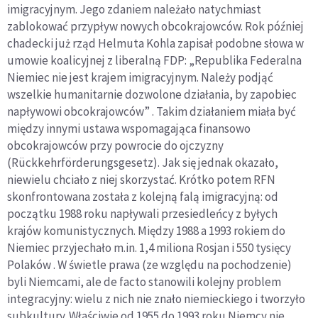
imigracyjnym. Jego zdaniem należało natychmiast
zablokować przypływ nowych obcokrajowców. Rok później
chadecki już rząd Helmuta Kohla zapisał podobne słowa w
umowie koalicyjnej z liberalną FDP: „Republika Federalna
Niemiec nie jest krajem imigracyjnym. Należy podjąć
wszelkie humanitarnie dozwolone działania, by zapobiec
napływowi obcokrajowców” . Takim działaniem miała być
między innymi ustawa wspomagająca finansowo
obcokrajowców przy powrocie do ojczyzny
(Rückkehrförderungsgesetz). Jak się jednak okazało,
niewielu chciało z niej skorzystać. Krótko potem RFN
skonfrontowana została z kolejną falą imigracyjną: od
początku 1988 roku napływali przesiedleńcy z byłych
krajów komunistycznych. Między 1988 a 1993 rokiem do
Niemiec przyjechało m.in. 1,4 miliona Rosjan i 550 tysięcy
Polaków . W świetle prawa (ze względu na pochodzenie)
byli Niemcami, ale de facto stanowili kolejny problem
integracyjny: wielu z nich nie znało niemieckiego i tworzyło
subkultury. Właściwie od 1955 do 1993 roku Niemcy nie