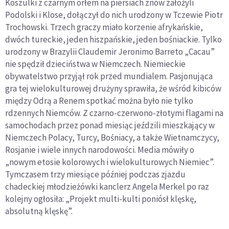
Koszulki z czarnym orłem na piersiach znów założyli
Podolski i Klose, dołączył do nich urodzony w Tczewie Piotr
Trochowski. Trzech graczy miało korzenie afrykańskie,
dwóch tureckie, jeden hiszpańskie, jeden bośniackie. Tylko
urodzony w Brazylii Claudemir Jeronimo Barreto „Cacau”
nie spędził dzieciństwa w Niemczech. Niemieckie
obywatelstwo przyjął rok przed mundialem. Pasjonująca
gra tej wielokulturowej drużyny sprawiła, że wśród kibiców
między Odrą a Renem spotkać można było nie tylko
rdzennych Niemców. Z czarno-czerwono-złotymi flagami na
samochodach przez ponad miesiąc jeździli mieszkający w
Niemczech Polacy, Turcy, Bośniacy, a także Wietnamczycy,
Rosjanie i wiele innych narodowości. Media mówiły o
„nowym etosie kolorowych i wielokulturowych Niemiec”.
Tymczasem trzy miesiące później podczas zjazdu
chadeckiej młodzieżówki kanclerz Angela Merkel po raz
kolejny ogłosiła: „Projekt multi-kulti poniósł klęskę,
absolutną klęskę”.