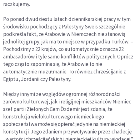
raczkujemy.
Po ponad dwudziestu latach dziennikarskiej pracy w tym
środowisku pochodzący z Palestyny Sweis szczególnie
podkreśla fakt, że Arabowie w Niemczech nie stanowią
jednolitej grupy, jak ma to miejsce w przypadku Turków: –
Pochodzimy z 22 krajów, co automatycznie oznacza 22
ambasadorów i tyle samo konfliktów politycznych. Oprócz
tego często zapomina się, że Arabowie to nie
automatycznie muzułmanie. To również chrześcijanie z
Egiptu, Jordanii czy Palestyny.
Między innymi ze względów ogromnej różnorodności
zarówno kulturowej, jak i religijnej mieszkańców Niemiec
szef partii Zielonych Cem Özdemir jest zdania, że
konstrukcja wielokulturowego niemieckiego
społeczeństwa może się opierać jedynie na niemieckiej
konstytucji. Jego zdaniem przywoływanie przez chadecję
„wartości chrześcijańskich i niemieckiej kultury wiodącej”