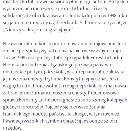
miasteczka bili brawo na widok płonącego hotelu. Po takich
wydarzeniach mnożyły się protesty ludności i akty
solidarności z obcokrajowcami. Jednak dopiero w 1998 roku
socjaldemokratyczny rząd Gerharda Schrödera przyznał, że
„Niemcy są krajem imigracyjnym”.
Nie oznaczało to końca problemów z obcokrajowcami, lecz
zmianę perspektywy patrzenia na nich we własnym kraju.
Już w 1999 roku głośny stał się przypadek Fereshty Ludin.
Niemka pochodzenia afgańskiego pozwała państwo
niemieckie po tym, jak szkoła, w której nauczała, zakazała
jej noszenia chusty. Trybunał Konstytucyjny uznał, że ze
względu na ochronę wolności religijnej szkoła nie ma prawa
zabraniać muzułmance noszenia chusty. Precedensowa
sprawa Fereshty Ludin pociągnęła za sobą szereg kolejnych
głośnych procesów. Pojawiły się pierwsze żądania
francuskiego modelu państwa laickiego, w tym również
likwidacji wszelkich symboli chrześcijańskich ze szkół i
urzędów.