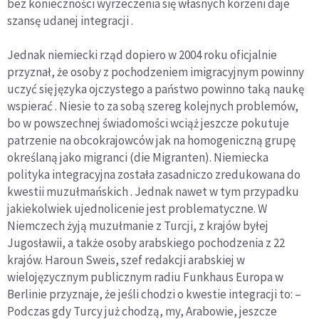
bez konieczności wyrzeczenia się własnych korzeni daje
szansę udanej integracji .
Jednak niemiecki rząd dopiero w 2004 roku oficjalnie
przyznał, że osoby z pochodzeniem imigracyjnym powinny
uczyć się języka ojczystego a państwo powinno taką naukę
wspierać . Niesie to za sobą szereg kolejnych problemów,
bo w powszechnej świadomości wciąż jeszcze pokutuje
patrzenie na obcokrajowców jak na homogeniczną grupę
określaną jako migranci (die Migranten). Niemiecka
polityka integracyjna została zasadniczo zredukowana do
kwestii muzułmańskich . Jednak nawet w tym przypadku
jakiekolwiek ujednolicenie jest problematyczne. W
Niemczech żyją muzułmanie z Turcji, z krajów byłej
Jugosławii, a także osoby arabskiego pochodzenia z 22
krajów. Haroun Sweis, szef redakcji arabskiej w
wielojęzycznym publicznym radiu Funkhaus Europa w
Berlinie przyznaje, że jeśli chodzi o kwestie integracji to: –
Podczas gdy Turcy już chodzą, my, Arabowie, jeszcze