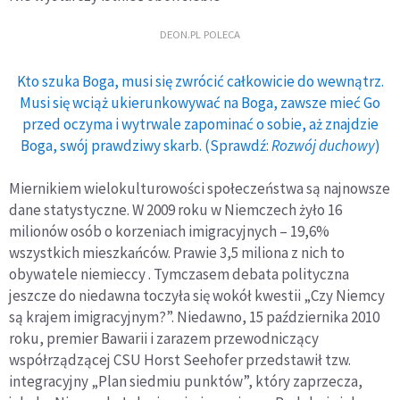
DEON.PL POLECA
Kto szuka Boga, musi się zwrócić całkowicie do wewnątrz.
Musi się wciąż ukierunkowywać na Boga, zawsze mieć Go
przed oczyma i wytrwale zapominać o sobie, aż znajdzie
Boga, swój prawdziwy skarb. (Sprawdź:
Rozwój duchowy
)
Miernikiem wielokulturowości społeczeństwa są najnowsze
dane statystyczne. W 2009 roku w Niemczech żyło 16
milionów osób o korzeniach imigracyjnych – 19,6%
wszystkich mieszkańców. Prawie 3,5 miliona z nich to
obywatele niemieccy . Tymczasem debata polityczna
jeszcze do niedawna toczyła się wokół kwestii „Czy Niemcy
są krajem imigracyjnym?”. Niedawno, 15 października 2010
roku, premier Bawarii i zarazem przewodniczący
współrządzącej CSU Horst Seehofer przedstawił tzw.
integracyjny „Plan siedmiu punktów”, który zaprzecza,