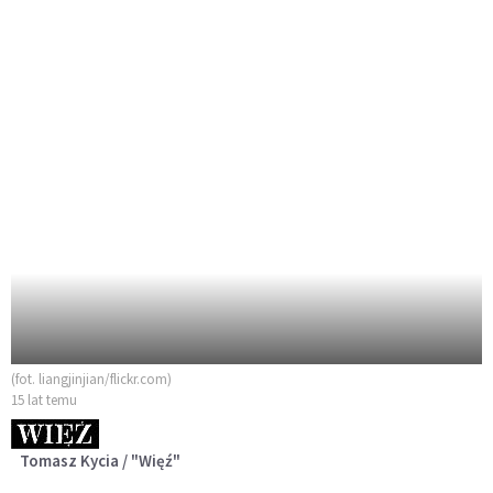
(fot. liangjinjian/flickr.com)
15 lat temu
Tomasz Kycia / "Więź"