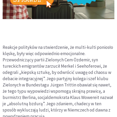
Reakcje polityków na stwierdzenie, że multi-kulti poniosło
klęskę, były więc odpowiednio emocjonalne.
Przewodniczący partii Zielonych Cem Özdemir, syn
tureckich emigrantów zarzucił Merkel i Seehoferowi, że
odegrali „kiepską sztukę, by odwrócić uwagę od chaosu w
debacie integracyjnej”. Jego partyjny kolega i szef klubu
Zielonych w Bundestagu Jürgen Trittin obawiał się nawet,
że tego typu wypowiedzi wspomogą skrajną prawicę, a
burmistrz Berlina, socjaldemokrata Klaus Wowereit nazwał
je „absolutną bzdurą”. Jego zdaniem, chadecy w ten
sposób wykluczają ludzi, którzy w Niemczech od dawna z
powodzeniem pracują.