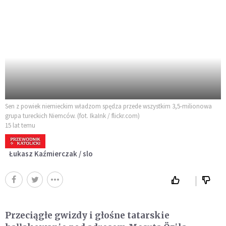
Sen z powiek niemieckim władzom spędza przede wszystkim 3,5-milionowa
grupa tureckich Niemców. (fot. IkaInk / flickr.com)
15 lat temu
Łukasz Kaźmierczak / slo
Przeciągłe gwizdy i głośne tatarskie