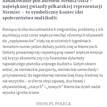
hałłakowanie pod adresem Mesuta Özila –
największej gwiazdy piłkarskiej reprezentacji
Niemiec – to symboliczny koniec idei
społeczeństwa multikulti.
Rosnąca liczba muzułmańskich imigrantów, problemy z ich
asymilacją oraz coraz większa niechęć rdzennych obywateli
do „napływowców” stały się w ostatnich tygodniach
tematem numer jeden debaty publicznej w Niemczech.
Debaty poważniejszej i wywołującej nawet większe emocje
niż kryzys ekonomiczny czy finansowe dylematy
największego płatnika unijnego budżetu. Gołym okiem
widać, że niemieckie paszporty, niemieckie samochody i
przynależność do legendarnej niemieckiej klasy średniej to
nie wszystko – w sferze obyczajowej, duchowej i
obywatelskiej „starych” i „nowych” Niemców dzieli nadal
wysoka i gruba ściana.
DEON.PL POLECA