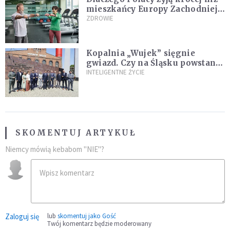
mieszkańcy Europy Zachodniej?
Ekspertka wskazuje główne
ZDROWIE
przyczyny
Kopalnia „Wujek” sięgnie
gwiazd. Czy na Śląsku powstanie
„Dolina Krzemowa”?
INTELIGENTNE ŻYCIE
SKOMENTUJ ARTYKUŁ
Niemcy mówią kebabom "NIE"?
Zaloguj się
lub
skomentuj jako Gość
Twój komentarz będzie moderowany