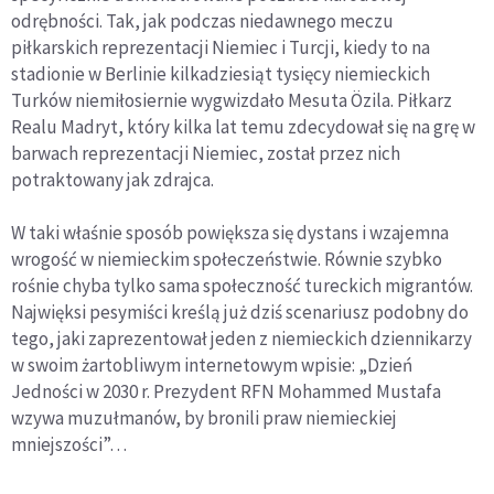
odrębności. Tak, jak podczas niedawnego meczu
piłkarskich reprezentacji Niemiec i Turcji, kiedy to na
stadionie w Berlinie kilkadziesiąt tysięcy niemieckich
Turków niemiłosiernie wygwizdało Mesuta Özila. Piłkarz
Realu Madryt, który kilka lat temu zdecydował się na grę w
barwach reprezentacji Niemiec, został przez nich
potraktowany jak zdrajca.
W taki właśnie sposób powiększa się dystans i wzajemna
wrogość w niemieckim społeczeństwie. Równie szybko
rośnie chyba tylko sama społeczność tureckich migrantów.
Najwięksi pesymiści kreślą już dziś scenariusz podobny do
tego, jaki zaprezentował jeden z niemieckich dziennikarzy
w swoim żartobliwym internetowym wpisie: „Dzień
Jedności w 2030 r. Prezydent RFN Mohammed Mustafa
wzywa muzułmanów, by bronili praw niemieckiej
mniejszości”…