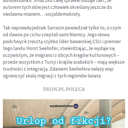
Bundesbanku. Smaczku całej sprawie dodaje fakt, że
autorem tych słów jest człowiek określany jeszcze do
niedawna mianem… socjaldemokraty.
Tak naprawdę jednak Sarrazin powiedział tylko to, o czym
od dawna po cichu szeptali sami Niemcy. Jego słowa
podchwycił zresztą szybko lider bawarskiej CSU i premier
tego landu Horst Seehofer, stwierdzając, że wydaje się
oczywistym, że imigranci z obcych kręgów kulturowych –
przede wszystkim z Turcji i krajów arabskich – mają większe
trudności z integracją. Zdaniem Seehofera należy więc
ograniczyć skalę migracji z tych regionów świata.
DEON.PL POLECA