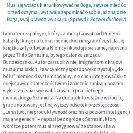
Musi się wciąż ukierunkowywać na Boga, zawsze mieć Go
przed oczyma i wytrwale zapominać o sobie, aż znajdzie
Boga, swój prawdziwy skarb. (Sprawdź:
Rozwój duchowy
)
Granatem zapalnym, który zapoczątkował nad Renem i
Łabą dyskusję na temat niemieckich imigrantów, stała się
książka zatytułowana Niemcy likwidują się same, napisana
przez Thilo Sarrazina, byłego członka zarządu
Bundesbanku. Autor zarzucił w niej imigrantom z krajów
muzułmańskich, że w cyniczny sposób wykorzystują „do
bólu” niemiecki system socjalny, nie chcą integrować się z
miejscowym społeczeństwem i znacznie zaniżają poziom
wykształcenia i wykwalifikowania przeciętnego
niemieckiego Schmidta. Na dodatek to właśnie wśród tej
grupa notowany jest najwyższy odsetek przestępczości.
„Lenistwo, nieproduktywność oraz niski poziom inteligencji
mają w genach” – napisał bez ogródek Sarrazin, który
wkrótce potem musiał zrezygnować ze stanowiska w