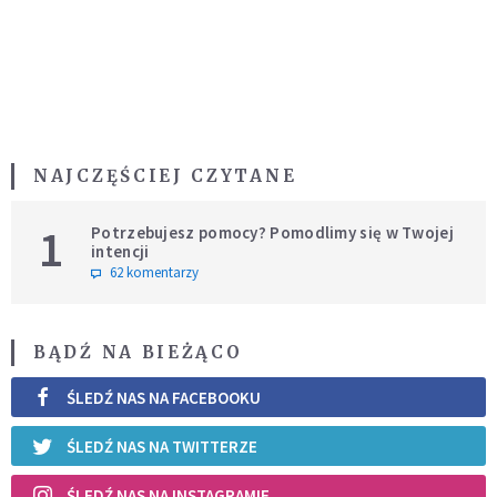
NAJCZĘŚCIEJ CZYTANE
1
Potrzebujesz pomocy? Pomodlimy się w Twojej
intencji
62 komentarzy
BĄDŹ NA BIEŻĄCO
ŚLEDŹ NAS NA FACEBOOKU
ŚLEDŹ NAS NA TWITTERZE
ŚLEDŹ NAS NA INSTAGRAMIE