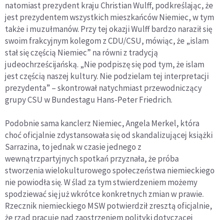
natomiast prezydent kraju Christian Wulff, podkreślając, że
jest prezydentem wszystkich mieszkańców Niemiec, w tym
także i muzułmanów. Przy tej okazji Wulff bardzo naraził się
swoim frakcyjnym kolegom z CDU/CSU, mówiąc, że „islam
stał się częścią Niemiec” na równi z tradycją
judeochrześcijańską. „Nie podpiszę się pod tym, że islam
jest częścią naszej kultury. Nie podzielam tej interpretacji
prezydenta” – skontrował natychmiast przewodniczący
grupy CSU w Bundestagu Hans-Peter Friedrich.
Podobnie sama kanclerz Niemiec, Angela Merkel, która
choć oficjalnie zdystansowała się od skandalizującej książki
Sarrazina, to jednak w czasie jednego z
wewnątrzpartyjnych spotkań przyznała, że próba
stworzenia wielokulturowego społeczeństwa niemieckiego
nie powiodła się. W ślad za tym stwierdzeniem możemy
spodziewać się już wkrótce konkretnych zmian w prawie.
Rzecznik niemieckiego MSW potwierdził zresztą oficjalnie,
że rząd pracuje nad zaostrzeniem polityki dotyczącej