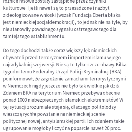
różnice rasowe zostały zastąpione przez czynniki
kulturowe. I jeśli nawet są to przesadzone i nazbyt
zideologizowane wnioski (wszak Fundacja Eberta bliska
jest niemieckiej socjaldemokracji), to jednak nie na tyle, by
nie stanowiły poważnego sygnału ostrzegawczego dla
tamtejszego establishmentu.
Do tego dochodzi także coraz większy lęk niemieckich
obywateli przed terroryzmem i importem islamu w jego
najradykalniejszej wersji. Nie są to tylko czcze obawy. Kilka
tygodni temu Federalny Urząd Policji Kryminalnej (BKA)
poinformował, że zagrożenie zamachami terrorystycznymi
w Niemczech nigdy jeszcze nie było tak wielkie jak dziś.
Zdaniem BKA na terytorium Niemiec przebywa obecnie
ponad 1000 niebezpiecznych islamskich ekstremistów! W
tej sytuacji zrozumiałe staje się, dlaczego politolodzy
wieszczą rychłe powstanie na niemieckiej scenie
politycznej nowej, antyislamskiej partii. Ich zdaniem takie
ugrupowanie mogłoby liczyć na poparcie nawet 20 proc.