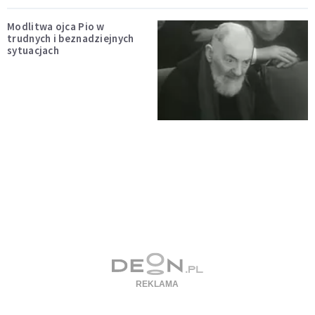
Modlitwa ojca Pio w
trudnych i beznadziejnych
sytuacjach