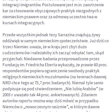
integracji imigrantów. Postulowane jest m.in. zaostrzenie
kar za stosowanie obyczajowych praktyk niezgodnych z
niemieckim prawem oraz za odmowę uczestnictwa w
kursach integracyjnych.
Przede wszystkim jednak tezy Sarrazina znajdują żywy
oddźwięk w samym niemieckim społeczeństwie. Już dziś co
trzeci Niemiec uważa, że w kraju jest zbyt dużo
cudzoziemców i należałoby ich zacząć odsyłać tam, skąd
przyjechali. Niedawne badania przeprowadzone przez
Fundację im. Friedricha Eberta wykazały, że prawie 60 proc.
respondentów popiera ograniczenie swobody praktyk
religijnych niemieckich muzułmanów (na terenach dawnej
NRD chce tego aż 75,7 proc badanych). Niemal tyle samo
podpisuje się pod stwierdzeniem: „Nie lubię Arabów” (w
2003 r. uważało tak 44 proc. ankietowanych). Zdaniem
autorów raportu można więc dziś mówić w przypadku
Niemców o „nowoczesnym rasizmie”, w którym dawne