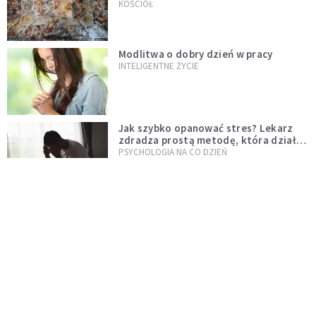
KOŚCIÓŁ
Modlitwa o dobry dzień w pracy
INTELIGENTNE ŻYCIE
Jak szybko opanować stres? Lekarz
zdradza prostą metodę, która działa
od razu
PSYCHOLOGIA NA CO DZIEŃ
Dlaczego w dzieciństwie czas płynął
wolniej? Psychologowie znają
odpowiedź
INTELIGENTNE ŻYCIE
Dolina Krzemowa puka do Watykanu.
Dlaczego giganci AI słuchają księży?
KOŚCIÓŁ