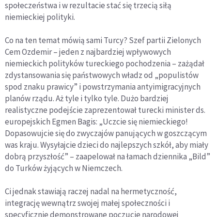
społeczeństwa i w rezultacie stać się trzecią siłą
niemieckiej polityki.
Co na ten temat mówią sami Turcy? Szef partii Zielonych
Cem Ozdemir – jeden z najbardziej wpływowych
niemieckich polityków tureckiego pochodzenia – zażądał
zdystansowania się państwowych władz od „populistów
spod znaku prawicy” i powstrzymania antyimigracyjnych
planów rządu. Aż tyle i tylko tyle. Dużo bardziej
realistyczne podejście zaprezentował turecki minister ds.
europejskich Egmen Bagis: „Uczcie się niemieckiego!
Dopasowujcie się do zwyczajów panujących w goszczącym
was kraju. Wysyłajcie dzieci do najlepszych szkół, aby miały
dobrą przyszłość” – zaapelował na łamach dziennika „Bild”
do Turków żyjących w Niemczech.
Ci jednak stawiają raczej nadal na hermetyczność,
integrację wewnątrz swojej małej społeczności i
specyficznie demonstrowane poczucie narodowej