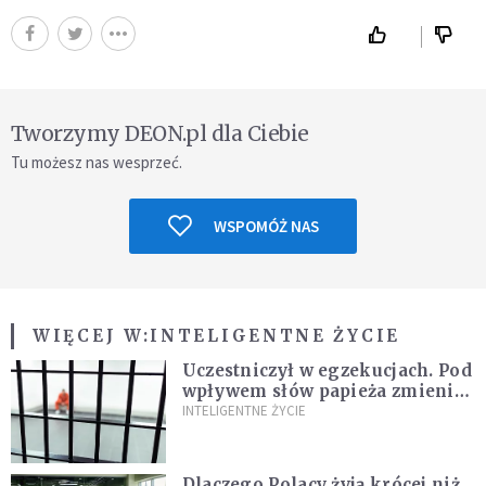
Tworzymy DEON.pl dla Ciebie
Tu możesz nas wesprzeć.
WSPOMÓŻ NAS
WIĘCEJ W:
INTELIGENTNE ŻYCIE
Uczestniczył w egzekucjach. Pod
wpływem słów papieża zmienił
zdanie
INTELIGENTNE ŻYCIE
Dlaczego Polacy żyją krócej niż