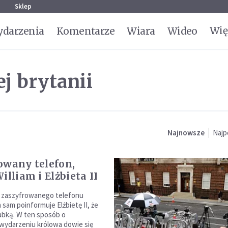
g
Sklep
Wię
darzenia
Komentarze
Wiara
Wideo
j brytanii
Najnowsze
Najp
owany telefon,
illiam i Elżbieta II
 zaszyfrowanego telefonu
m sam poinformuje Elżbietę II, że
abką. W ten sposób o
wydarzeniu królowa dowie się