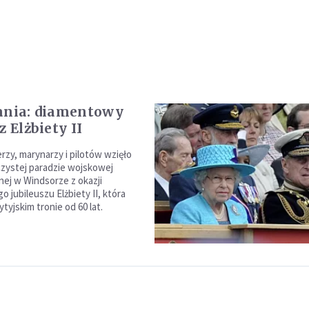
ania: diamentowy
z Elżbiety II
ierzy, marynarzy i pilotów wzięło
czystej paradzie wojskowej
ej w Windsorze z okazji
 jubileuszu Elżbiety II, która
ytyjskim tronie od 60 lat.