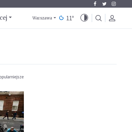
11
°
cej
Warszawa
opularniejsze