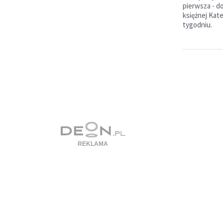
pierwsza - d
księżnej Kat
tygodniu.