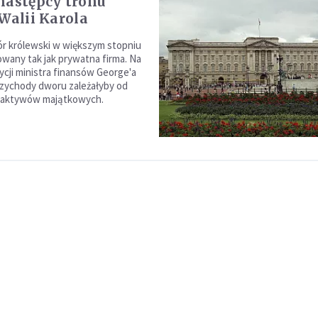
następcy tronu
 Walii Karola
ór królewski w większym stopniu
owany tak jak prywatna firma. Na
cji ministra finansów George'a
zychody dworu zależałyby od
 aktywów majątkowych.