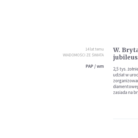
W. Bryt
14 lat temu
WIADOMOŚCI ZE ŚWIATA
jubileus
PAP / wm
2,5 tys. żołn
udział w uro
zorganizowan
diamentowego
zasiada na br