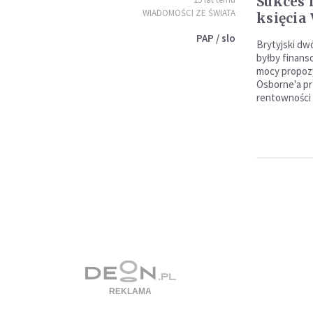
Sukces 
WIADOMOŚCI ZE ŚWIATA
księcia
PAP / slo
Brytyjski dw
byłby finans
mocy propozy
Osborne'a pr
rentowności