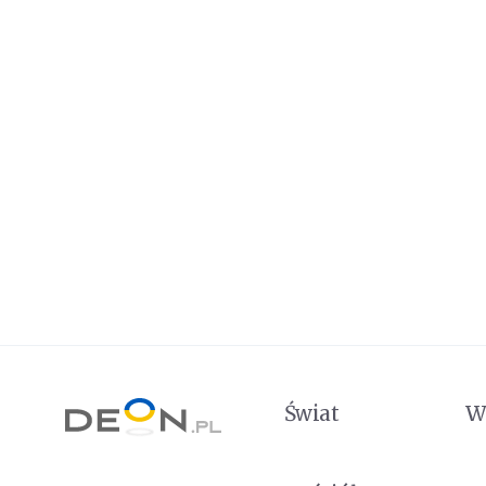
Świat
W