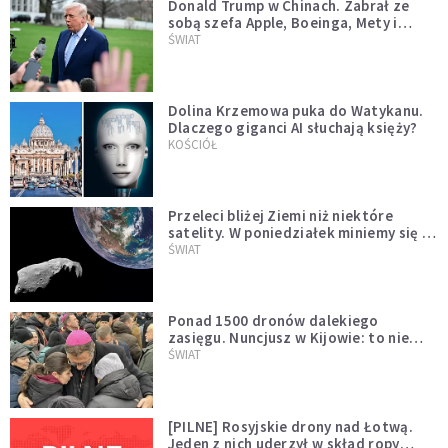
Donald Trump w Chinach. Zabrał ze
sobą szefa Apple, Boeinga, Mety i
Muska
ŚWIAT
Dolina Krzemowa puka do Watykanu.
Dlaczego giganci AI słuchają księży?
KOŚCIÓŁ
Przeleci bliżej Ziemi niż niektóre
satelity. W poniedziałek miniemy się z
asteroidą, która poprzedzi znacznie
ŚWIAT
większego "gościa"
Ponad 1500 dronów dalekiego
zasięgu. Nuncjusz w Kijowie: to nie
wygląda na wolę zakończenia wojny
ŚWIAT
[PILNE] Rosyjskie drony nad Łotwą.
Jeden z nich uderzył w skład ropy