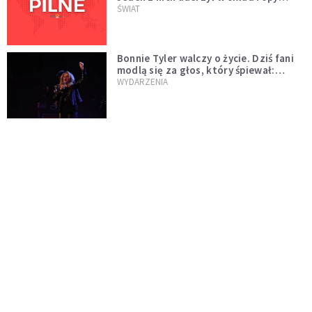
naftowej
ŚWIAT
Bonnie Tyler walczy o życie. Dziś fani
modlą się za głos, który śpiewał:
"Lord, help me"
WYDARZENIA