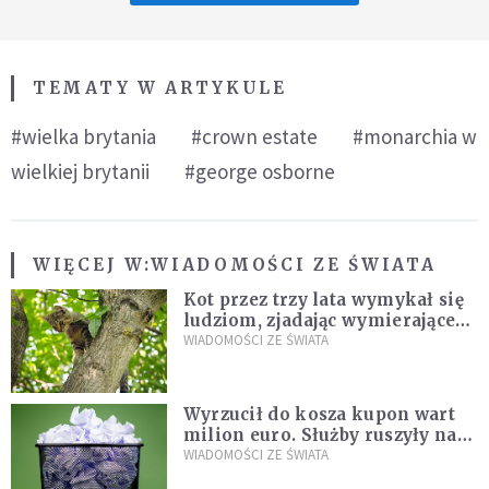
TEMATY W ARTYKULE
#wielka brytania
#crown estate
#monarchia w
wielkiej brytanii
#george osborne
WIĘCEJ W:
WIADOMOŚCI ZE ŚWIATA
Kot przez trzy lata wymykał się
ludziom, zjadając wymierające
kaczki. W końcu popełnił
WIADOMOŚCI ZE ŚWIATA
fatalny błąd
Wyrzucił do kosza kupon wart
milion euro. Służby ruszyły na
poszukiwania
WIADOMOŚCI ZE ŚWIATA