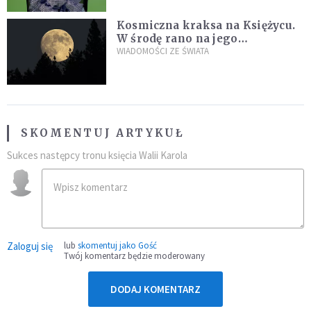
Kosmiczna kraksa na Księżycu.
W środę rano na jego
powierzchni dojdzie do
WIADOMOŚCI ZE ŚWIATA
niezwykłego zdarzenia
SKOMENTUJ ARTYKUŁ
Sukces następcy tronu księcia Walii Karola
Zaloguj się
lub
skomentuj jako Gość
Twój komentarz będzie moderowany
DODAJ KOMENTARZ