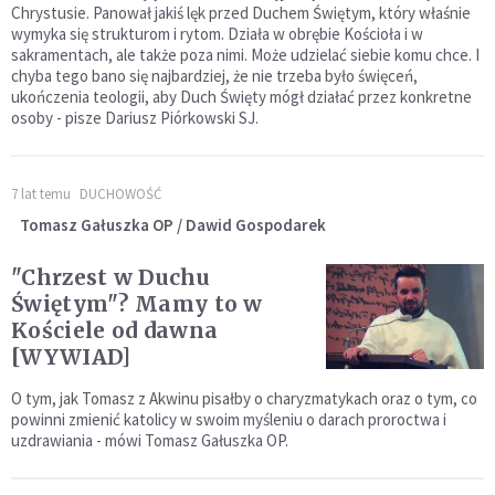
Chrystusie. Panował jakiś lęk przed Duchem Świętym, który właśnie
wymyka się strukturom i rytom. Działa w obrębie Kościoła i w
sakramentach, ale także poza nimi. Może udzielać siebie komu chce. I
chyba tego bano się najbardziej, że nie trzeba było święceń,
ukończenia teologii, aby Duch Święty mógł działać przez konkretne
osoby - pisze Dariusz Piórkowski SJ.
7 lat temu
DUCHOWOŚĆ
Tomasz Gałuszka OP / Dawid Gospodarek
"Chrzest w Duchu
Świętym"? Mamy to w
Kościele od dawna
[WYWIAD]
O tym, jak Tomasz z Akwinu pisałby o charyzmatykach oraz o tym, co
powinni zmienić katolicy w swoim myśleniu o darach proroctwa i
uzdrawiania - mówi Tomasz Gałuszka OP.