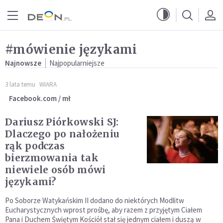
Przejdź do menu głównego
Przejdź do treści
#mówienie językami
Najnowsze
Najpopularniejsze
3 lata temu
WIARA
Facebook.com / mł
Dariusz Piórkowski SJ:
Dlaczego po nałożeniu
rąk podczas
bierzmowania tak
niewiele osób mówi
językami?
Po Soborze Watykańskim II dodano do niektórych Modlitw
Eucharystycznych wprost prośbę, aby razem z przyjętym Ciałem
Pana i Duchem Świętym Kościół stał się jednym ciałem i duszą w